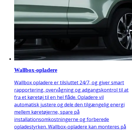
Wallbox-opladere
Wallbox opladere er tilsluttet 24/7, og giver smart
rapportering, overvågning og adgangskontrol til at
fra et køretøj til en hel flåde. Opladere vil
automatisk justere og dele den tilgængelig energi
mellem køretøjerne, spare på
installationsomkostningerne og forberede
opladestyrken. Wallbox-opladere kan monteres på