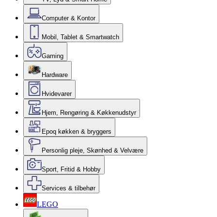
Computer & Kontor
Mobil, Tablet & Smartwatch
Gaming
Hardware
Hvidevarer
Hjem, Rengøring & Køkkenudstyr
Epoq køkken & bryggers
Personlig pleje, Skønhed & Velvære
Sport, Fritid & Hobby
Services & tilbehør
LEGO