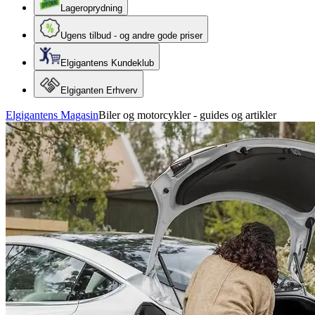
Lageroprydning
Ugens tilbud - og andre gode priser
Elgigantens Kundeklub
Elgiganten Erhverv
Elgigantens Magasin
Biler og motorcykler - guides og artikler