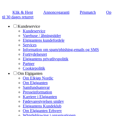
Klik & Hent
Annoncegaranti
Prismatch
Op
til 30 dages returret
Kundeservice
Kundeservice
Varehuse / åbningstider
Elgigantens kundefordele
Services
Information om spam/phishing-emails og SMS
Fortrydelsesret
Elgigantens privatlivspolitik
Partner
Cookiepolitik
Om Elgiganten
Om Elkjøp Nordic
Om Elgiganten
Samfundsansvar
Presseinformation
Karriere i Elgiganten
Fødevarestyrelsen smiley
Elgigantens Kundeklub
Om Elgiganten Erhverv
Whistleblowing i organisationen