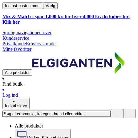
Indtast postnummer
Vælg
Mix & Match - spar 1.000 kr. for hver 4.000 kr. du køber for.
Klik
her
Spring navigationen over
Kundeservice
Privatkunde
Erhvervskunde
Mine favoritter
Alle produkter
Find butik
Log ind
Indkøbskurv
Alle produkter
TV, Lyd & Smart Home