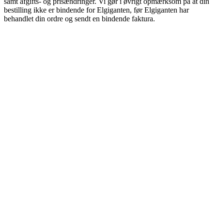
samt afgifts- og prisændringer. Vi gør i øvrigt opmærksom på at din
bestilling ikke er bindende for Elgiganten, før Elgiganten har
behandlet din ordre og sendt en bindende faktura.