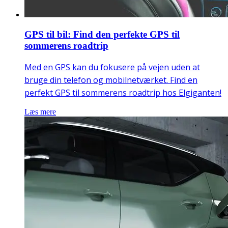
GPS til bil​: Find den perfekte GPS til
sommerens roadtrip
Med en GPS kan du fokusere på vejen uden at
bruge din telefon og mobilnetværket. Find en
perfekt GPS til sommerens roadtrip hos Elgiganten!
Læs mere