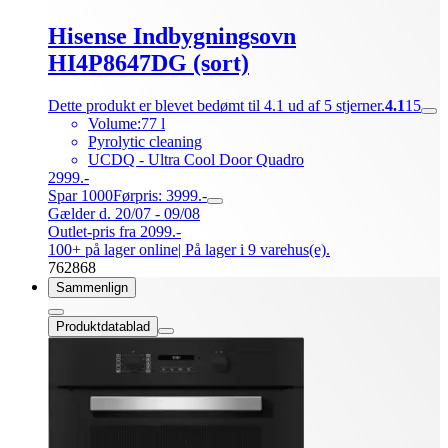
Hisense Indbygningsovn
HI4P8647DG (sort)
Dette produkt er blevet bedømt til 4.1 ud af 5 stjerner.
4.1
15
Volume:77 l
Pyrolytic cleaning
UCDQ - Ultra Cool Door Quadro
2999.-
Spar 1000
Førpris: 3999.-
Gælder d. 20/07 - 09/08
Outlet-pris fra 2099.-
100+ på lager online
| På lager i 9 varehus(e).
762868
Sammenlign
Produktdatablad