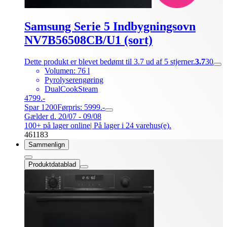
Samsung Serie 5 Indbygningsovn
NV7B56508CB/U1 (sort)
Dette produkt er blevet bedømt til 3.7 ud af 5 stjerner.
3.7
30
Volumen: 76 l
Pyrolyserengøring
DualCookSteam
4799.-
Spar 1200
Førpris: 5999.-
Gælder d. 20/07 - 09/08
100+ på lager online
| På lager i 24 varehus(e).
461183
Sammenlign
Produktdatablad