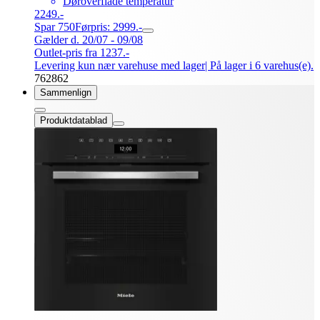
Døroverflade temperatur
2249.-
Spar 750
Førpris: 2999.-
Gælder d. 20/07 - 09/08
Outlet-pris fra 1237.-
Levering kun nær varehuse med lager
| På lager i 6 varehus(e).
762862
Sammenlign
Produktdatablad