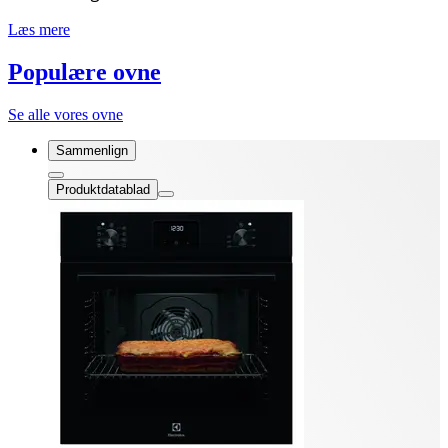
Læs mere
Populære ovne
Se alle vores ovne
Sammenlign
Produktdatablad