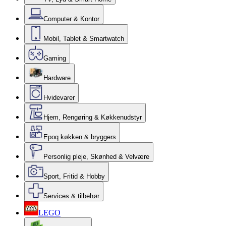
Computer & Kontor
Mobil, Tablet & Smartwatch
Gaming
Hardware
Hvidevarer
Hjem, Rengøring & Køkkenudstyr
Epoq køkken & bryggers
Personlig pleje, Skønhed & Velvære
Sport, Fritid & Hobby
Services & tilbehør
LEGO