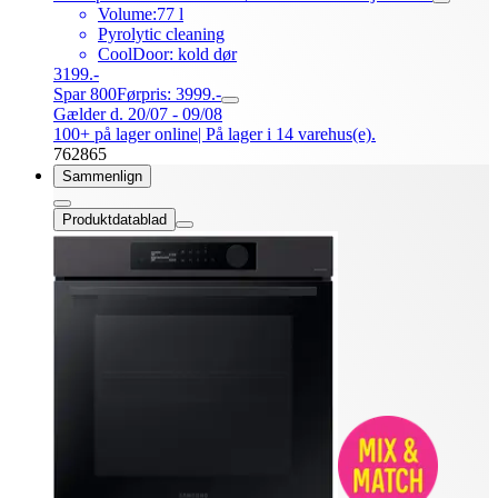
Volume:77 l
Pyrolytic cleaning
CoolDoor: kold dør
3199.-
Spar 800
Førpris: 3999.-
Gælder d. 20/07 - 09/08
100+ på lager online
| På lager i 14 varehus(e).
762865
Sammenlign
Produktdatablad