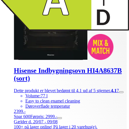
Hisense Indbygningsovn HI4A8637B
(sort)
Dette produkt er blevet bedømt til 4.1 ud af 5 stjerner.
4.1
7
Volume:77 l
Easy to clean enamel cleaning
Døroverflade temperatur
2399.-
Spar 600
Førpris: 2999.-
Gælder d. 20/07 - 09/08
100+ på lager online
| På lager i 20 varehus(e).