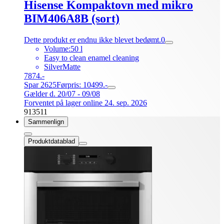
Hisense Kompaktovn med mikro
BIM406A8B (sort)
Dette produkt er endnu ikke blevet bedømt.
0
Volume:50 l
Easy to clean enamel cleaning
SilverMatte
7874.-
Spar 2625
Førpris: 10499.-
Gælder d. 20/07 - 09/08
Forventet på lager online 24. sep. 2026
913511
Sammenlign
Produktdatablad