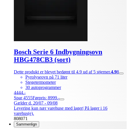
Bosch Serie 6 Indbygningsovn
HBG478CB3 (sort)
Dette produkt er blevet bedømt til 4.9 ud af 5 stjerner.
4.9
8
Pyrolyseovn på 71 liter
Stegetermometer
30 autoprogrammer
4444.-
Spar 4555
Førpris: 8999.-
Gælder d. 20/07 - 09/08
Levering kun nær varehuse med lager
| På lager i 16
varehus(e).
808071
Sammenlign