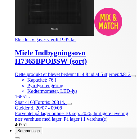
Eksklusiv gave: værdi 1995 kr.
Miele Indbygningsovn
H7365BPOBSW (sort)
Dette produkt er blevet bedømt til 4.8 ud af 5 stjerner.
4.8
12
Kapacitet: 76 l
Pyrolyserengøring
Kødtermometer, LED-lys
16651.-
Spar 4163
Førpris: 20814.-
Gælder d. 20/07 - 09/08
Forventet på lager online 10. sep. 2026, hurtigere levering
nær varehuse med lager
| På lager i 1 varehus(e).
40551
Sammenlign