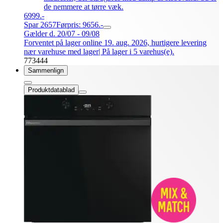
de nemmere at tørre væk.
6999.-
Spar 2657
Førpris: 9656.-
Gælder d. 20/07 - 09/08
Forventet på lager online 19. aug. 2026, hurtigere levering
nær varehuse med lager
| På lager i 5 varehus(e).
773444
Sammenlign
Produktdatablad