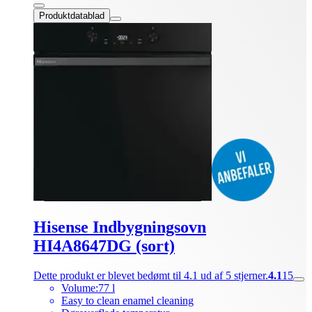
Produktdatablad
Hisense Indbygningsovn
HI4A8647DG (sort)
Dette produkt er blevet bedømt til 4.1 ud af 5 stjerner.
4.1
15
Volume:77 l
Easy to clean enamel cleaning