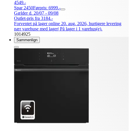
4549.-
Spar 2450
Førpris: 6999.-
Gælder d. 20/07 - 09/08
Outlet-pris fra 3184.-
Forventet på lager online 20. aug. 2026, hurtigere levering
nær varehuse med lager
| På lager i 1 varehus(e).
1014925
Sammenlign