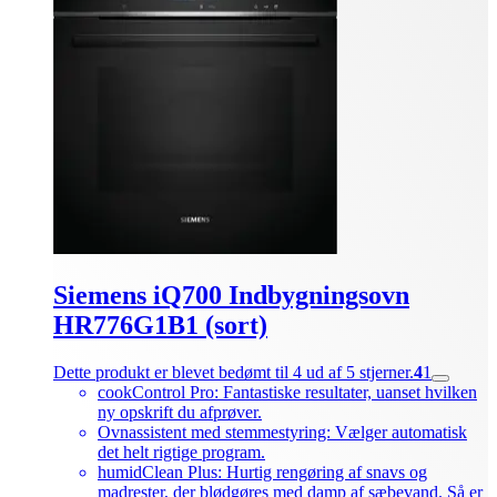
Siemens iQ700 Indbygningsovn
HR776G1B1 (sort)
Dette produkt er blevet bedømt til 4 ud af 5 stjerner.
4
1
cookControl Pro: Fantastiske resultater, uanset hvilken
ny opskrift du afprøver.
Ovnassistent med stemmestyring: Vælger automatisk
det helt rigtige program.
humidClean Plus: Hurtig rengøring af snavs og
madrester, der blødgøres med damp af sæbevand. Så er