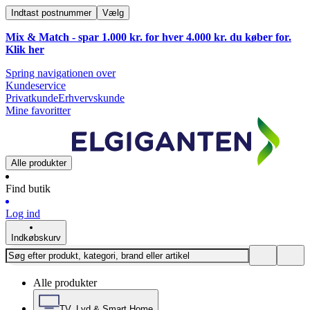
Indtast postnummer
Vælg
Mix & Match - spar 1.000 kr. for hver 4.000 kr. du køber for.
Klik
her
Spring navigationen over
Kundeservice
Privatkunde
Erhvervskunde
Mine favoritter
Alle produkter
Find butik
Log ind
Indkøbskurv
Alle produkter
TV, Lyd & Smart Home