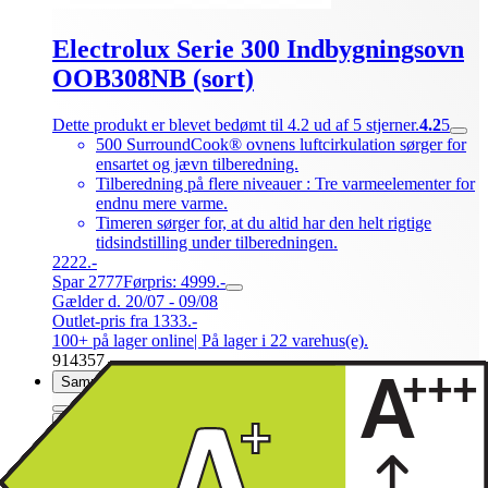
Electrolux Serie 300 Indbygningsovn
OOB308NB (sort)
Dette produkt er blevet bedømt til 4.2 ud af 5 stjerner.
4.2
5
500 SurroundCook® ovnens luftcirkulation sørger for
ensartet og jævn tilberedning.
Tilberedning på flere niveauer : Tre varmeelementer for
endnu mere varme.
Timeren sørger for, at du altid har den helt rigtige
tidsindstilling under tilberedningen.
2222.-
Spar 2777
Førpris: 4999.-
Gælder d. 20/07 - 09/08
Outlet-pris fra 1333.-
100+ på lager online
| På lager i 22 varehus(e).
914357
Sammenlign
Produktdatablad