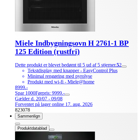
Miele Indbygningsovn H 2761-1 BP
125 Edition (rustfri)
Dette produkt er blevet bedømt til 5 ud af 5 stjerner.
5
2
Tekstdisplay med knapper - EasyControl Plus
Minimal rengøring med pyrolyse
Produkt med wi-fi - Miele@home
8999.-
Spar 1000
Førpris: 9999.-
Gælder d. 20/07 - 09/08
Forventet på lager online 17. aug. 2026
823078
Sammenlign
Produktdatablad