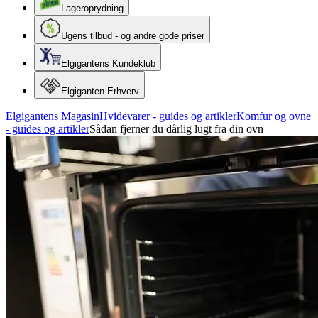
Lageroprydning
Ugens tilbud - og andre gode priser
Elgigantens Kundeklub
Elgiganten Erhverv
Elgigantens Magasin
Hvidevarer - guides og artikler
Komfur og ovne
- guides og artikler
Sådan fjerner du dårlig lugt fra din ovn