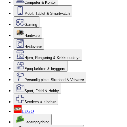
Computer & Kontor
Mobil, Tablet & Smartwatch
Gaming
Hardware
Hvidevarer
Hjem, Rengøring & Køkkenudstyr
Epoq køkken & bryggers
Personlig pleje, Skønhed & Velvære
Sport, Fritid & Hobby
Services & tilbehør
LEGO
Lageroprydning