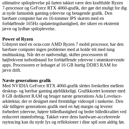
ultimative spiloplevelse på farten takket være den kraftfulde Ryzen
7-processor og GeForce RTX 4060-grafik, der gør det muligt for dig
at nyde fantastisk gaming-ydeevne og betagende grafik. Den
bærbare computer har en 16-tommer IPS skærm med en
forbløffende 165Hz opdateringshastighed, der sikrer en ekstremt
jævn og lydhør spiloplevelse.
Power of Ryzen
Udstyret med en octa-core AMD Ryzen 7 mobil processor, har den
bærbare computer ingen problemer med at holde trit med tung
multitasking. Når det er nødvendigt, skifter processoren til
højfrekvent turbotilstand for forbløffende ydeevne i strømkrævende
apps. Processoren er ledsaget af 16 GB hurtig DDR5 RAM for
jævn drift.
Næste generations grafik
Med NVIDIA GeForce RTX 4060-grafik slettes forskellen mellem
desktop- og bærbar gaming øjeblikkeligt. Grafikkortet kommer med
8 GB dedikeret RAM og bruger næste generations Ada Lovelace-
arkitektur, der er designet med fremtidige videospil i tankerne. Den
slår tidligere generations grafik med en høj margin og leverer
forbedret ydeevne, højere billedhastighed og bedre billedkvalitet ved
reduceret strømforbrug. Takket være dens hardware-accelererede
raytracing kan du nyde lys og refleksioner i dine spil som aldrig før.