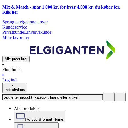
Mix & Match - spar 1.000 kr. for hver 4.000 kr. du køber for.
Klik
her
Spring navigationen over
Kundeservice
Privatkunde
Erhvervskunde
Mine favoritter
Alle produkter
Find butik
Log ind
Indkøbskurv
Alle produkter
TV, Lyd & Smart Home