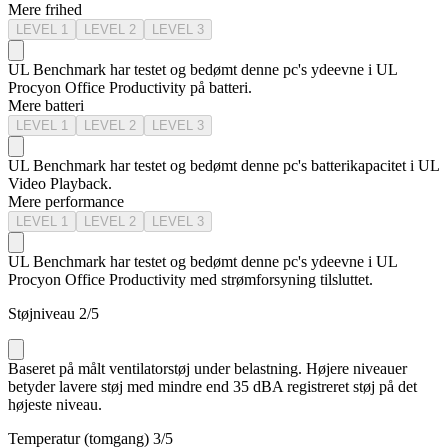
Mere frihed
LEVEL
1
LEVEL
2
LEVEL
3
UL Benchmark har testet og bedømt denne pc's ydeevne i UL
Procyon Office Productivity på batteri.
Mere batteri
LEVEL
1
LEVEL
2
LEVEL
3
UL Benchmark har testet og bedømt denne pc's batterikapacitet i UL
Video Playback.
Mere performance
LEVEL
1
LEVEL
2
LEVEL
3
UL Benchmark har testet og bedømt denne pc's ydeevne i UL
Procyon Office Productivity med strømforsyning tilsluttet.
Støjniveau
2
/5
Baseret på målt ventilatorstøj under belastning. Højere niveauer
betyder lavere støj med mindre end 35 dBA registreret støj på det
højeste niveau.
Temperatur (tomgang)
3
/5