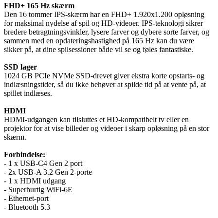
FHD+ 165 Hz skærm
Den 16 tommer IPS-skærm har en FHD+ 1.920x1.200 opløsning
for maksimal nydelse af spil og HD-videoer. IPS-teknologi sikrer
bredere betragtningsvinkler, lysere farver og dybere sorte farver, og
sammen med en opdateringshastighed på 165 Hz kan du være
sikker på, at dine spilsessioner både vil se og føles fantastiske.
SSD lager
1024 GB PCIe NVMe SSD-drevet giver ekstra korte opstarts- og
indlæsningstider, så du ikke behøver at spilde tid på at vente på, at
spillet indlæses.
HDMI
HDMI-udgangen kan tilsluttes et HD-kompatibelt tv eller en
projektor for at vise billeder og videoer i skarp opløsning på en stor
skærm.
Forbindelse:
- 1 x USB-C4 Gen 2 port
- 2x USB-A 3.2 Gen 2-porte
- 1 x HDMI udgang
- Superhurtig WiFi-6E
- Ethernet-port
- Bluetooth 5.3