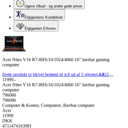
Ugens tilbud - og andre gode priser
Elgigantens Kundeklub
Elgiganten Erhverv
Acer Nitro V16 R7-8HS/16/1024/4060 16" bærbar gaming
computer
Dette produkt er blevet bedømt til 4.8 ud af 5 stjerner.
4.8
22
11999.-
Acer Nitro V16 R7-8HS/16/1024/4060 16" bærbar gaming
computer
796086
796086
Computer & Kontor, Computere, Bærbar computer
Acer
11999
DKK
4711474163981