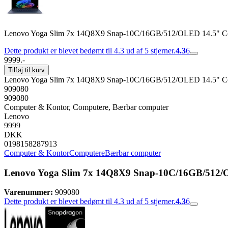
Lenovo Yoga Slim 7x 14Q8X9 Snap-10C/16GB/512/OLED 14.5" Co
Dette produkt er blevet bedømt til 4.3 ud af 5 stjerner.
4.3
6
9999.-
Tilføj til kurv
Lenovo Yoga Slim 7x 14Q8X9 Snap-10C/16GB/512/OLED 14.5" Co
909080
909080
Computer & Kontor, Computere, Bærbar computer
Lenovo
9999
DKK
0198158287913
Computer & Kontor
Computere
Bærbar computer
Lenovo Yoga Slim 7x 14Q8X9 Snap-10C/16GB/512/
Varenummer:
909080
Dette produkt er blevet bedømt til 4.3 ud af 5 stjerner.
4.3
6