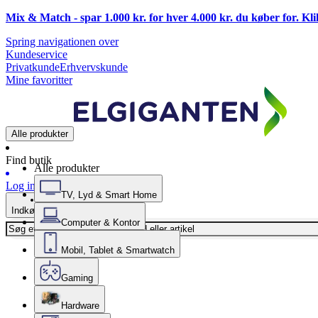
Mix & Match - spar 1.000 kr. for hver 4.000 kr. du køber for. Kl
Spring navigationen over
Kundeservice
Privatkunde
Erhvervskunde
Mine favoritter
Alle produkter
Find butik
Alle produkter
Log ind
TV, Lyd & Smart Home
Indkøbskurv
Computer & Kontor
Mobil, Tablet & Smartwatch
Gaming
Hardware