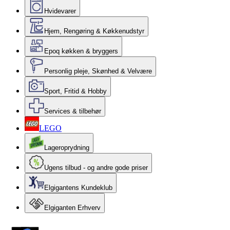
Hvidevarer
Hjem, Rengøring & Køkkenudstyr
Epoq køkken & bryggers
Personlig pleje, Skønhed & Velvære
Sport, Fritid & Hobby
Services & tilbehør
LEGO
Lageroprydning
Ugens tilbud - og andre gode priser
Elgigantens Kundeklub
Elgiganten Erhverv