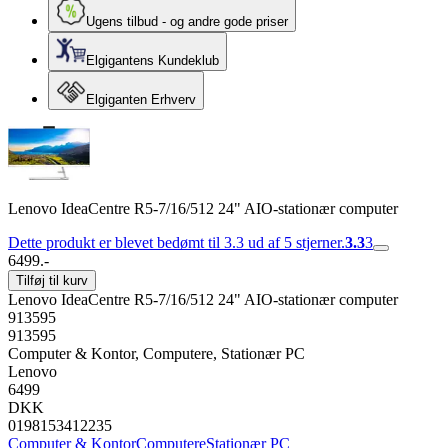
Ugens tilbud - og andre gode priser
Elgigantens Kundeklub
Elgiganten Erhverv
Lenovo IdeaCentre R5-7/16/512 24" AIO-stationær computer
Dette produkt er blevet bedømt til 3.3 ud af 5 stjerner.
3.3
3
6499.-
Tilføj til kurv
Lenovo IdeaCentre R5-7/16/512 24" AIO-stationær computer
913595
913595
Computer & Kontor, Computere, Stationær PC
Lenovo
6499
DKK
0198153412235
Computer & Kontor
Computere
Stationær PC