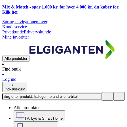
Mix & Match - spar 1.000 kr. for hver 4.000 kr. du køber for.
Klik
her
Spring navigationen over
Kundeservice
Privatkunde
Erhvervskunde
Mine favoritter
Alle produkter
Find butik
Log ind
Indkøbskurv
Alle produkter
TV, Lyd & Smart Home