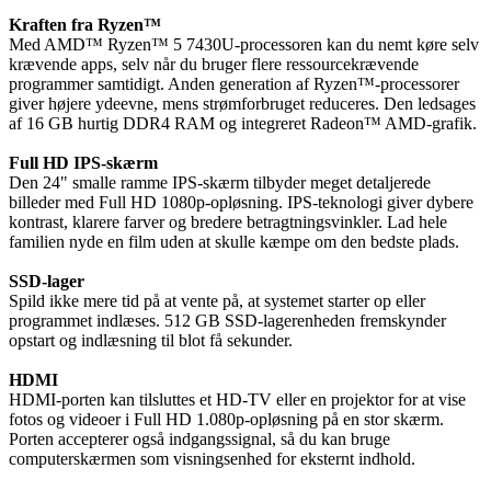
Kraften fra Ryzen™
Med AMD™ Ryzen™ 5 7430U-processoren kan du nemt køre selv
krævende apps, selv når du bruger flere ressourcekrævende
programmer samtidigt. Anden generation af Ryzen™-processorer
giver højere ydeevne, mens strømforbruget reduceres. Den ledsages
af 16 GB hurtig DDR4 RAM og integreret Radeon™ AMD-grafik.
Full HD IPS-skærm
Den 24" smalle ramme IPS-skærm tilbyder meget detaljerede
billeder med Full HD 1080p-opløsning. IPS-teknologi giver dybere
kontrast, klarere farver og bredere betragtningsvinkler. Lad hele
familien nyde en film uden at skulle kæmpe om den bedste plads.
SSD-lager
Spild ikke mere tid på at vente på, at systemet starter op eller
programmet indlæses. 512 GB SSD-lagerenheden fremskynder
opstart og indlæsning til blot få sekunder.
HDMI
HDMI-porten kan tilsluttes et HD-TV eller en projektor for at vise
fotos og videoer i Full HD 1.080p-opløsning på en stor skærm.
Porten accepterer også indgangssignal, så du kan bruge
computerskærmen som visningsenhed for eksternt indhold.