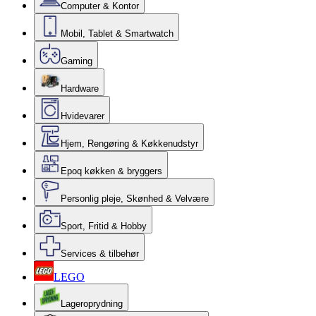
Computer & Kontor
Mobil, Tablet & Smartwatch
Gaming
Hardware
Hvidevarer
Hjem, Rengøring & Køkkenudstyr
Epoq køkken & bryggers
Personlig pleje, Skønhed & Velvære
Sport, Fritid & Hobby
Services & tilbehør
LEGO
Lageroprydning