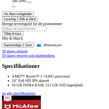
349.-
699.-
Vis flere muligheder
Levering
Klik & Hent
Beregn leveringstid for dit postnummer
Tilføj til kurv
Mix & Match
Sammenlign
Gem
Ønskeskyen
30 dages returret
50 dages returret som klubmedlem
Specifikationer
AMD™ Ryzen™ 5 7430U-processor
24" Full HD IPS-skærm
16 GB DDR4 RAM, 512 GB SSD-lagerplads
Se alle specifikationer