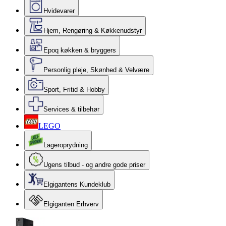
Hvidevarer
Hjem, Rengøring & Køkkenudstyr
Epoq køkken & bryggers
Personlig pleje, Skønhed & Velvære
Sport, Fritid & Hobby
Services & tilbehør
LEGO
Lageroprydning
Ugens tilbud - og andre gode priser
Elgigantens Kundeklub
Elgiganten Erhverv