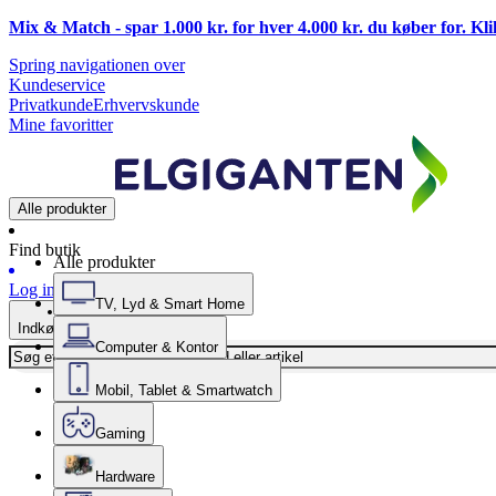
Mix & Match - spar 1.000 kr. for hver 4.000 kr. du køber for. Kl
Spring navigationen over
Kundeservice
Privatkunde
Erhvervskunde
Mine favoritter
Alle produkter
Find butik
Alle produkter
Log ind
TV, Lyd & Smart Home
Indkøbskurv
Computer & Kontor
Mobil, Tablet & Smartwatch
Gaming
Hardware