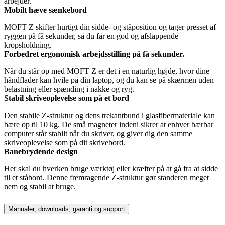
arbejder.
Mobilt hæve sænkebord
MOFT Z skifter hurtigt din sidde- og ståposition og tager presset af
ryggen på få sekunder, så du får en god og afslappende
kropsholdning.
Forbedret ergonomisk arbejdsstilling på få sekunder.
Når du står op med MOFT Z er det i en naturlig højde, hvor dine
håndflader kan hvile på din laptop, og du kan se på skærmen uden
belastning eller spænding i nakke og ryg.
Stabil skriveoplevelse som på et bord
Den stabile Z-struktur og dens trekantbund i glasfibermateriale kan
bære op til 10 kg. De små magneter indeni sikrer at enhver bærbar
computer står stabilt når du skriver, og giver dig den samme
skriveoplevelse som på dit skrivebord.
Banebrydende design
Her skal du hverken bruge værktøj eller kræfter på at gå fra at sidde
til et ståbord. Denne fremragende Z-struktur gør standeren meget
nem og stabil at bruge.
Manualer, downloads, garanti og support