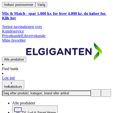
Indtast postnummer
Vælg
Mix & Match - spar 1.000 kr. for hver 4.000 kr. du køber for.
Klik
her
Spring navigationen over
Kundeservice
Privatkunde
Erhvervskunde
Mine favoritter
Alle produkter
Find butik
Log ind
Indkøbskurv
Alle produkter
TV, Lyd & Smart Home