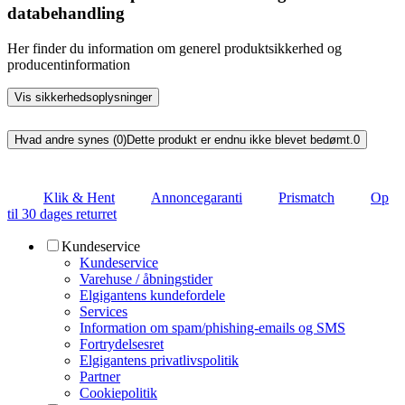
databehandling
Her finder du information om generel produktsikkerhed og
producentinformation
Vis sikkerhedsoplysninger
Hvad andre synes (0)
Dette produkt er endnu ikke blevet bedømt.
0
Klik & Hent
Annoncegaranti
Prismatch
Op
til 30 dages returret
Kundeservice
Kundeservice
Varehuse / åbningstider
Elgigantens kundefordele
Services
Information om spam/phishing-emails og SMS
Fortrydelsesret
Elgigantens privatlivspolitik
Partner
Cookiepolitik