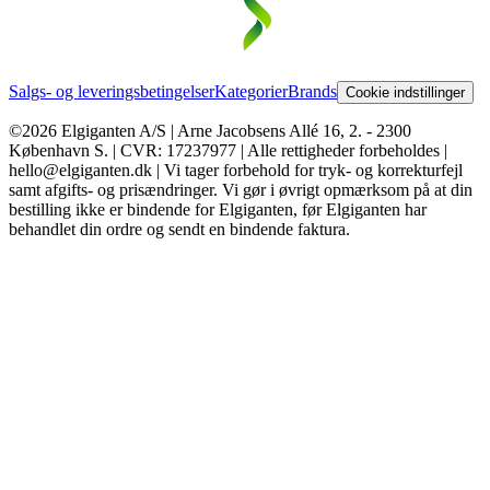
Salgs- og leveringsbetingelser
Kategorier
Brands
Cookie indstillinger
©2026 Elgiganten A/S | Arne Jacobsens Allé 16, 2. - 2300
København S. | CVR: 17237977 | Alle rettigheder forbeholdes |
hello@elgiganten.dk | Vi tager forbehold for tryk- og korrekturfejl
samt afgifts- og prisændringer. Vi gør i øvrigt opmærksom på at din
bestilling ikke er bindende for Elgiganten, før Elgiganten har
behandlet din ordre og sendt en bindende faktura.