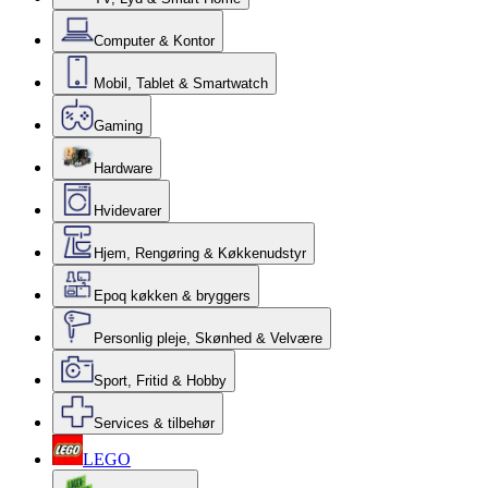
Computer & Kontor
Mobil, Tablet & Smartwatch
Gaming
Hardware
Hvidevarer
Hjem, Rengøring & Køkkenudstyr
Epoq køkken & bryggers
Personlig pleje, Skønhed & Velvære
Sport, Fritid & Hobby
Services & tilbehør
LEGO