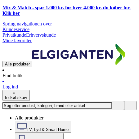
Mix & Match - spar 1.000 kr. for hver 4.000 kr. du køber for.
Klik
her
Spring navigationen over
Kundeservice
Privatkunde
Erhvervskunde
Mine favoritter
Alle produkter
Find butik
Log ind
Indkøbskurv
Alle produkter
TV, Lyd & Smart Home