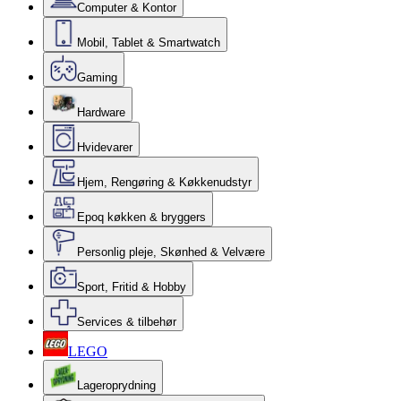
Computer & Kontor
Mobil, Tablet & Smartwatch
Gaming
Hardware
Hvidevarer
Hjem, Rengøring & Køkkenudstyr
Epoq køkken & bryggers
Personlig pleje, Skønhed & Velvære
Sport, Fritid & Hobby
Services & tilbehør
LEGO
Lageroprydning