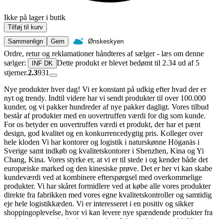
Ikke på lager i butik
Tilføj til kurv
Sammenlign
Gem
Ønskeskyen
Ordre, retur og reklamationer håndteres af sælger - læs om denne
sælger:
Dette produkt er blevet bedømt til 2.34 ud af 5
INF DK
stjerner.
2.3
931
Nye produkter hver dag! Vi er konstant på udkig efter hvad der er
nyt og trendy. Indtil videre har vi sendt produkter til over 100.000
kunder, og vi pakker hundreder af nye pakker dagligt. Vores tilbud
består af produkter med en uovertruffen værdi for dig som kunde.
For os betyder en uovertruffen værdi et produkt, der har et pænt
design, god kvalitet og en konkurrencedygtig pris. Kolleger over
hele kloden Vi har kontorer og logistik i naturskønne Höganäs i
Sverige samt indkøb og kvalitetskontorer i Shenzhen, Kina og Yi
Chang, Kina. Vores styrke er, at vi er til stede i og kender både det
europæiske marked og den kinesiske prøve. Det er her vi kan skabe
kundeværdi ved at kombinere efterspørgsel med overkommelige
produkter. Vi har skåret formidlere ved at købe alle vores produkter
direkte fra fabrikken med vores egne kvalitetskontroller og samtidig
eje hele logistikkæden. Vi er interesseret i en positiv og sikker
shoppingoplevelse, hvor vi kan levere nye spændende produkter fra