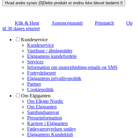
Hvad andre synes (0)
Dette produkt er endnu ikke blevet bedømt.
0
Klik & Hent
Annoncegaranti
Prismatch
Op
til 30 dages returret
Kundeservice
Kundeservice
Varehuse / åbningstider
Elgigantens kundefordele
Services
Information om spam/phishing-emails og SMS
Fortrydelsesret
Elgigantens privatlivspolitik
Partner
Cookiepolitik
Om Elgiganten
Om Elkjøp Nordic
Om Elgiganten
Samfundsansvar
Presseinformation
Karriere i Elgiganten
Fødevarestyrelsen smiley
Elgigantens Kundeklub