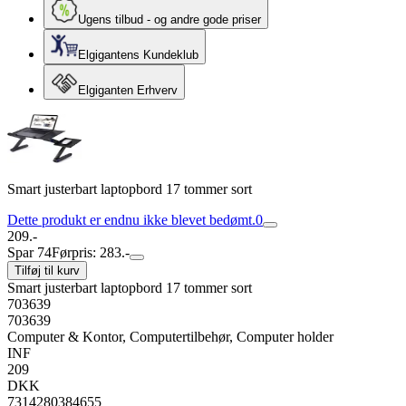
Ugens tilbud - og andre gode priser
Elgigantens Kundeklub
Elgiganten Erhverv
Smart justerbart laptopbord 17 tommer sort
Dette produkt er endnu ikke blevet bedømt.
0
209.-
Spar 74
Førpris: 283.-
Tilføj til kurv
Smart justerbart laptopbord 17 tommer sort
703639
703639
Computer & Kontor, Computertilbehør, Computer holder
INF
209
DKK
7314280384655