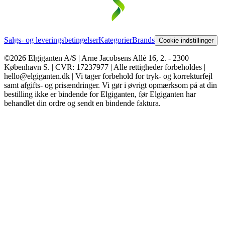
Salgs- og leveringsbetingelser
Kategorier
Brands
Cookie indstillinger
©2026 Elgiganten A/S | Arne Jacobsens Allé 16, 2. - 2300
København S. | CVR: 17237977 | Alle rettigheder forbeholdes |
hello@elgiganten.dk | Vi tager forbehold for tryk- og korrekturfejl
samt afgifts- og prisændringer. Vi gør i øvrigt opmærksom på at din
bestilling ikke er bindende for Elgiganten, før Elgiganten har
behandlet din ordre og sendt en bindende faktura.