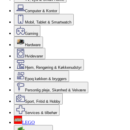
Computer & Kontor
Mobil, Tablet & Smartwatch
Gaming
Hardware
Hvidevarer
Hjem, Rengøring & Køkkenudstyr
Epoq køkken & bryggers
Personlig pleje, Skønhed & Velvære
Sport, Fritid & Hobby
Services & tilbehør
LEGO