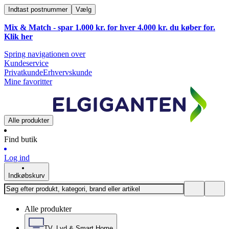
Indtast postnummer
Vælg
Mix & Match - spar 1.000 kr. for hver 4.000 kr. du køber for.
Klik
her
Spring navigationen over
Kundeservice
Privatkunde
Erhvervskunde
Mine favoritter
Alle produkter
Find butik
Log ind
Indkøbskurv
Alle produkter
TV, Lyd & Smart Home