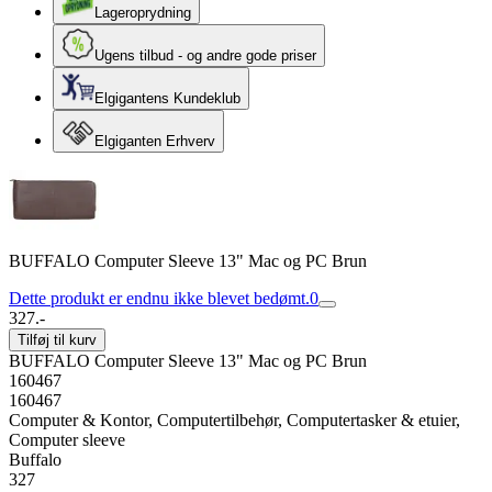
Lageroprydning
Ugens tilbud - og andre gode priser
Elgigantens Kundeklub
Elgiganten Erhverv
BUFFALO Computer Sleeve 13" Mac og PC Brun
Dette produkt er endnu ikke blevet bedømt.
0
327.-
Tilføj til kurv
BUFFALO Computer Sleeve 13" Mac og PC Brun
160467
160467
Computer & Kontor, Computertilbehør, Computertasker & etuier,
Computer sleeve
Buffalo
327