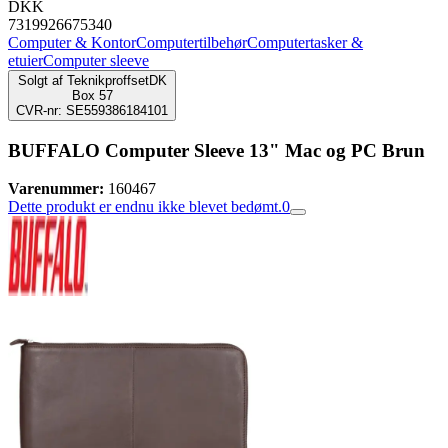
DKK
7319926675340
Computer & Kontor
Computertilbehør
Computertasker &
etuier
Computer sleeve
Solgt af
TeknikproffsetDK
Box 57
CVR-nr: SE559386184101
BUFFALO Computer Sleeve 13" Mac og PC Brun
Varenummer:
160467
Dette produkt er endnu ikke blevet bedømt.
0