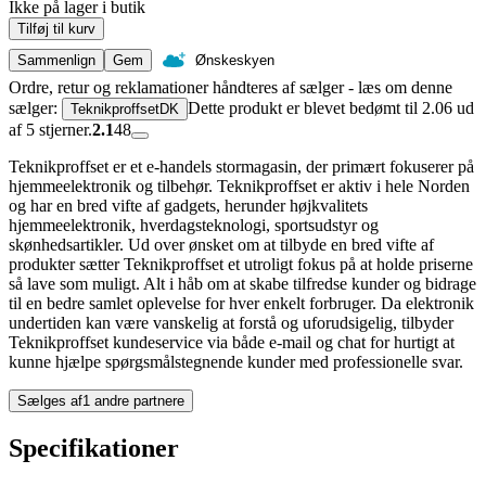
Ikke på lager i butik
Tilføj til kurv
Sammenlign
Gem
Ønskeskyen
Ordre, retur og reklamationer håndteres af sælger - læs om denne
sælger:
Dette produkt er blevet bedømt til 2.06 ud
TeknikproffsetDK
af 5 stjerner.
2.1
48
Teknikproffset er et e-handels stormagasin, der primært fokuserer på
hjemmeelektronik og tilbehør. Teknikproffset er aktiv i hele Norden
og har en bred vifte af gadgets, herunder højkvalitets
hjemmeelektronik, hverdagsteknologi, sportsudstyr og
skønhedsartikler. Ud over ønsket om at tilbyde en bred vifte af
produkter sætter Teknikproffset et utroligt fokus på at holde priserne
så lave som muligt. Alt i håb om at skabe tilfredse kunder og bidrage
til en bedre samlet oplevelse for hver enkelt forbruger. Da elektronik
undertiden kan være vanskelig at forstå og uforudsigelig, tilbyder
Teknikproffset kundeservice via både e-mail og chat for hurtigt at
kunne hjælpe spørgsmålstegnende kunder med professionelle svar.
Sælges af
1 andre partnere
Specifikationer