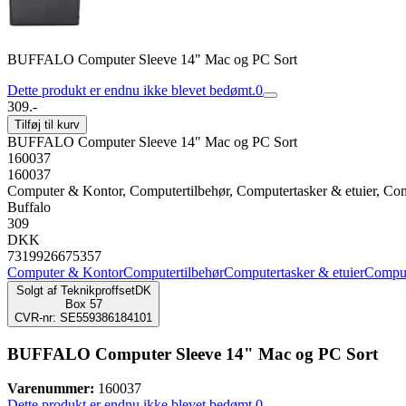
BUFFALO Computer Sleeve 14" Mac og PC Sort
Dette produkt er endnu ikke blevet bedømt.
0
309.-
Tilføj til kurv
BUFFALO Computer Sleeve 14" Mac og PC Sort
160037
160037
Computer & Kontor, Computertilbehør, Computertasker & etuier, Com
Buffalo
309
DKK
7319926675357
Computer & Kontor
Computertilbehør
Computertasker & etuier
Comput
Solgt af
TeknikproffsetDK
Box 57
CVR-nr: SE559386184101
BUFFALO Computer Sleeve 14" Mac og PC Sort
Varenummer:
160037
Dette produkt er endnu ikke blevet bedømt.
0