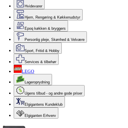
Hvidevarer
Hjem, Rengøring & Køkkenudstyr
Epoq køkken & bryggers
Personlig pleje, Skønhed & Velvære
Sport, Fritid & Hobby
Services & tilbehør
LEGO
Lageroprydning
Ugens tilbud - og andre gode priser
Elgigantens Kundeklub
Elgiganten Erhverv