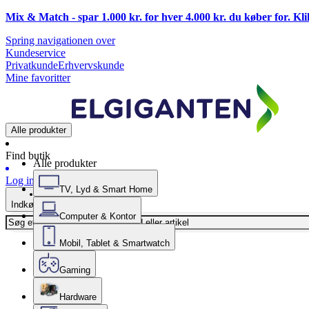
Mix & Match - spar 1.000 kr. for hver 4.000 kr. du køber for. Kl
Spring navigationen over
Kundeservice
Privatkunde
Erhvervskunde
Mine favoritter
Alle produkter
Find butik
Alle produkter
Log ind
TV, Lyd & Smart Home
Indkøbskurv
Computer & Kontor
Mobil, Tablet & Smartwatch
Gaming
Hardware