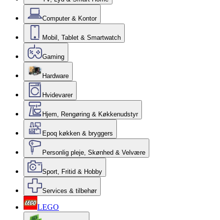
Computer & Kontor
Mobil, Tablet & Smartwatch
Gaming
Hardware
Hvidevarer
Hjem, Rengøring & Køkkenudstyr
Epoq køkken & bryggers
Personlig pleje, Skønhed & Velvære
Sport, Fritid & Hobby
Services & tilbehør
LEGO