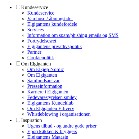
Kundeservice
Kundeservice
Varehuse / åbningstider
Elgigantens kundefordele
Services
Information om spam/phishing-emails og SMS
Fortrydelsesret
Elgigantens privatlivspolitik
Partner
Cookiepolitik
Om Elgiganten
Om Elkjøp Nordic
Om Elgiganten
Samfundsansvar
Presseinformation
Karriere i Elgiganten
Fødevarestyrelsen smiley
Elgigantens Kundeklub
Om Elgiganten Erhverv
Whistleblowing i organisationen
Inspiration
Ugens tilbud - og andre gode priser
Epoq køkken & bryggers
Elgigantens Magasin