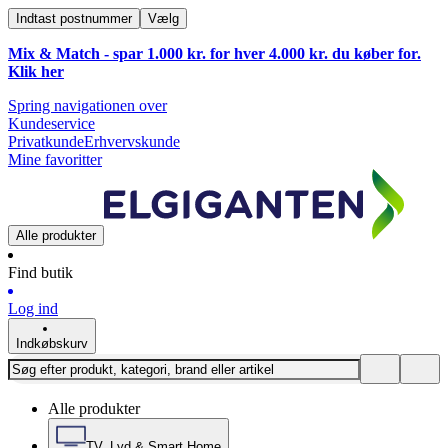
Indtast postnummer
Vælg
Mix & Match - spar 1.000 kr. for hver 4.000 kr. du køber for.
Klik
her
Spring navigationen over
Kundeservice
Privatkunde
Erhvervskunde
Mine favoritter
Alle produkter
Find butik
Log ind
Indkøbskurv
Alle produkter
TV, Lyd & Smart Home