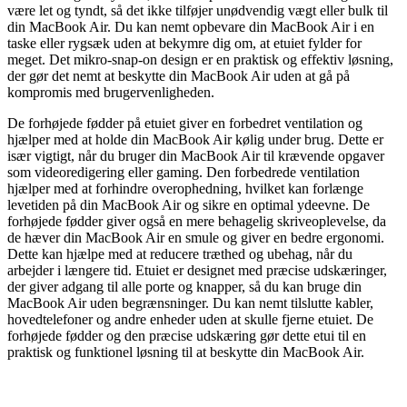
være let og tyndt, så det ikke tilføjer unødvendig vægt eller bulk til
din MacBook Air. Du kan nemt opbevare din MacBook Air i en
taske eller rygsæk uden at bekymre dig om, at etuiet fylder for
meget. Det mikro-snap-on design er en praktisk og effektiv løsning,
der gør det nemt at beskytte din MacBook Air uden at gå på
kompromis med brugervenligheden.
De forhøjede fødder på etuiet giver en forbedret ventilation og
hjælper med at holde din MacBook Air kølig under brug. Dette er
især vigtigt, når du bruger din MacBook Air til krævende opgaver
som videoredigering eller gaming. Den forbedrede ventilation
hjælper med at forhindre overophedning, hvilket kan forlænge
levetiden på din MacBook Air og sikre en optimal ydeevne. De
forhøjede fødder giver også en mere behagelig skriveoplevelse, da
de hæver din MacBook Air en smule og giver en bedre ergonomi.
Dette kan hjælpe med at reducere træthed og ubehag, når du
arbejder i længere tid. Etuiet er designet med præcise udskæringer,
der giver adgang til alle porte og knapper, så du kan bruge din
MacBook Air uden begrænsninger. Du kan nemt tilslutte kabler,
hovedtelefoner og andre enheder uden at skulle fjerne etuiet. De
forhøjede fødder og den præcise udskæring gør dette etui til en
praktisk og funktionel løsning til at beskytte din MacBook Air.