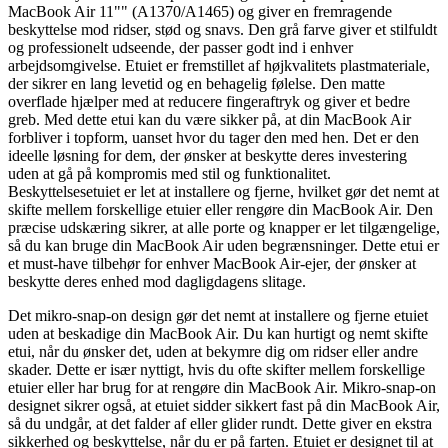
MacBook Air 11"" (A1370/A1465) og giver en fremragende
beskyttelse mod ridser, stød og snavs. Den grå farve giver et stilfuldt
og professionelt udseende, der passer godt ind i enhver
arbejdsomgivelse. Etuiet er fremstillet af højkvalitets plastmateriale,
der sikrer en lang levetid og en behagelig følelse. Den matte
overflade hjælper med at reducere fingeraftryk og giver et bedre
greb. Med dette etui kan du være sikker på, at din MacBook Air
forbliver i topform, uanset hvor du tager den med hen. Det er den
ideelle løsning for dem, der ønsker at beskytte deres investering
uden at gå på kompromis med stil og funktionalitet.
Beskyttelsesetuiet er let at installere og fjerne, hvilket gør det nemt at
skifte mellem forskellige etuier eller rengøre din MacBook Air. Den
præcise udskæring sikrer, at alle porte og knapper er let tilgængelige,
så du kan bruge din MacBook Air uden begrænsninger. Dette etui er
et must-have tilbehør for enhver MacBook Air-ejer, der ønsker at
beskytte deres enhed mod dagligdagens slitage.
Det mikro-snap-on design gør det nemt at installere og fjerne etuiet
uden at beskadige din MacBook Air. Du kan hurtigt og nemt skifte
etui, når du ønsker det, uden at bekymre dig om ridser eller andre
skader. Dette er især nyttigt, hvis du ofte skifter mellem forskellige
etuier eller har brug for at rengøre din MacBook Air. Mikro-snap-on
designet sikrer også, at etuiet sidder sikkert fast på din MacBook Air,
så du undgår, at det falder af eller glider rundt. Dette giver en ekstra
sikkerhed og beskyttelse, når du er på farten. Etuiet er designet til at