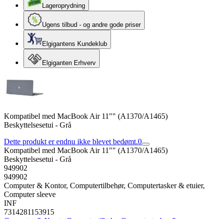
Lageroprydning
Ugens tilbud - og andre gode priser
Elgigantens Kundeklub
Elgiganten Erhverv
Kompatibel med MacBook Air 11"" (A1370/A1465)
Beskyttelsesetui - Grå
Dette produkt er endnu ikke blevet bedømt.
0
Kompatibel med MacBook Air 11"" (A1370/A1465)
Beskyttelsesetui - Grå
949902
949902
Computer & Kontor, Computertilbehør, Computertasker & etuier,
Computer sleeve
INF
7314281153915