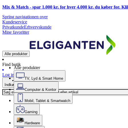
Mix & Match - spar 1.000 kr. for hver 4.000 kr. du køber for. Kl
Spring navigationen over
Kundeservice
Privatkunde
Erhvervskunde
Mine favoritter
Alle produkter
Find butik
Alle produkter
Log ind
TV, Lyd & Smart Home
Indkøbskurv
Computer & Kontor
Mobil, Tablet & Smartwatch
Gaming
Hardware