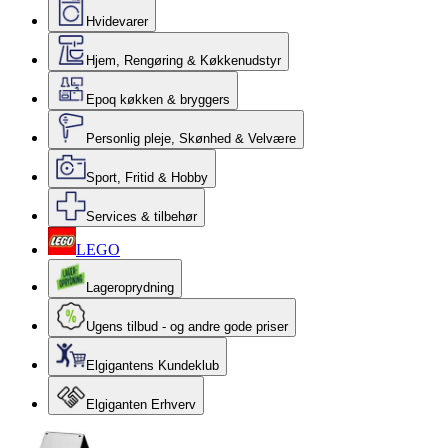
Hvidevarer
Hjem, Rengøring & Køkkenudstyr
Epoq køkken & bryggers
Personlig pleje, Skønhed & Velvære
Sport, Fritid & Hobby
Services & tilbehør
LEGO
Lageroprydning
Ugens tilbud - og andre gode priser
Elgigantens Kundeklub
Elgiganten Erhverv