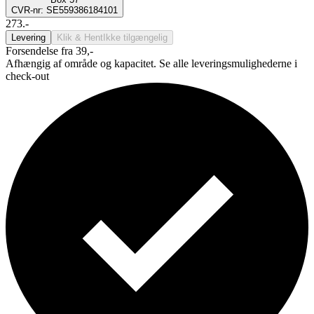
CVR-nr: SE559386184101
273.-
Levering
Klik & Hent
Ikke tilgængelig
Forsendelse fra 39,-
Afhængig af område og kapacitet. Se alle leveringsmulighederne i
check-out