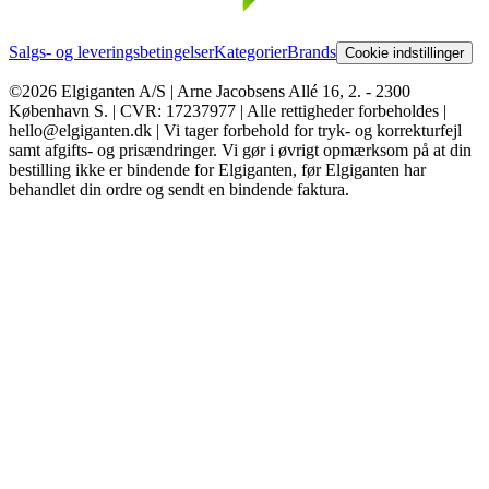
Salgs- og leveringsbetingelser
Kategorier
Brands
Cookie indstillinger
©2026 Elgiganten A/S | Arne Jacobsens Allé 16, 2. - 2300
København S. | CVR: 17237977 | Alle rettigheder forbeholdes |
hello@elgiganten.dk | Vi tager forbehold for tryk- og korrekturfejl
samt afgifts- og prisændringer. Vi gør i øvrigt opmærksom på at din
bestilling ikke er bindende for Elgiganten, før Elgiganten har
behandlet din ordre og sendt en bindende faktura.