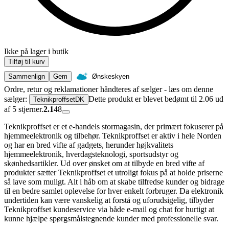
Ikke på lager i butik
Tilføj til kurv
Sammenlign
Gem
Ønskeskyen
Ordre, retur og reklamationer håndteres af sælger - læs om denne
sælger:
Dette produkt er blevet bedømt til 2.06 ud
TeknikproffsetDK
af 5 stjerner.
2.1
48
Teknikproffset er et e-handels stormagasin, der primært fokuserer på
hjemmeelektronik og tilbehør. Teknikproffset er aktiv i hele Norden
og har en bred vifte af gadgets, herunder højkvalitets
hjemmeelektronik, hverdagsteknologi, sportsudstyr og
skønhedsartikler. Ud over ønsket om at tilbyde en bred vifte af
produkter sætter Teknikproffset et utroligt fokus på at holde priserne
så lave som muligt. Alt i håb om at skabe tilfredse kunder og bidrage
til en bedre samlet oplevelse for hver enkelt forbruger. Da elektronik
undertiden kan være vanskelig at forstå og uforudsigelig, tilbyder
Teknikproffset kundeservice via både e-mail og chat for hurtigt at
kunne hjælpe spørgsmålstegnende kunder med professionelle svar.