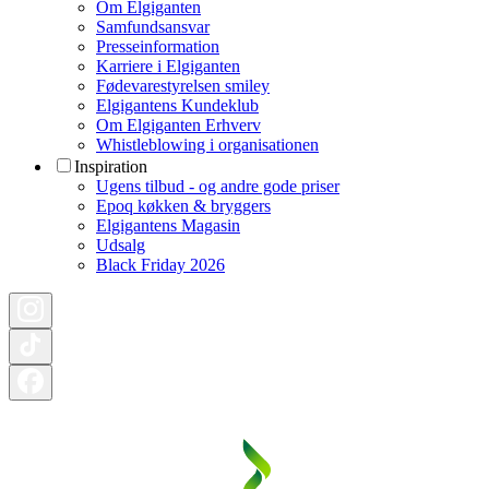
Om Elgiganten
Samfundsansvar
Presseinformation
Karriere i Elgiganten
Fødevarestyrelsen smiley
Elgigantens Kundeklub
Om Elgiganten Erhverv
Whistleblowing i organisationen
Inspiration
Ugens tilbud - og andre gode priser
Epoq køkken & bryggers
Elgigantens Magasin
Udsalg
Black Friday 2026