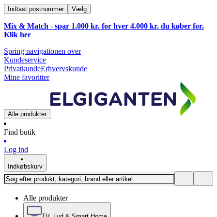
Indtast postnummer
Vælg
Mix & Match - spar 1.000 kr. for hver 4.000 kr. du køber for.
Klik
her
Spring navigationen over
Kundeservice
Privatkunde
Erhvervskunde
Mine favoritter
Alle produkter
Find butik
Log ind
Indkøbskurv
Alle produkter
TV, Lyd & Smart Home