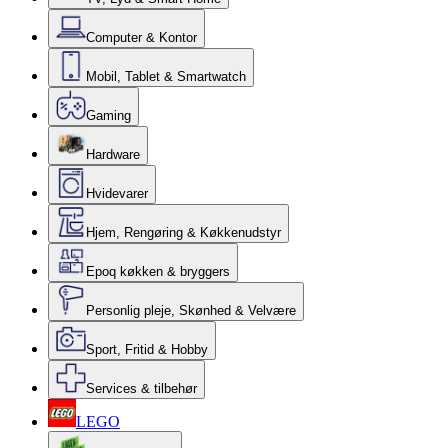
Computer & Kontor
Mobil, Tablet & Smartwatch
Gaming
Hardware
Hvidevarer
Hjem, Rengøring & Køkkenudstyr
Epoq køkken & bryggers
Personlig pleje, Skønhed & Velvære
Sport, Fritid & Hobby
Services & tilbehør
LEGO