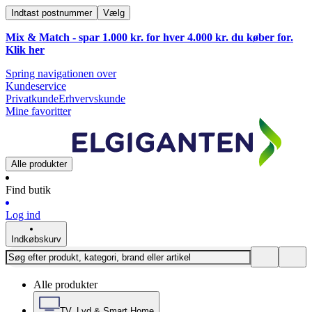
Indtast postnummer
Vælg
Mix & Match - spar 1.000 kr. for hver 4.000 kr. du køber for.
Klik
her
Spring navigationen over
Kundeservice
Privatkunde
Erhvervskunde
Mine favoritter
Alle produkter
Find butik
Log ind
Indkøbskurv
Alle produkter
TV, Lyd & Smart Home