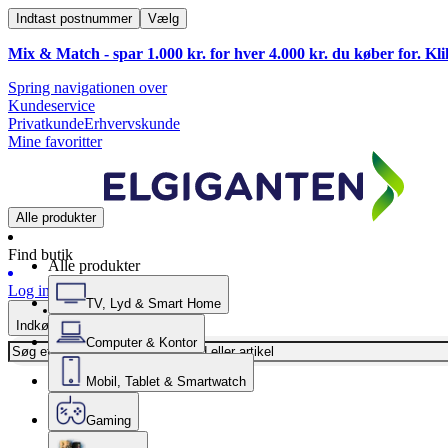
Indtast postnummer
Vælg
Mix & Match - spar 1.000 kr. for hver 4.000 kr. du køber for. Kl
Spring navigationen over
Kundeservice
Privatkunde
Erhvervskunde
Mine favoritter
Alle produkter
Find butik
Alle produkter
Log ind
TV, Lyd & Smart Home
Indkøbskurv
Computer & Kontor
Mobil, Tablet & Smartwatch
Gaming