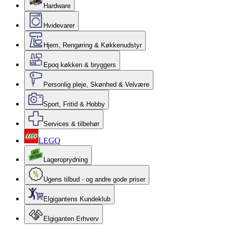
Hardware
Hvidevarer
Hjem, Rengøring & Køkkenudstyr
Epoq køkken & bryggers
Personlig pleje, Skønhed & Velvære
Sport, Fritid & Hobby
Services & tilbehør
LEGO
Lageroprydning
Ugens tilbud - og andre gode priser
Elgigantens Kundeklub
Elgiganten Erhverv