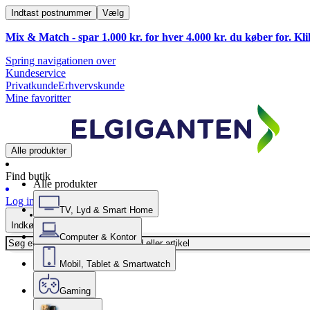
Indtast postnummer
Vælg
Mix & Match - spar 1.000 kr. for hver 4.000 kr. du køber for. Kl
Spring navigationen over
Kundeservice
Privatkunde
Erhvervskunde
Mine favoritter
Alle produkter
Find butik
Alle produkter
Log ind
TV, Lyd & Smart Home
Indkøbskurv
Computer & Kontor
Mobil, Tablet & Smartwatch
Gaming