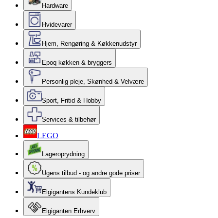
Hardware
Hvidevarer
Hjem, Rengøring & Køkkenudstyr
Epoq køkken & bryggers
Personlig pleje, Skønhed & Velvære
Sport, Fritid & Hobby
Services & tilbehør
LEGO
Lageroprydning
Ugens tilbud - og andre gode priser
Elgigantens Kundeklub
Elgiganten Erhverv