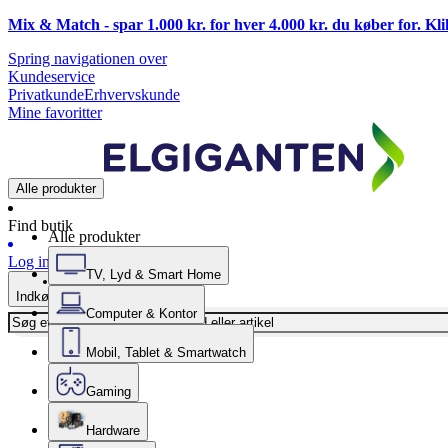
Mix & Match - spar 1.000 kr. for hver 4.000 kr. du køber for. Kl
Spring navigationen over
Kundeservice
Privatkunde
Erhvervskunde
Mine favoritter
Alle produkter
Find butik
Alle produkter
Log ind
TV, Lyd & Smart Home
Indkøbskurv
Computer & Kontor
Mobil, Tablet & Smartwatch
Gaming
Hardware