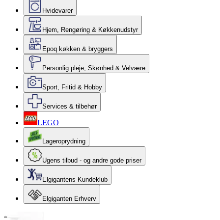
Hvidevarer
Hjem, Rengøring & Køkkenudstyr
Epoq køkken & bryggers
Personlig pleje, Skønhed & Velvære
Sport, Fritid & Hobby
Services & tilbehør
LEGO
Lageroprydning
Ugens tilbud - og andre gode priser
Elgigantens Kundeklub
Elgiganten Erhverv