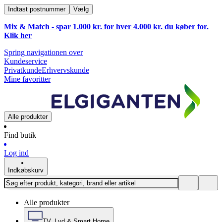
Indtast postnummer
Vælg
Mix & Match - spar 1.000 kr. for hver 4.000 kr. du køber for.
Klik
her
Spring navigationen over
Kundeservice
Privatkunde
Erhvervskunde
Mine favoritter
Alle produkter
Find butik
Log ind
Indkøbskurv
Alle produkter
TV, Lyd & Smart Home