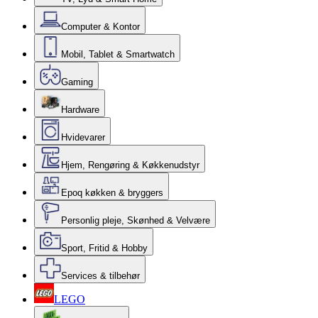
Computer & Kontor
Mobil, Tablet & Smartwatch
Gaming
Hardware
Hvidevarer
Hjem, Rengøring & Køkkenudstyr
Epoq køkken & bryggers
Personlig pleje, Skønhed & Velvære
Sport, Fritid & Hobby
Services & tilbehør
LEGO