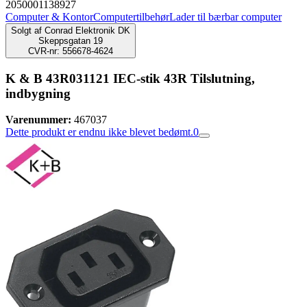
2050001138927
Computer & Kontor
Computertilbehør
Lader til bærbar computer
Solgt af
Conrad Elektronik DK
Skeppsgatan 19
CVR-nr: 556678-4624
K & B 43R031121 IEC-stik 43R Tilslutning,
indbygning
Varenummer:
467037
Dette produkt er endnu ikke blevet bedømt.
0