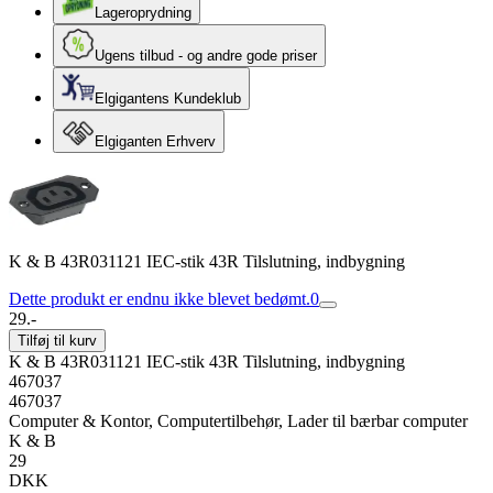
Lageroprydning
Ugens tilbud - og andre gode priser
Elgigantens Kundeklub
Elgiganten Erhverv
K & B 43R031121 IEC-stik 43R Tilslutning, indbygning
Dette produkt er endnu ikke blevet bedømt.
0
29.-
Tilføj til kurv
K & B 43R031121 IEC-stik 43R Tilslutning, indbygning
467037
467037
Computer & Kontor, Computertilbehør, Lader til bærbar computer
K & B
29
DKK