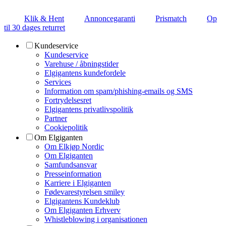
Klik & Hent
Annoncegaranti
Prismatch
Op
til 30 dages returret
Kundeservice
Kundeservice
Varehuse / åbningstider
Elgigantens kundefordele
Services
Information om spam/phishing-emails og SMS
Fortrydelsesret
Elgigantens privatlivspolitik
Partner
Cookiepolitik
Om Elgiganten
Om Elkjøp Nordic
Om Elgiganten
Samfundsansvar
Presseinformation
Karriere i Elgiganten
Fødevarestyrelsen smiley
Elgigantens Kundeklub
Om Elgiganten Erhverv
Whistleblowing i organisationen