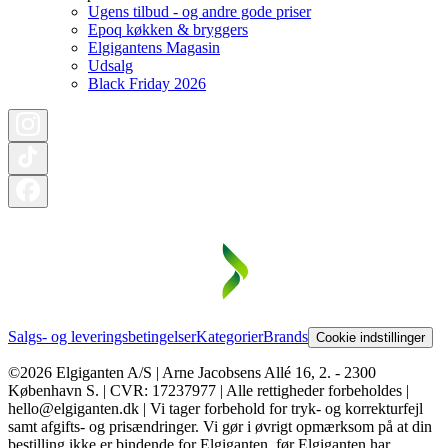
Ugens tilbud - og andre gode priser
Epoq køkken & bryggers
Elgigantens Magasin
Udsalg
Black Friday 2026
Salgs- og leveringsbetingelser
Kategorier
Brands
Cookie indstillinger
©2026 Elgiganten A/S | Arne Jacobsens Allé 16, 2. - 2300
København S. | CVR: 17237977 | Alle rettigheder forbeholdes |
hello@elgiganten.dk | Vi tager forbehold for tryk- og korrekturfejl
samt afgifts- og prisændringer. Vi gør i øvrigt opmærksom på at din
bestilling ikke er bindende for Elgiganten, før Elgiganten har