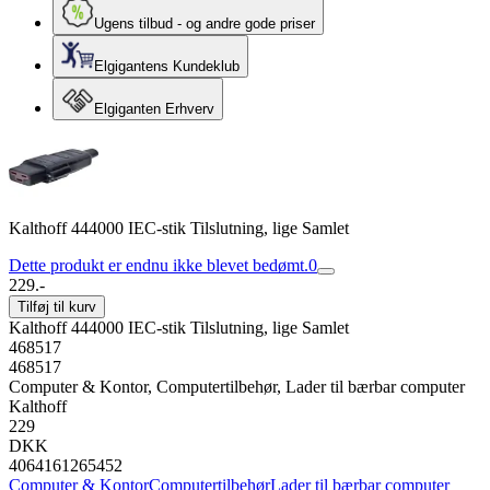
Ugens tilbud - og andre gode priser
Elgigantens Kundeklub
Elgiganten Erhverv
Kalthoff 444000 IEC-stik Tilslutning, lige Samlet
Dette produkt er endnu ikke blevet bedømt.
0
229.-
Tilføj til kurv
Kalthoff 444000 IEC-stik Tilslutning, lige Samlet
468517
468517
Computer & Kontor, Computertilbehør, Lader til bærbar computer
Kalthoff
229
DKK
4064161265452
Computer & Kontor
Computertilbehør
Lader til bærbar computer