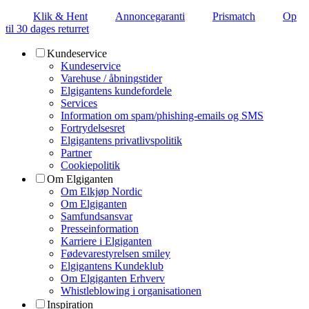
Klik & Hent
Annoncegaranti
Prismatch
Op
til 30 dages returret
Kundeservice
Kundeservice
Varehuse / åbningstider
Elgigantens kundefordele
Services
Information om spam/phishing-emails og SMS
Fortrydelsesret
Elgigantens privatlivspolitik
Partner
Cookiepolitik
Om Elgiganten
Om Elkjøp Nordic
Om Elgiganten
Samfundsansvar
Presseinformation
Karriere i Elgiganten
Fødevarestyrelsen smiley
Elgigantens Kundeklub
Om Elgiganten Erhverv
Whistleblowing i organisationen
Inspiration