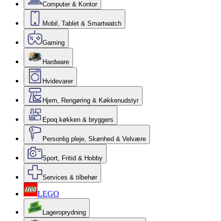
Computer & Kontor
Mobil, Tablet & Smartwatch
Gaming
Hardware
Hvidevarer
Hjem, Rengøring & Køkkenudstyr
Epoq køkken & bryggers
Personlig pleje, Skønhed & Velvære
Sport, Fritid & Hobby
Services & tilbehør
LEGO
Lageroprydning