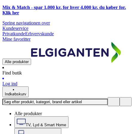
Mix & Match - spar 1.000 kr. for hver 4.000 kr. du køber for.
Klik
her
Spring navigationen over
Kundeservice
Privatkunde
Erhvervskunde
Mine favoritter
Alle produkter
Find butik
Log ind
Indkøbskurv
Alle produkter
TV, Lyd & Smart Home