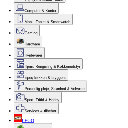
Computer & Kontor
Mobil, Tablet & Smartwatch
Gaming
Hardware
Hvidevarer
Hjem, Rengøring & Køkkenudstyr
Epoq køkken & bryggers
Personlig pleje, Skønhed & Velvære
Sport, Fritid & Hobby
Services & tilbehør
LEGO