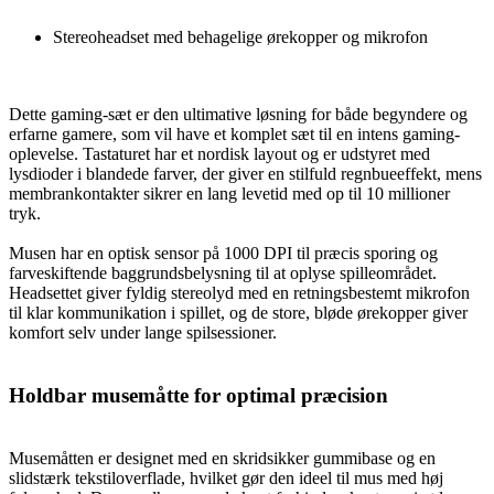
Stereoheadset med behagelige ørekopper og mikrofon
Dette gaming-sæt er den ultimative løsning for både begyndere og
erfarne gamere, som vil have et komplet sæt til en intens gaming-
oplevelse. Tastaturet har et nordisk layout og er udstyret med
lysdioder i blandede farver, der giver en stilfuld regnbueeffekt, mens
membrankontakter sikrer en lang levetid med op til 10 millioner
tryk.
Musen har en optisk sensor på 1000 DPI til præcis sporing og
farveskiftende baggrundsbelysning til at oplyse spilleområdet.
Headsettet giver fyldig stereolyd med en retningsbestemt mikrofon
til klar kommunikation i spillet, og de store, bløde ørekopper giver
komfort selv under lange spilsessioner.
Holdbar musemåtte for optimal præcision
Musemåtten er designet med en skridsikker gummibase og en
slidstærk tekstiloverflade, hvilket gør den ideel til mus med høj