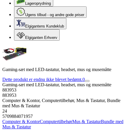
Lageroprydning
Ugens tilbud - og andre gode priser
Elgigantens Kundeklub
Elgiganten Erhverv
Gaming-sæt med LED-tastatur, headset, mus og musemåtte
Dette produkt er endnu ikke blevet bedømt.
0
Gaming-sæt med LED-tastatur, headset, mus og musemåtte
883953
883953
Computer & Kontor, Computertilbehør, Mus & Tastatur, Bundle
med Mus & Tastatur
24
5709884071957
Computer & Kontor
Computertilbehør
Mus & Tastatur
Bundle med
Mus & Tastatur