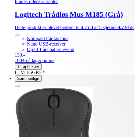
Findes i flere varianter
Logitech Trådløs Mus M185 (Grå)
Dette produkt er blevet bedømt til 4.7 ud af 5 stjerner.
4.7
3058
Kompakt trådløs mus
Nano USB-receiver
Op til 1 års batterilevetid
139.-
100+ på lager online
Tilføj til kurv
LTM185GREY
Sammenlign