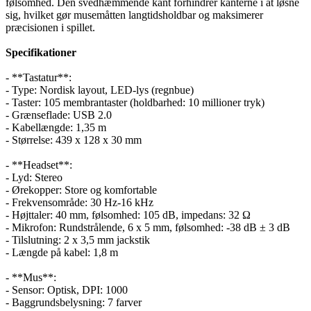
følsomhed. Den svedhæmmende kant forhindrer kanterne i at løsne
sig, hvilket gør musemåtten langtidsholdbar og maksimerer
præcisionen i spillet.
Specifikationer
- **Tastatur**:
- Type: Nordisk layout, LED-lys (regnbue)
- Taster: 105 membrantaster (holdbarhed: 10 millioner tryk)
- Grænseflade: USB 2.0
- Kabellængde: 1,35 m
- Størrelse: 439 x 128 x 30 mm
- **Headset**:
- Lyd: Stereo
- Ørekopper: Store og komfortable
- Frekvensområde: 30 Hz-16 kHz
- Højttaler: 40 mm, følsomhed: 105 dB, impedans: 32 Ω
- Mikrofon: Rundstrålende, 6 x 5 mm, følsomhed: -38 dB ± 3 dB
- Tilslutning: 2 x 3,5 mm jackstik
- Længde på kabel: 1,8 m
- **Mus**:
- Sensor: Optisk, DPI: 1000
- Baggrundsbelysning: 7 farver