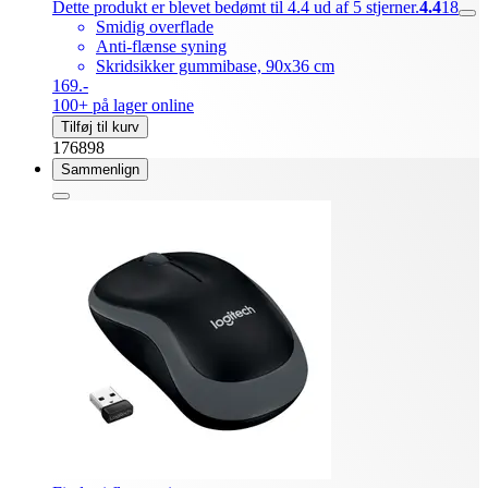
Dette produkt er blevet bedømt til 4.4 ud af 5 stjerner.
4.4
18
Smidig overflade
Anti-flænse syning
Skridsikker gummibase, 90x36 cm
169.-
100+ på lager online
Tilføj til kurv
176898
Sammenlign