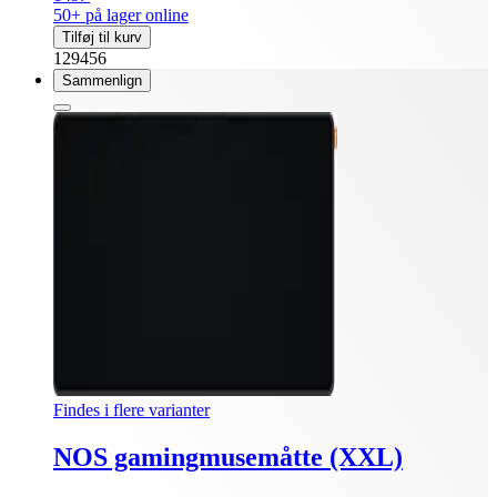
50+ på lager online
Tilføj til kurv
129456
Sammenlign
Findes i flere varianter
NOS gamingmusemåtte (XXL)