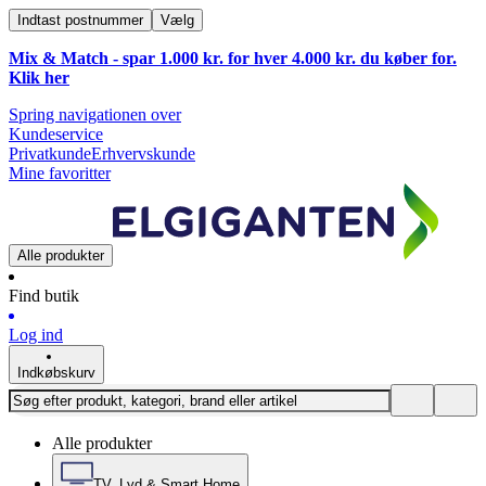
Indtast postnummer
Vælg
Mix & Match - spar 1.000 kr. for hver 4.000 kr. du køber for.
Klik
her
Spring navigationen over
Kundeservice
Privatkunde
Erhvervskunde
Mine favoritter
Alle produkter
Find butik
Log ind
Indkøbskurv
Alle produkter
TV, Lyd & Smart Home