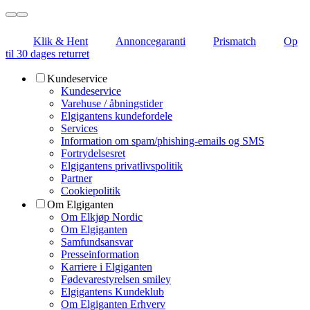
Klik & Hent
Annoncegaranti
Prismatch
Op
til 30 dages returret
Kundeservice
Kundeservice
Varehuse / åbningstider
Elgigantens kundefordele
Services
Information om spam/phishing-emails og SMS
Fortrydelsesret
Elgigantens privatlivspolitik
Partner
Cookiepolitik
Om Elgiganten
Om Elkjøp Nordic
Om Elgiganten
Samfundsansvar
Presseinformation
Karriere i Elgiganten
Fødevarestyrelsen smiley
Elgigantens Kundeklub
Om Elgiganten Erhverv