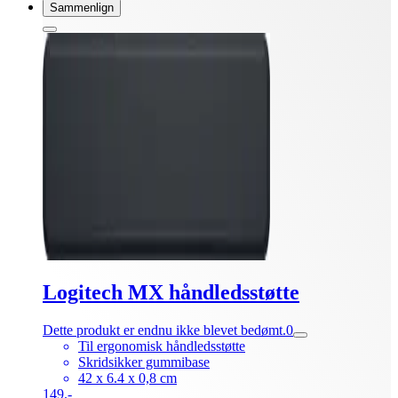
Sammenlign
Logitech MX håndledsstøtte
Dette produkt er endnu ikke blevet bedømt.
0
Til ergonomisk håndledsstøtte
Skridsikker gummibase
42 x 6.4 x 0,8 cm
149.-