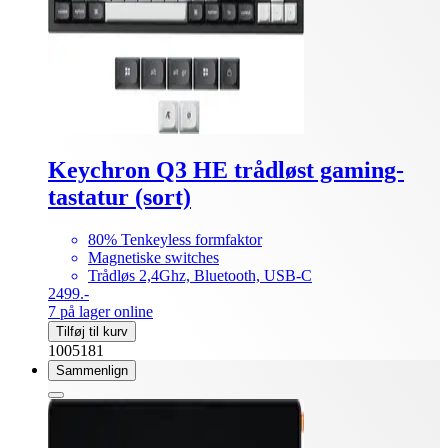
Keychron Q3 HE trådløst gaming-
tastatur (sort)
80% Tenkeyless formfaktor
Magnetiske switches
Trådløs 2,4Ghz, Bluetooth, USB-C
2499.-
7 på lager online
Tilføj til kurv
1005181
Sammenlign