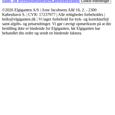
Salgs- og leveringsbetingelser
Kategorier
Brands
Cookie indstillinger
©2026 Elgiganten A/S | Arne Jacobsens Allé 16, 2. - 2300
København S. | CVR: 17237977 | Alle rettigheder forbeholdes |
hello@elgiganten.dk | Vi tager forbehold for tryk- og korrekturfejl
samt afgifts- og prisændringer. Vi gør i øvrigt opmærksom på at din
bestilling ikke er bindende for Elgiganten, før Elgiganten har
behandlet din ordre og sendt en bindende faktura.