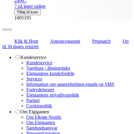
2499.-
7 på lager online
Tilføj til kurv
1005195
Klik & Hent
Annoncegaranti
Prismatch
Op
til 30 dages returret
Kundeservice
Kundeservice
Varehuse / åbningstider
Elgigantens kundefordele
Services
Information om spam/phishing-emails og SMS
Fortrydelsesret
Elgigantens privatlivspolitik
Partner
Cookiepolitik
Om Elgiganten
Om Elkjøp Nordic
Om Elgiganten
Samfundsansvar
Presseinformation