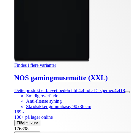
Findes i flere varianter
NOS gamingmusemåtte (XXL)
Dette produkt er blevet bedømt til 4.4 ud af 5 stjerner.
4.4
18
Smidig overflade
Anti-flænse syning
Skridsikker gummibase, 90x36 cm
169.-
100+ på lager online
Tilføj til kurv
176898