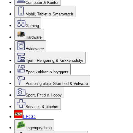
Computer & Kontor
Mobil, Tablet & Smartwatch
Gaming
Hardware
Hvidevarer
Hjem, Rengøring & Køkkenudstyr
Epoq køkken & bryggers
Personlig pleje, Skønhed & Velvære
Sport, Fritid & Hobby
Services & tilbehør
LEGO
Lageroprydning