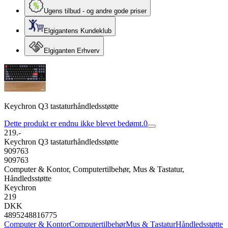
Ugens tilbud - og andre gode priser
Elgigantens Kundeklub
Elgiganten Erhverv
Keychron Q3 tastaturhåndledsstøtte
Dette produkt er endnu ikke blevet bedømt.
0
219.-
Keychron Q3 tastaturhåndledsstøtte
909763
909763
Computer & Kontor, Computertilbehør, Mus & Tastatur,
Håndledsstøtte
Keychron
219
DKK
4895248816775
Computer & Kontor
Computertilbehør
Mus & Tastatur
Håndledsstøtte