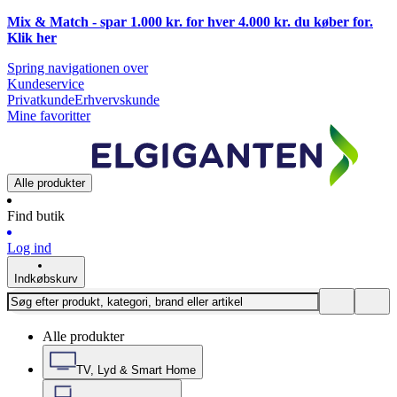
Mix & Match - spar 1.000 kr. for hver 4.000 kr. du køber for.
Klik
her
Spring navigationen over
Kundeservice
Privatkunde
Erhvervskunde
Mine favoritter
Alle produkter
Find butik
Log ind
Indkøbskurv
Alle produkter
TV, Lyd & Smart Home