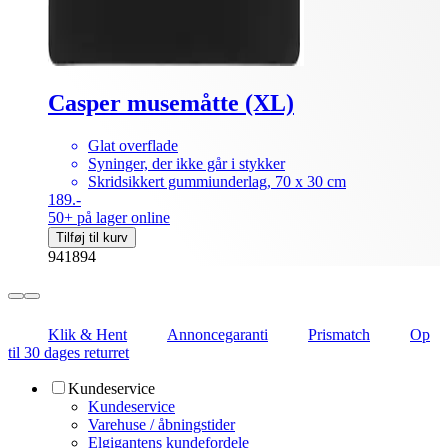
Casper musemåtte (XL)
Glat overflade
Syninger, der ikke går i stykker
Skridsikkert gummiunderlag, 70 x 30 cm
189.-
50+ på lager online
Tilføj til kurv
941894
Klik & Hent
Annoncegaranti
Prismatch
Op
til 30 dages returret
Kundeservice
Kundeservice
Varehuse / åbningstider
Elgigantens kundefordele