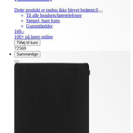
Dette produkt er endnu ikke blevet bedømt.
0
Til alle headsets/høretelefoner
Simpel, buet form
Gummifødder
169.-
100+ på lager online
Tilføj til kurv
72569
Sammenlign