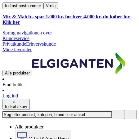
Indtast postnummer
Vælg
Mix & Match - spar 1.000 kr. for hver 4.000 kr. du køber for.
Klik
her
Spring navigationen over
Kundeservice
Privatkunde
Erhvervskunde
Mine favoritter
Alle produkter
Find butik
Log ind
Indkøbskurv
Alle produkter
TV, Lyd & Smart Home