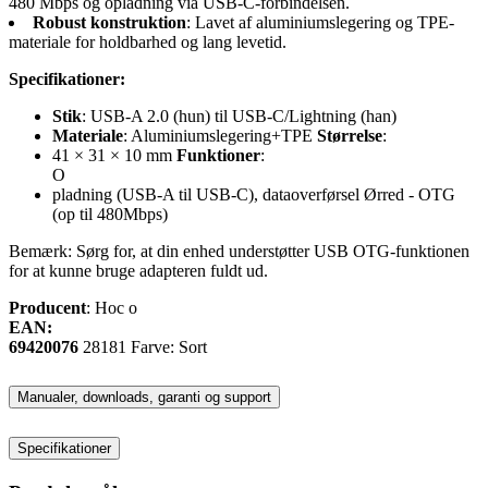
480 Mbps og opladning via USB-C-forbindelsen.
Robust konstruktion
: Lavet af aluminiumslegering og TPE-
materiale for holdbarhed og lang levetid.
Specifikationer:
Stik
: USB-A 2.0 (hun) til USB-C/Lightning (han)
Materiale
: Aluminiumslegering+TPE
Størrelse
:
41 × 31 × 10 mm
Funktioner
:
O
pladning (USB-A til USB-C), dataoverførsel Ørred - OTG
(op til 480Mbps)
Bemærk: Sørg for, at din enhed understøtter USB OTG-funktionen
for at kunne bruge adapteren fuldt ud.
Producent
: Hoc o
EAN
:
69420076
28181 Farve: Sort
Manualer, downloads, garanti og support
Specifikationer