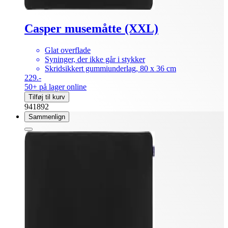
Casper musemåtte (XXL)
Glat overflade
Syninger, der ikke går i stykker
Skridsikkert gummiunderlag, 80 x 36 cm
229.-
50+ på lager online
Tilføj til kurv
941892
Sammenlign