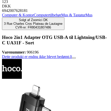
123
DKK
6942007628181
Computer & Kontor
Computertilbehør
Mus & Tastatur
Mus
Solgt af
Zoomici DK
3 Rue Charles Cros Plateau de Lautagne
CVR-nr: FR80431807486
Hoco 2in1 Adapter OTG USB-A til Lightning/USB-
C UA31F - Sort
Varenummer:
906196
Dette produkt er endnu ikke blevet bedømt.
0