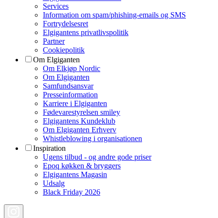
Services
Information om spam/phishing-emails og SMS
Fortrydelsesret
Elgigantens privatlivspolitik
Partner
Cookiepolitik
Om Elgiganten
Om Elkjøp Nordic
Om Elgiganten
Samfundsansvar
Presseinformation
Karriere i Elgiganten
Fødevarestyrelsen smiley
Elgigantens Kundeklub
Om Elgiganten Erhverv
Whistleblowing i organisationen
Inspiration
Ugens tilbud - og andre gode priser
Epoq køkken & bryggers
Elgigantens Magasin
Udsalg
Black Friday 2026