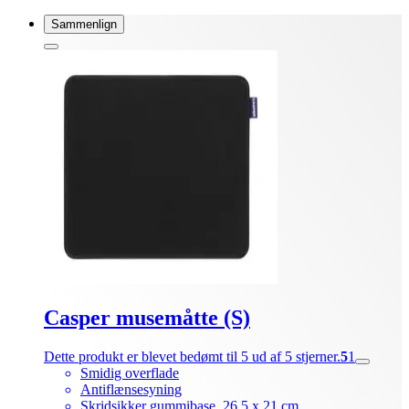
Sammenlign
Casper musemåtte (S)
Dette produkt er blevet bedømt til 5 ud af 5 stjerner.
5
1
Smidig overflade
Antiflænsesyning
Skridsikker gummibase, 26,5 x 21 cm