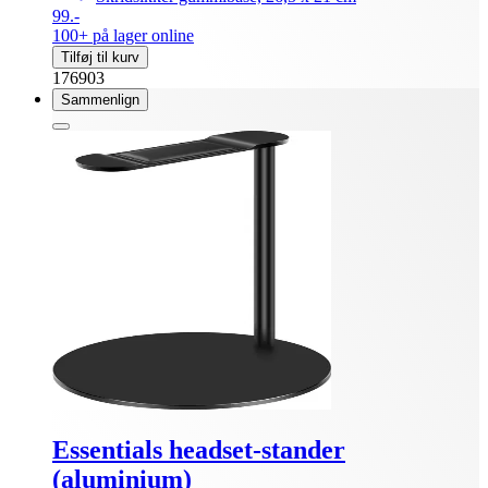
99.-
100+ på lager online
Tilføj til kurv
176903
Sammenlign
Essentials headset-stander
(aluminium)