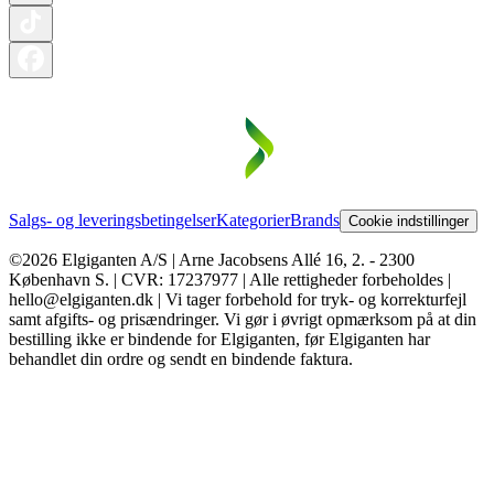
Salgs- og leveringsbetingelser
Kategorier
Brands
Cookie indstillinger
©2026 Elgiganten A/S | Arne Jacobsens Allé 16, 2. - 2300
København S. | CVR: 17237977 | Alle rettigheder forbeholdes |
hello@elgiganten.dk | Vi tager forbehold for tryk- og korrekturfejl
samt afgifts- og prisændringer. Vi gør i øvrigt opmærksom på at din
bestilling ikke er bindende for Elgiganten, før Elgiganten har
behandlet din ordre og sendt en bindende faktura.