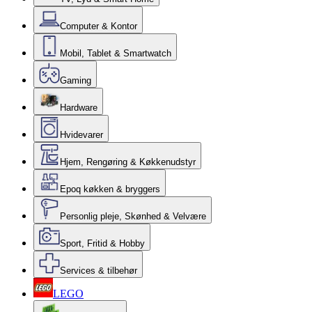
Computer & Kontor
Mobil, Tablet & Smartwatch
Gaming
Hardware
Hvidevarer
Hjem, Rengøring & Køkkenudstyr
Epoq køkken & bryggers
Personlig pleje, Skønhed & Velvære
Sport, Fritid & Hobby
Services & tilbehør
LEGO