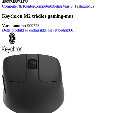
4895248874478
Computer & Kontor
Computertilbehør
Mus & Tastatur
Mus
Keychron M2 trådløs gaming-mus
Varenummer:
909773
Dette produkt er endnu ikke blevet bedømt.
0