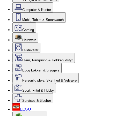
Computer & Kontor
Mobil, Tablet & Smartwatch
Gaming
Hardware
Hvidevarer
Hjem, Rengøring & Køkkenudstyr
Epoq køkken & bryggers
Personlig pleje, Skønhed & Velvære
Sport, Fritid & Hobby
Services & tilbehør
LEGO