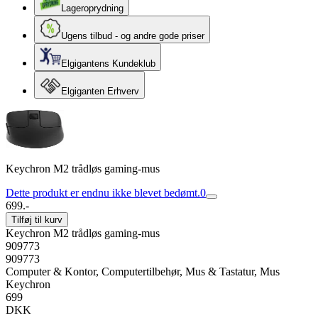
Lageroprydning
Ugens tilbud - og andre gode priser
Elgigantens Kundeklub
Elgiganten Erhverv
Keychron M2 trådløs gaming-mus
Dette produkt er endnu ikke blevet bedømt.
0
699.-
Tilføj til kurv
Keychron M2 trådløs gaming-mus
909773
909773
Computer & Kontor, Computertilbehør, Mus & Tastatur, Mus
Keychron
699
DKK