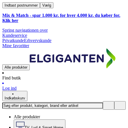
Indtast postnummer
Vælg
Mix & Match - spar 1.000 kr. for hver 4.000 kr. du køber for.
Klik
her
Spring navigationen over
Kundeservice
Privatkunde
Erhvervskunde
Mine favoritter
Alle produkter
Find butik
Log ind
Indkøbskurv
Alle produkter
TV, Lyd & Smart Home