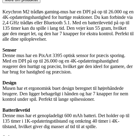
Keychron M2 trådløs gaming-mus har en DPI på op til 26.000 og en
4K-opdateringshastighed for hurtige reaktioner. Du kan forbinde via
2,4 GHz trådløs eller Bluetooth 5.1. Med en batterilevetid på op til
135 timer kan du spille i lang tid. Den vejer kun 55 gram, hvilket
gør den meget let, og den har 7 knapper for ekstra kontrol. Perfekt til
alle dine spiloplevelser.
Sensor
Denne mus har en PixArt 3395 optisk sensor for præcis sporing.
Med en DPI på op til 26.000 og en 4K-opdateringshastighed
reagerer den hurtigt og præcist, hvilket gør den ideel for gamere, der
har brug for hastighed og præcision.
Design
Musen har et ergonomisk buet design beregnet til højrehåndede
brugere. Den ligger behageligt i hånden og har 7 knapper for nem
kontrol under spil. Perfekt til lange spilsessioner.
Batterilevetid
Denne mus har et genopladeligt 600 mAh batteri. Det holder op til
135 timer i 1K-opdateringstilstand og omkring 40 timer i 4K-
tilstand, hvilket giver dig masser af tid til at spille.