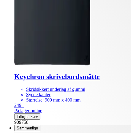
Keychron skrivebordsmåtte
Skridsikkert underlag af gummi
Syede kanter
Størrelse: 900 mm x 400 mm
249.-
På lager online
Tilføj til kurv
909758
Sammenlign