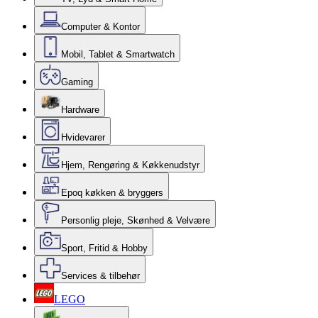
Computer & Kontor
Mobil, Tablet & Smartwatch
Gaming
Hardware
Hvidevarer
Hjem, Rengøring & Køkkenudstyr
Epoq køkken & bryggers
Personlig pleje, Skønhed & Velvære
Sport, Fritid & Hobby
Services & tilbehør
LEGO