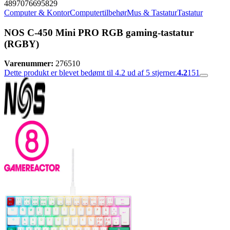
4897076695829
Computer & Kontor
Computertilbehør
Mus & Tastatur
Tastatur
NOS C-450 Mini PRO RGB gaming-tastatur
(RGBY)
Varenummer:
276510
Dette produkt er blevet bedømt til 4.2 ud af 5 stjerner.
4.2
151