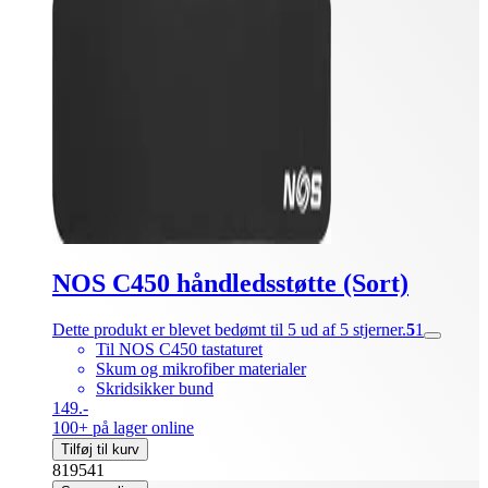
NOS C450 håndledsstøtte (Sort)
Dette produkt er blevet bedømt til 5 ud af 5 stjerner.
5
1
Til NOS C450 tastaturet
Skum og mikrofiber materialer
Skridsikker bund
149.-
100+ på lager online
Tilføj til kurv
819541