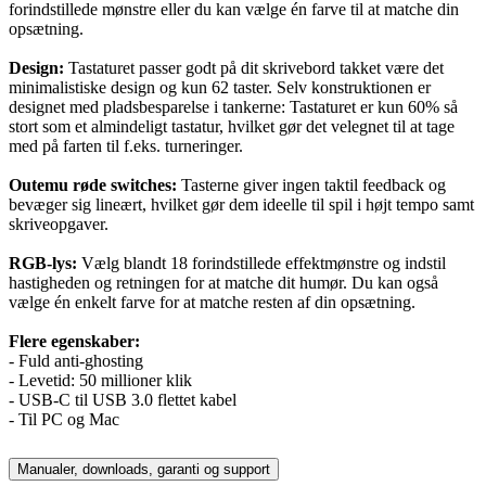
forindstillede mønstre eller du kan vælge én farve til at matche din
opsætning.
Design:
Tastaturet passer godt på dit skrivebord takket være det
minimalistiske design og kun 62 taster. Selv konstruktionen er
designet med pladsbesparelse i tankerne: Tastaturet er kun 60% så
stort som et almindeligt tastatur, hvilket gør det velegnet til at tage
med på farten til f.eks. turneringer.
Outemu røde switches:
Tasterne giver ingen taktil feedback og
bevæger sig lineært, hvilket gør dem ideelle til spil i højt tempo samt
skriveopgaver.
RGB-lys:
Vælg blandt 18 forindstillede effektmønstre og indstil
hastigheden og retningen for at matche dit humør. Du kan også
vælge én enkelt farve for at matche resten af din opsætning.
Flere egenskaber:
- Fuld anti-ghosting
- Levetid: 50 millioner klik
- USB-C til USB 3.0 flettet kabel
- Til PC og Mac
Manualer, downloads, garanti og support