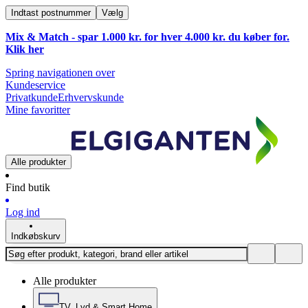
Indtast postnummer
Vælg
Mix & Match - spar 1.000 kr. for hver 4.000 kr. du køber for.
Klik
her
Spring navigationen over
Kundeservice
Privatkunde
Erhvervskunde
Mine favoritter
Alle produkter
Find butik
Log ind
Indkøbskurv
Alle produkter
TV, Lyd & Smart Home