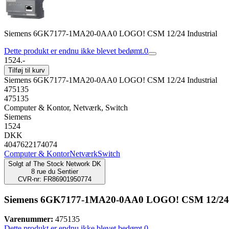
Siemens 6GK7177-1MA20-0AA0 LOGO! CSM 12/24 Industrial
Dette produkt er endnu ikke blevet bedømt.
0
1524.-
Tilføj til kurv
Siemens 6GK7177-1MA20-0AA0 LOGO! CSM 12/24 Industrial
475135
475135
Computer & Kontor, Netværk, Switch
Siemens
1524
DKK
4047622174074
Computer & Kontor
Netværk
Switch
Solgt af
The Stock Network DK
8 rue du Sentier
CVR-nr: FR86901950774
Siemens 6GK7177-1MA20-0AA0 LOGO! CSM 12/24 I
Varenummer:
475135
Dette produkt er endnu ikke blevet bedømt.
0