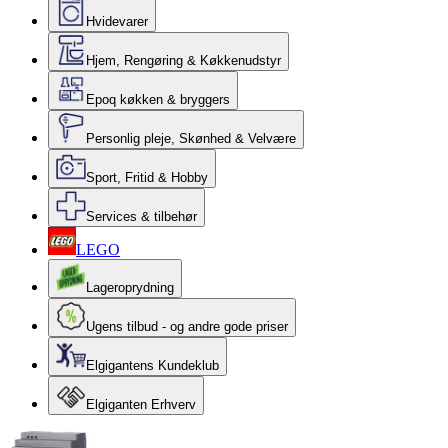
Hvidevarer
Hjem, Rengøring & Køkkenudstyr
Epoq køkken & bryggers
Personlig pleje, Skønhed & Velvære
Sport, Fritid & Hobby
Services & tilbehør
LEGO
Lageroprydning
Ugens tilbud - og andre gode priser
Elgigantens Kundeklub
Elgiganten Erhverv