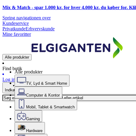
Mix & Match - spar 1.000 kr. for hver 4.000 kr. du køber for. Kl
Spring navigationen over
Kundeservice
Privatkunde
Erhvervskunde
Mine favoritter
Alle produkter
Find butik
Alle produkter
Log ind
TV, Lyd & Smart Home
Indkøbskurv
Computer & Kontor
Mobil, Tablet & Smartwatch
Gaming
Hardware