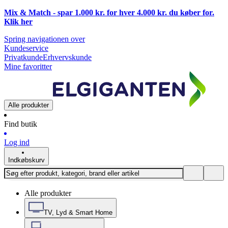
Mix & Match - spar 1.000 kr. for hver 4.000 kr. du køber for.
Klik
her
Spring navigationen over
Kundeservice
Privatkunde
Erhvervskunde
Mine favoritter
Alle produkter
Find butik
Log ind
Indkøbskurv
Alle produkter
TV, Lyd & Smart Home