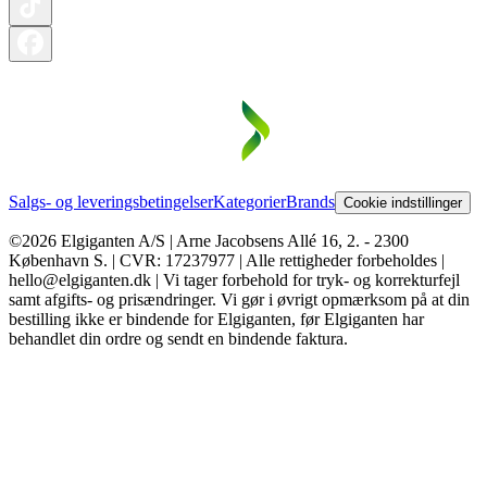
Salgs- og leveringsbetingelser
Kategorier
Brands
Cookie indstillinger
©2026 Elgiganten A/S | Arne Jacobsens Allé 16, 2. - 2300
København S. | CVR: 17237977 | Alle rettigheder forbeholdes |
hello@elgiganten.dk | Vi tager forbehold for tryk- og korrekturfejl
samt afgifts- og prisændringer. Vi gør i øvrigt opmærksom på at din
bestilling ikke er bindende for Elgiganten, før Elgiganten har
behandlet din ordre og sendt en bindende faktura.