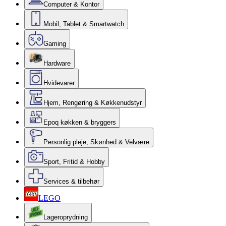
Computer & Kontor
Mobil, Tablet & Smartwatch
Gaming
Hardware
Hvidevarer
Hjem, Rengøring & Køkkenudstyr
Epoq køkken & bryggers
Personlig pleje, Skønhed & Velvære
Sport, Fritid & Hobby
Services & tilbehør
LEGO
Lageroprydning