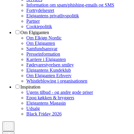
Information om spam/phishing-emails og SMS
Fortrydelsesret
Elgigantens privatlivspolitik
Partner
Cookiepolitik
Om Elgiganten
Om Elkjøp Nordic
Om Elgiganten
Samfundsansvar
Presseinformation
Karriere i Elgiganten
Fødevarestyrelsen smiley
Elgigantens Kundeklub
Om Elgiganten Erhverv
Whistleblowing i organisationen
Inspiration
Ugens tilbud - og andre gode priser
Epoq køkken & bryggers
Elgigantens Magasin
Udsalg
Black Friday 2026