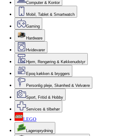
Computer & Kontor
Mobil, Tablet & Smartwatch
Gaming
Hardware
Hvidevarer
Hjem, Rengøring & Køkkenudstyr
Epoq køkken & bryggers
Personlig pleje, Skønhed & Velvære
Sport, Fritid & Hobby
Services & tilbehør
LEGO
Lageroprydning