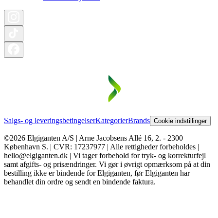
Salgs- og leveringsbetingelser
Kategorier
Brands
Cookie indstillinger
©2026 Elgiganten A/S | Arne Jacobsens Allé 16, 2. - 2300
København S. | CVR: 17237977 | Alle rettigheder forbeholdes |
hello@elgiganten.dk | Vi tager forbehold for tryk- og korrekturfejl
samt afgifts- og prisændringer. Vi gør i øvrigt opmærksom på at din
bestilling ikke er bindende for Elgiganten, før Elgiganten har
behandlet din ordre og sendt en bindende faktura.