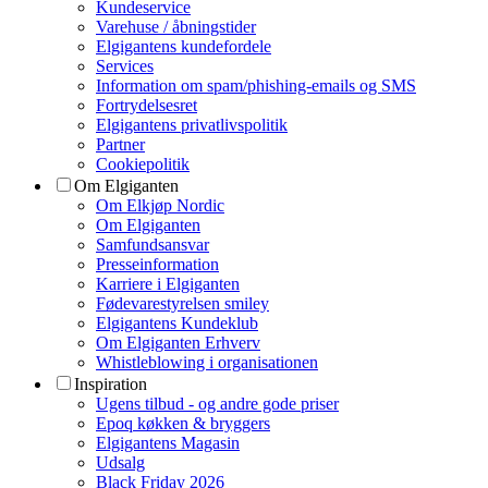
Kundeservice
Varehuse / åbningstider
Elgigantens kundefordele
Services
Information om spam/phishing-emails og SMS
Fortrydelsesret
Elgigantens privatlivspolitik
Partner
Cookiepolitik
Om Elgiganten
Om Elkjøp Nordic
Om Elgiganten
Samfundsansvar
Presseinformation
Karriere i Elgiganten
Fødevarestyrelsen smiley
Elgigantens Kundeklub
Om Elgiganten Erhverv
Whistleblowing i organisationen
Inspiration
Ugens tilbud - og andre gode priser
Epoq køkken & bryggers
Elgigantens Magasin
Udsalg
Black Friday 2026