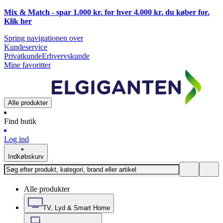
Mix & Match - spar 1.000 kr. for hver 4.000 kr. du køber for.
Klik
her
Spring navigationen over
Kundeservice
Privatkunde
Erhvervskunde
Mine favoritter
Alle produkter
Find butik
Log ind
Indkøbskurv
Alle produkter
TV, Lyd & Smart Home