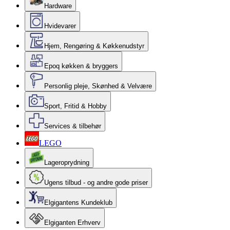
Hardware
Hvidevarer
Hjem, Rengøring & Køkkenudstyr
Epoq køkken & bryggers
Personlig pleje, Skønhed & Velvære
Sport, Fritid & Hobby
Services & tilbehør
LEGO
Lageroprydning
Ugens tilbud - og andre gode priser
Elgigantens Kundeklub
Elgiganten Erhverv