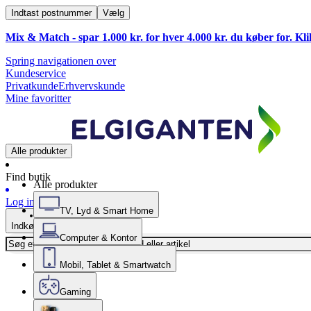
Indtast postnummer
Vælg
Mix & Match - spar 1.000 kr. for hver 4.000 kr. du køber for. Kl
Spring navigationen over
Kundeservice
Privatkunde
Erhvervskunde
Mine favoritter
Alle produkter
Find butik
Alle produkter
Log ind
TV, Lyd & Smart Home
Indkøbskurv
Computer & Kontor
Mobil, Tablet & Smartwatch
Gaming