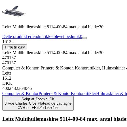
Leitz Multihullemaskine 5114-00-84 max. antal blade:30
Dette produkt er endnu ikke blevet bedømt.
0
1612.-
Tilføj til kurv
Leitz Multihullemaskine 5114-00-84 max. antal blade:30
470137
470137
Computer & Kontor, Printere & Kontor, Kontorartikler, Hulmaskiner
Leitz
1612
DKK
4002432364046
Computer & Kontor
Printere & Kontor
Kontorartikler
Hulmaskiner & h
Solgt af
Zoomici DK
3 Rue Charles Cros Plateau de Lautagne
CVR-nr: FR80431807486
Leitz Multihullemaskine 5114-00-84 max. antal blade