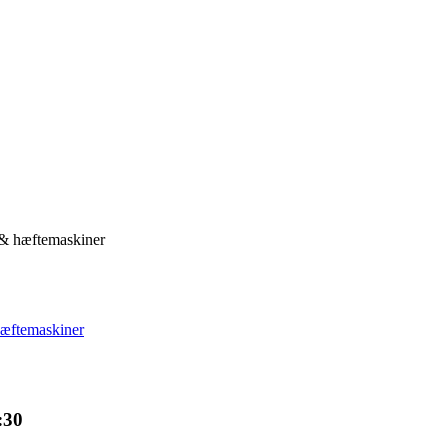
 & hæftemaskiner
æftemaskiner
:30