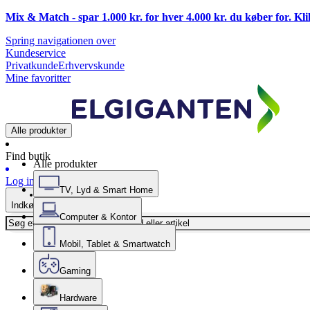
Mix & Match - spar 1.000 kr. for hver 4.000 kr. du køber for. Kl
Spring navigationen over
Kundeservice
Privatkunde
Erhvervskunde
Mine favoritter
Alle produkter
Find butik
Alle produkter
Log ind
TV, Lyd & Smart Home
Indkøbskurv
Computer & Kontor
Mobil, Tablet & Smartwatch
Gaming
Hardware