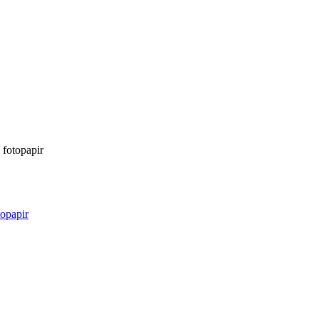
 fotopapir
topapir