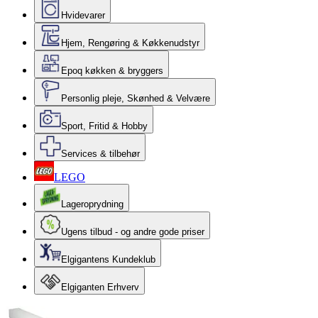
Hvidevarer
Hjem, Rengøring & Køkkenudstyr
Epoq køkken & bryggers
Personlig pleje, Skønhed & Velvære
Sport, Fritid & Hobby
Services & tilbehør
LEGO
Lageroprydning
Ugens tilbud - og andre gode priser
Elgigantens Kundeklub
Elgiganten Erhverv