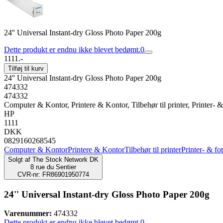
24'' Universal Instant-dry Gloss Photo Paper 200g
Dette produkt er endnu ikke blevet bedømt.
0
1111.-
Tilføj til kurv
24'' Universal Instant-dry Gloss Photo Paper 200g
474332
474332
Computer & Kontor, Printere & Kontor, Tilbehør til printer, Printer- &
HP
1111
DKK
0829160268545
Computer & Kontor
Printere & Kontor
Tilbehør til printer
Printer- & fo
Solgt af
The Stock Network DK
8 rue du Sentier
CVR-nr: FR86901950774
24'' Universal Instant-dry Gloss Photo Paper 200g
Varenummer:
474332
Dette produkt er endnu ikke blevet bedømt.
0