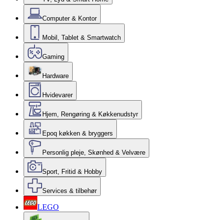
Computer & Kontor
Mobil, Tablet & Smartwatch
Gaming
Hardware
Hvidevarer
Hjem, Rengøring & Køkkenudstyr
Epoq køkken & bryggers
Personlig pleje, Skønhed & Velvære
Sport, Fritid & Hobby
Services & tilbehør
LEGO