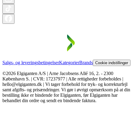
Salgs- og leveringsbetingelser
Kategorier
Brands
Cookie indstillinger
©2026 Elgiganten A/S | Arne Jacobsens Allé 16, 2. - 2300
København S. | CVR: 17237977 | Alle rettigheder forbeholdes |
hello@elgiganten.dk | Vi tager forbehold for tryk- og korrekturfejl
samt afgifts- og prisændringer. Vi gør i øvrigt opmærksom på at din
bestilling ikke er bindende for Elgiganten, før Elgiganten har
behandlet din ordre og sendt en bindende faktura.