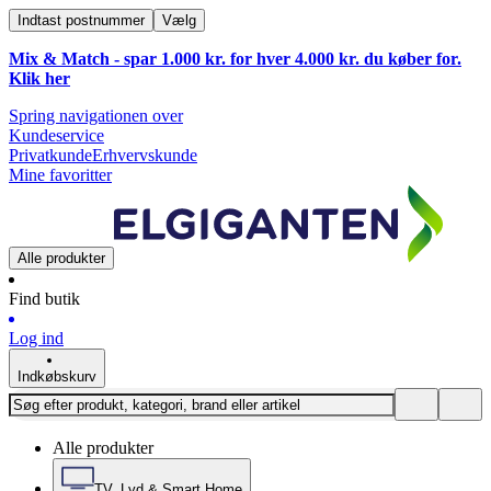
Indtast postnummer
Vælg
Mix & Match - spar 1.000 kr. for hver 4.000 kr. du køber for.
Klik
her
Spring navigationen over
Kundeservice
Privatkunde
Erhvervskunde
Mine favoritter
Alle produkter
Find butik
Log ind
Indkøbskurv
Alle produkter
TV, Lyd & Smart Home