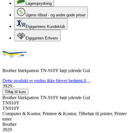
Lageroprydning
Ugens tilbud - og andre gode priser
Elgigantens Kundeklub
Elgiganten Erhverv
Brother blækpatron TN-910Y højt ydende Gul
Dette produkt er endnu ikke blevet bedømt.
0
3929.-
Tilføj til kurv
Brother blækpatron TN-910Y højt ydende Gul
TN910Y
TN910Y
Computer & Kontor, Printere & Kontor, Tilbehør til printer, Printer
toner
Brother
3929