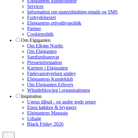
Elgigantens kundefordele
Services
Information om spam/phishing-emails og SMS
Fortrydelsesret
Elgigantens privatlivspolitik
Partner
Cookiepolitik
Om Elgiganten
Om Elkjøp Nordic
Om Elgiganten
Samfundsansvar
Presseinformation
Karriere i Elgiganten
Fødevarestyrelsen smiley
Elgigantens Kundeklub
Om Elgiganten Erhverv
Whistleblowing i organisationen
Inspiration
Ugens tilbud - og andre gode priser
Epoq køkken & bryggers
Elgigantens Magasin
Udsalg
Black Friday 2026