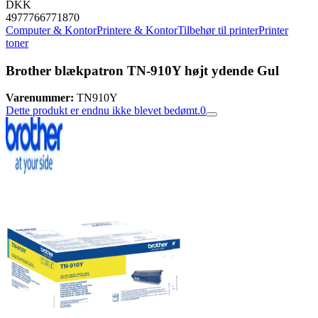
DKK
4977766771870
Computer & Kontor
Printere & Kontor
Tilbehør til printer
Printer
toner
Brother blækpatron TN-910Y højt ydende Gul
Varenummer:
TN910Y
Dette produkt er endnu ikke blevet bedømt.
0