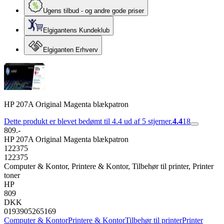
Ugens tilbud - og andre gode priser
Elgigantens Kundeklub
Elgiganten Erhverv
HP 207A Original Magenta blækpatron
Dette produkt er blevet bedømt til 4.4 ud af 5 stjerner.
4.4
18
809.-
HP 207A Original Magenta blækpatron
122375
122375
Computer & Kontor, Printere & Kontor, Tilbehør til printer, Printer
toner
HP
809
DKK
0193905265169
Computer & Kontor
Printere & Kontor
Tilbehør til printer
Printer