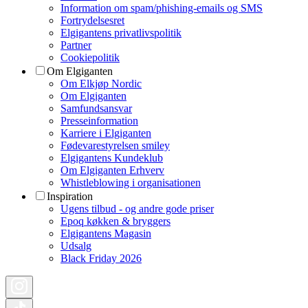
Information om spam/phishing-emails og SMS
Fortrydelsesret
Elgigantens privatlivspolitik
Partner
Cookiepolitik
Om Elgiganten
Om Elkjøp Nordic
Om Elgiganten
Samfundsansvar
Presseinformation
Karriere i Elgiganten
Fødevarestyrelsen smiley
Elgigantens Kundeklub
Om Elgiganten Erhverv
Whistleblowing i organisationen
Inspiration
Ugens tilbud - og andre gode priser
Epoq køkken & bryggers
Elgigantens Magasin
Udsalg
Black Friday 2026