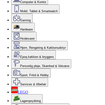
Computer & Kontor
Mobil, Tablet & Smartwatch
Gaming
Hardware
Hvidevarer
Hjem, Rengøring & Køkkenudstyr
Epoq køkken & bryggers
Personlig pleje, Skønhed & Velvære
Sport, Fritid & Hobby
Services & tilbehør
LEGO
Lageroprydning