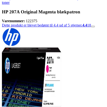
toner
HP 207A Original Magenta blækpatron
Varenummer:
122375
Dette produkt er blevet bedømt til 4.4 ud af 5 stjerner.
4.4
18