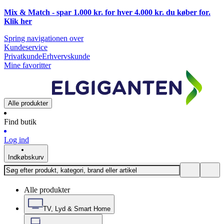
Mix & Match - spar 1.000 kr. for hver 4.000 kr. du køber for.
Klik
her
Spring navigationen over
Kundeservice
Privatkunde
Erhvervskunde
Mine favoritter
Alle produkter
Find butik
Log ind
Indkøbskurv
Alle produkter
TV, Lyd & Smart Home