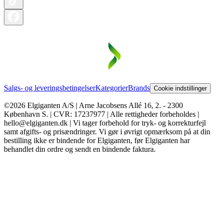
Salgs- og leveringsbetingelser
Kategorier
Brands
Cookie indstillinger
©2026 Elgiganten A/S | Arne Jacobsens Allé 16, 2. - 2300
København S. | CVR: 17237977 | Alle rettigheder forbeholdes |
hello@elgiganten.dk | Vi tager forbehold for tryk- og korrekturfejl
samt afgifts- og prisændringer. Vi gør i øvrigt opmærksom på at din
bestilling ikke er bindende for Elgiganten, før Elgiganten har
behandlet din ordre og sendt en bindende faktura.