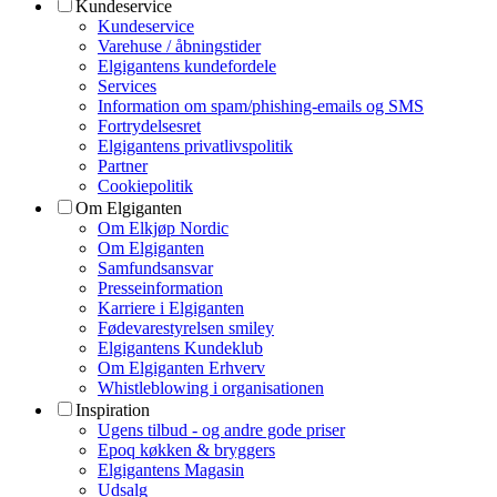
Kundeservice
Kundeservice
Varehuse / åbningstider
Elgigantens kundefordele
Services
Information om spam/phishing-emails og SMS
Fortrydelsesret
Elgigantens privatlivspolitik
Partner
Cookiepolitik
Om Elgiganten
Om Elkjøp Nordic
Om Elgiganten
Samfundsansvar
Presseinformation
Karriere i Elgiganten
Fødevarestyrelsen smiley
Elgigantens Kundeklub
Om Elgiganten Erhverv
Whistleblowing i organisationen
Inspiration
Ugens tilbud - og andre gode priser
Epoq køkken & bryggers
Elgigantens Magasin
Udsalg