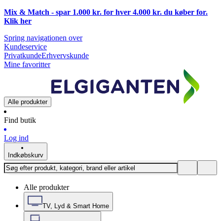
Mix & Match - spar 1.000 kr. for hver 4.000 kr. du køber for.
Klik
her
Spring navigationen over
Kundeservice
Privatkunde
Erhvervskunde
Mine favoritter
Alle produkter
Find butik
Log ind
Indkøbskurv
Alle produkter
TV, Lyd & Smart Home