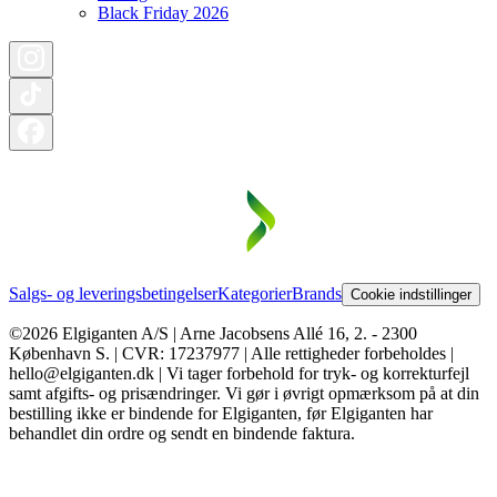
Black Friday 2026
Salgs- og leveringsbetingelser
Kategorier
Brands
Cookie indstillinger
©2026 Elgiganten A/S | Arne Jacobsens Allé 16, 2. - 2300
København S. | CVR: 17237977 | Alle rettigheder forbeholdes |
hello@elgiganten.dk | Vi tager forbehold for tryk- og korrekturfejl
samt afgifts- og prisændringer. Vi gør i øvrigt opmærksom på at din
bestilling ikke er bindende for Elgiganten, før Elgiganten har
behandlet din ordre og sendt en bindende faktura.