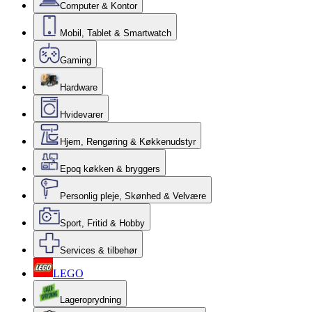
Computer & Kontor
Mobil, Tablet & Smartwatch
Gaming
Hardware
Hvidevarer
Hjem, Rengøring & Køkkenudstyr
Epoq køkken & bryggers
Personlig pleje, Skønhed & Velvære
Sport, Fritid & Hobby
Services & tilbehør
LEGO
Lageroprydning