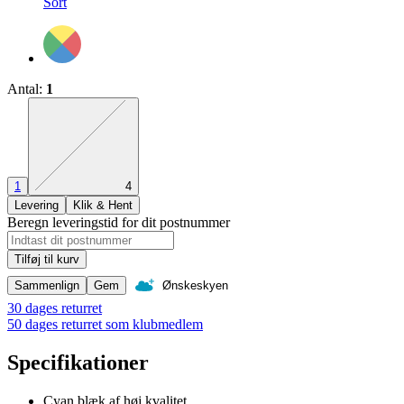
Sort
Den præcise kombination mangler
Antal
:
1
Den præcise kombination mangler
1
4
Levering
Klik & Hent
Beregn leveringstid for dit postnummer
Tilføj til kurv
Sammenlign
Gem
Ønskeskyen
30 dages returret
50 dages returret som klubmedlem
Specifikationer
Cyan blæk af høj kvalitet