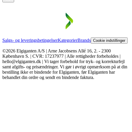
Salgs- og leveringsbetingelser
Kategorier
Brands
Cookie indstillinger
©2026 Elgiganten A/S | Arne Jacobsens Allé 16, 2. - 2300
København S. | CVR: 17237977 | Alle rettigheder forbeholdes |
hello@elgiganten.dk | Vi tager forbehold for tryk- og korrekturfejl
samt afgifts- og prisændringer. Vi gør i øvrigt opmærksom på at din
bestilling ikke er bindende for Elgiganten, før Elgiganten har
behandlet din ordre og sendt en bindende faktura.