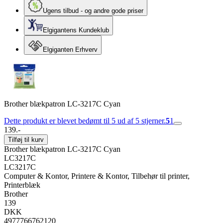
Ugens tilbud - og andre gode priser
Elgigantens Kundeklub
Elgiganten Erhverv
Brother blækpatron LC-3217C Cyan
Dette produkt er blevet bedømt til 5 ud af 5 stjerner.
5
1
139.-
Tilføj til kurv
Brother blækpatron LC-3217C Cyan
LC3217C
LC3217C
Computer & Kontor, Printere & Kontor, Tilbehør til printer,
Printerblæk
Brother
139
DKK
4977766762120