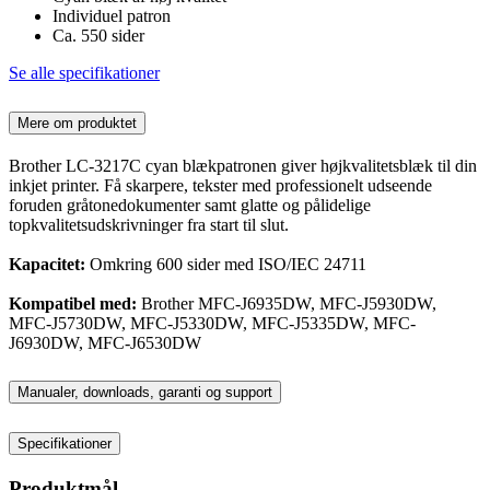
Individuel patron
Ca. 550 sider
Se alle specifikationer
Mere om produktet
Brother LC-3217C cyan blækpatronen giver højkvalitetsblæk til din
inkjet printer. Få skarpere, tekster med professionelt udseende
foruden gråtonedokumenter samt glatte og pålidelige
topkvalitetsudskrivninger fra start til slut.
Kapacitet:
Omkring 600 sider med ISO/IEC 24711
Kompatibel med:
Brother MFC-J6935DW, MFC-J5930DW,
MFC-J5730DW, MFC-J5330DW, MFC-J5335DW, MFC-
J6930DW, MFC-J6530DW
Manualer, downloads, garanti og support
Specifikationer
Produktmål