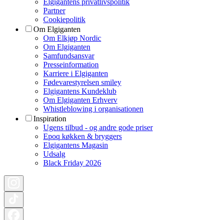
Elgigantens privatlivspolitik
Partner
Cookiepolitik
Om Elgiganten
Om Elkjøp Nordic
Om Elgiganten
Samfundsansvar
Presseinformation
Karriere i Elgiganten
Fødevarestyrelsen smiley
Elgigantens Kundeklub
Om Elgiganten Erhverv
Whistleblowing i organisationen
Inspiration
Ugens tilbud - og andre gode priser
Epoq køkken & bryggers
Elgigantens Magasin
Udsalg
Black Friday 2026