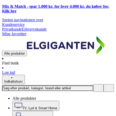
Mix & Match - spar 1.000 kr. for hver 4.000 kr. du køber for.
Klik
her
Spring navigationen over
Kundeservice
Privatkunde
Erhvervskunde
Mine favoritter
Alle produkter
Find butik
Log ind
Indkøbskurv
Alle produkter
TV, Lyd & Smart Home