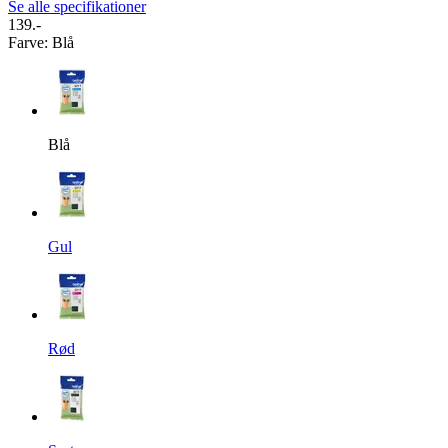
Se alle specifikationer
139.-
Farve
:
Blå
Blå
Gul
Rød