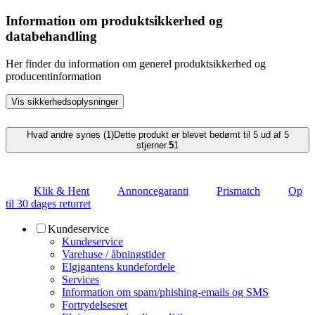
Information om produktsikkerhed og
databehandling
Her finder du information om generel produktsikkerhed og
producentinformation
Vis sikkerhedsoplysninger
Hvad andre synes (1)
Dette produkt er blevet bedømt til 5 ud af 5
stjerner.
5
1
Klik & Hent
Annoncegaranti
Prismatch
Op
til 30 dages returret
Kundeservice
Kundeservice
Varehuse / åbningstider
Elgigantens kundefordele
Services
Information om spam/phishing-emails og SMS
Fortrydelsesret