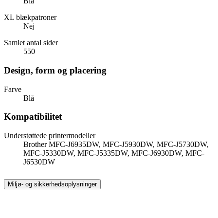
Blå
XL blækpatroner
Nej
Samlet antal sider
550
Design, form og placering
Farve
Blå
Kompatibilitet
Understøttede printermodeller
Brother MFC-J6935DW, MFC-J5930DW, MFC-J5730DW,
MFC-J5330DW, MFC-J5335DW, MFC-J6930DW, MFC-
J6530DW
Miljø- og sikkerhedsoplysninger