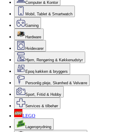
Computer & Kontor
Mobil, Tablet & Smartwatch
Gaming
Hardware
Hvidevarer
Hjem, Rengøring & Køkkenudstyr
Epoq køkken & bryggers
Personlig pleje, Skønhed & Velvære
Sport, Fritid & Hobby
Services & tilbehør
LEGO
Lageroprydning