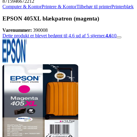
8715946672212
Computer & Kontor
Printere & Kontor
Tilbehør til printer
Printerblæk
EPSON 405XL blækpatron (magenta)
Varenummer:
390008
Dette produkt er blevet bedømt til 4.6 ud af 5 stjerner.
4.6
10