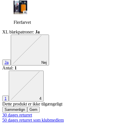
Flerfarvet
XL blækpatroner
:
Ja
Den præcise kombination mangler
Ja
Nej
Antal
:
1
Den præcise kombination mangler
1
4
Dette produkt er ikke tilgængeligt
Sammenlign
Gem
30 dages returret
50 dages returret som klubmedlem