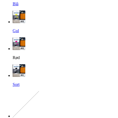
Blå
Gul
Rød
Sort
Den præcise kombination ma