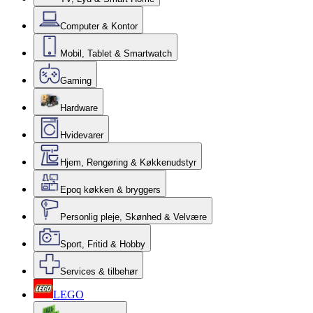
Computer & Kontor
Mobil, Tablet & Smartwatch
Gaming
Hardware
Hvidevarer
Hjem, Rengøring & Køkkenudstyr
Epoq køkken & bryggers
Personlig pleje, Skønhed & Velvære
Sport, Fritid & Hobby
Services & tilbehør
LEGO