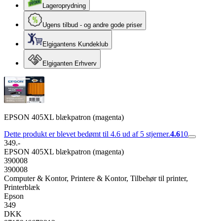
Lageroprydning
Ugens tilbud - og andre gode priser
Elgigantens Kundeklub
Elgiganten Erhverv
EPSON 405XL blækpatron (magenta)
Dette produkt er blevet bedømt til 4.6 ud af 5 stjerner.
4.6
10
349.-
EPSON 405XL blækpatron (magenta)
390008
390008
Computer & Kontor, Printere & Kontor, Tilbehør til printer,
Printerblæk
Epson
349
DKK