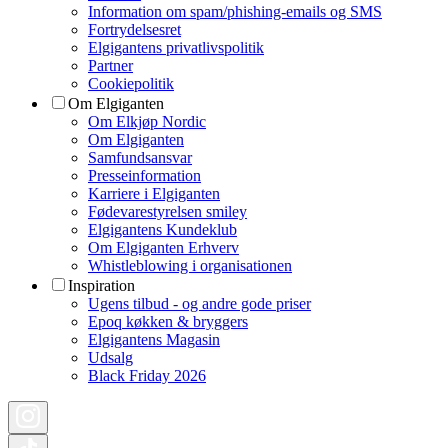
Information om spam/phishing-emails og SMS
Fortrydelsesret
Elgigantens privatlivspolitik
Partner
Cookiepolitik
Om Elgiganten
Om Elkjøp Nordic
Om Elgiganten
Samfundsansvar
Presseinformation
Karriere i Elgiganten
Fødevarestyrelsen smiley
Elgigantens Kundeklub
Om Elgiganten Erhverv
Whistleblowing i organisationen
Inspiration
Ugens tilbud - og andre gode priser
Epoq køkken & bryggers
Elgigantens Magasin
Udsalg
Black Friday 2026