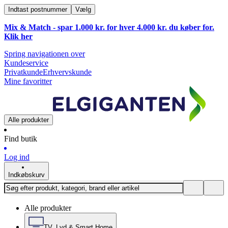
Indtast postnummer
Vælg
Mix & Match - spar 1.000 kr. for hver 4.000 kr. du køber for.
Klik
her
Spring navigationen over
Kundeservice
Privatkunde
Erhvervskunde
Mine favoritter
Alle produkter
Find butik
Log ind
Indkøbskurv
Alle produkter
TV, Lyd & Smart Home