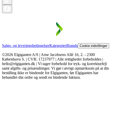
Salgs- og leveringsbetingelser
Kategorier
Brands
Cookie indstillinger
©2026 Elgiganten A/S | Arne Jacobsens Allé 16, 2. - 2300
København S. | CVR: 17237977 | Alle rettigheder forbeholdes |
hello@elgiganten.dk | Vi tager forbehold for tryk- og korrekturfejl
samt afgifts- og prisændringer. Vi gør i øvrigt opmærksom på at din
bestilling ikke er bindende for Elgiganten, før Elgiganten har
behandlet din ordre og sendt en bindende faktura.