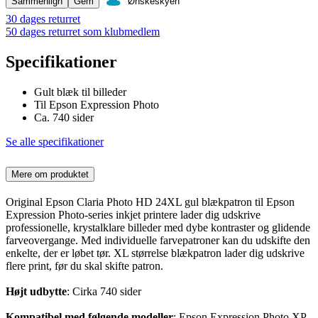
Sammenlign
Gem
Ønskeskyen
30 dages returret
50 dages returret som klubmedlem
Specifikationer
Gult blæk til billeder
Til Epson Expression Photo
Ca. 740 sider
Se alle specifikationer
Mere om produktet
Original Epson Claria Photo HD 24XL gul blækpatron til Epson
Expression Photo-series inkjet printere lader dig udskrive
professionelle, krystalklare billeder med dybe kontraster og glidende
farveovergange. Med individuelle farvepatroner kan du udskifte den
enkelte, der er løbet tør. XL størrelse blækpatron lader dig udskrive
flere print, før du skal skifte patron.
Højt udbytte
: Cirka 740 sider
Kompatibel med følgende modeller
: Epson Expression Photo XP-