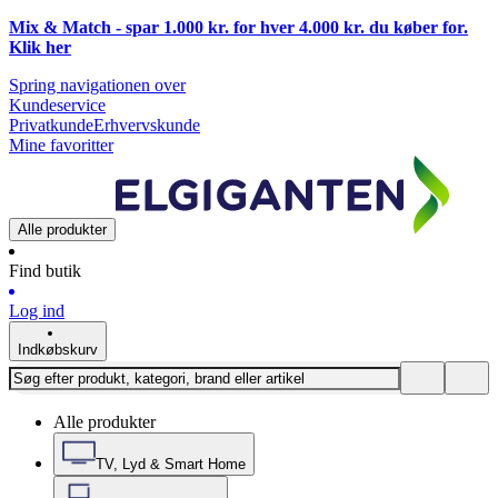
Mix & Match - spar 1.000 kr. for hver 4.000 kr. du køber for.
Klik
her
Spring navigationen over
Kundeservice
Privatkunde
Erhvervskunde
Mine favoritter
Alle produkter
Find butik
Log ind
Indkøbskurv
Alle produkter
TV, Lyd & Smart Home