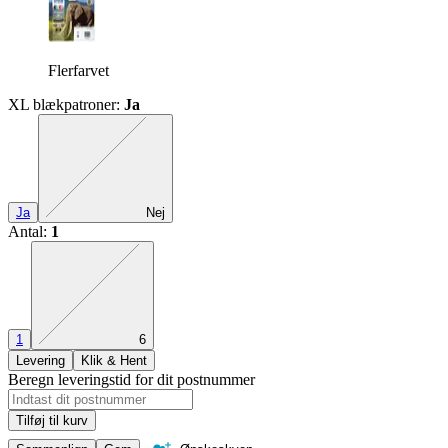
Flerfarvet
XL blækpatroner
:
Ja
Den præcise kombination mangler
Ja
Nej
Antal
:
1
Den præcise kombination mangler
1
6
Levering
Klik & Hent
Beregn leveringstid for dit postnummer
Tilføj til kurv