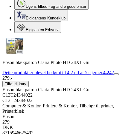
Ugens tilbud - og andre gode priser
Elgigantens Kundeklub
Elgiganten Erhverv
Epson blækpatron Claria Photo HD 24XL Gul
Dette produkt er blevet bedømt til 4.2 ud af 5 stjerner.
4.2
42
279.-
Tilføj til kurv
Epson blækpatron Claria Photo HD 24XL Gul
C13T24344022
C13T24344022
Computer & Kontor, Printere & Kontor, Tilbehør til printer,
Printerblæk
Epson
279
DKK
8715946625492