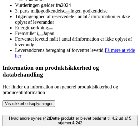
Vurderingen gælder fra
2024
3. parts miljøgodkendelse
Ingen godkendelse
Tilgængelighed af reservedele i antal år
Information er ikke
oplyst af leverandør
Energimærkning
Fremstillet i
Japan
Forventet levetid målt i antal år
Information er ikke oplyst af
leverandør
Leverandørens beregning af forventet levetid,
Få mere at vide
her
Information om produktsikkerhed og
databehandling
Her finder du information om generel produktsikkerhed og
producentinformation
Vis sikkerhedsoplysninger
Hvad andre synes (42)
Dette produkt er blevet bedømt til 4.2 ud af 5
stjerner.
4.2
42