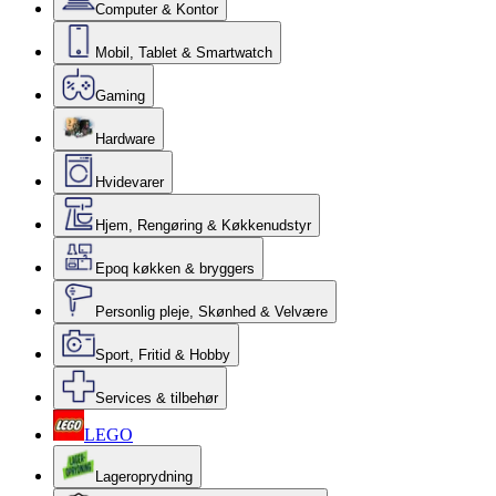
Computer & Kontor
Mobil, Tablet & Smartwatch
Gaming
Hardware
Hvidevarer
Hjem, Rengøring & Køkkenudstyr
Epoq køkken & bryggers
Personlig pleje, Skønhed & Velvære
Sport, Fritid & Hobby
Services & tilbehør
LEGO
Lageroprydning