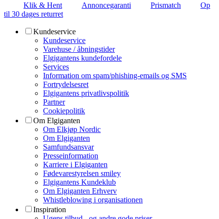
Klik & Hent
Annoncegaranti
Prismatch
Op
til 30 dages returret
Kundeservice
Kundeservice
Varehuse / åbningstider
Elgigantens kundefordele
Services
Information om spam/phishing-emails og SMS
Fortrydelsesret
Elgigantens privatlivspolitik
Partner
Cookiepolitik
Om Elgiganten
Om Elkjøp Nordic
Om Elgiganten
Samfundsansvar
Presseinformation
Karriere i Elgiganten
Fødevarestyrelsen smiley
Elgigantens Kundeklub
Om Elgiganten Erhverv
Whistleblowing i organisationen
Inspiration
Ugens tilbud - og andre gode priser