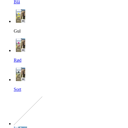
Blå
Gul
Rød
Sort
Den præcise kombination ma