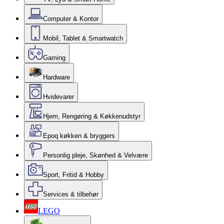
Computer & Kontor
Mobil, Tablet & Smartwatch
Gaming
Hardware
Hvidevarer
Hjem, Rengøring & Køkkenudstyr
Epoq køkken & bryggers
Personlig pleje, Skønhed & Velvære
Sport, Fritid & Hobby
Services & tilbehør
LEGO