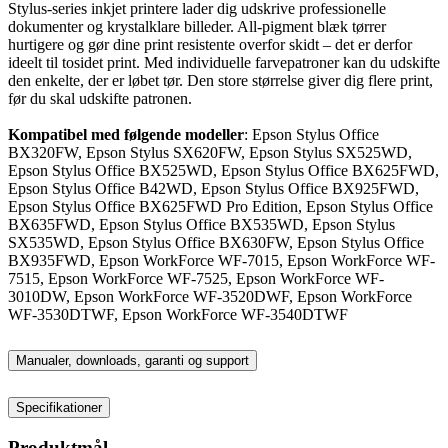
Stylus-series inkjet printere lader dig udskrive professionelle
dokumenter og krystalklare billeder. All-pigment blæk tørrer
hurtigere og gør dine print resistente overfor skidt – det er derfor
ideelt til tosidet print. Med individuelle farvepatroner kan du udskifte
den enkelte, der er løbet tør. Den store størrelse giver dig flere print,
før du skal udskifte patronen.
Kompatibel med følgende modeller
: Epson Stylus Office
BX320FW, Epson Stylus SX620FW, Epson Stylus SX525WD,
Epson Stylus Office BX525WD, Epson Stylus Office BX625FWD,
Epson Stylus Office B42WD, Epson Stylus Office BX925FWD,
Epson Stylus Office BX625FWD Pro Edition, Epson Stylus Office
BX635FWD, Epson Stylus Office BX535WD, Epson Stylus
SX535WD, Epson Stylus Office BX630FW, Epson Stylus Office
BX935FWD, Epson WorkForce WF-7015, Epson WorkForce WF-
7515, Epson WorkForce WF-7525, Epson WorkForce WF-
3010DW, Epson WorkForce WF-3520DWF, Epson WorkForce
WF-3530DTWF, Epson WorkForce WF-3540DTWF
Manualer, downloads, garanti og support
Specifikationer
Produktmål