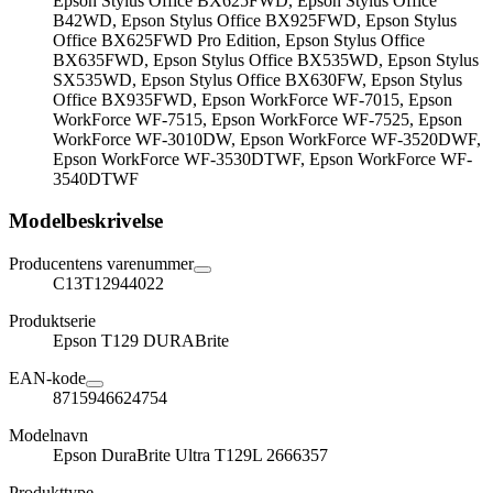
Epson Stylus Office BX625FWD, Epson Stylus Office
B42WD, Epson Stylus Office BX925FWD, Epson Stylus
Office BX625FWD Pro Edition, Epson Stylus Office
BX635FWD, Epson Stylus Office BX535WD, Epson Stylus
SX535WD, Epson Stylus Office BX630FW, Epson Stylus
Office BX935FWD, Epson WorkForce WF-7015, Epson
WorkForce WF-7515, Epson WorkForce WF-7525, Epson
WorkForce WF-3010DW, Epson WorkForce WF-3520DWF,
Epson WorkForce WF-3530DTWF, Epson WorkForce WF-
3540DTWF
Modelbeskrivelse
Producentens varenummer
C13T12944022
Produktserie
Epson T129 DURABrite
EAN-kode
8715946624754
Modelnavn
Epson DuraBrite Ultra T129L 2666357
Produkttype