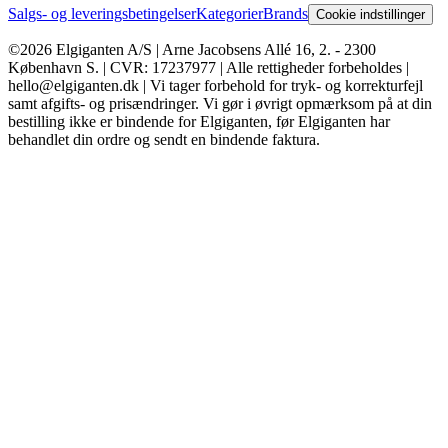
Salgs- og leveringsbetingelser
Kategorier
Brands
Cookie indstillinger
©2026 Elgiganten A/S | Arne Jacobsens Allé 16, 2. - 2300
København S. | CVR: 17237977 | Alle rettigheder forbeholdes |
hello@elgiganten.dk | Vi tager forbehold for tryk- og korrekturfejl
samt afgifts- og prisændringer. Vi gør i øvrigt opmærksom på at din
bestilling ikke er bindende for Elgiganten, før Elgiganten har
behandlet din ordre og sendt en bindende faktura.