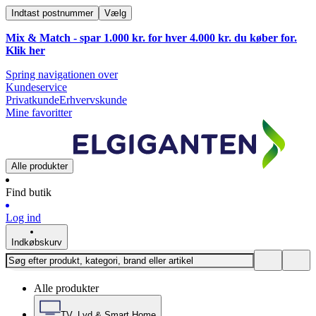
Indtast postnummer
Vælg
Mix & Match - spar 1.000 kr. for hver 4.000 kr. du køber for.
Klik
her
Spring navigationen over
Kundeservice
Privatkunde
Erhvervskunde
Mine favoritter
Alle produkter
Find butik
Log ind
Indkøbskurv
Alle produkter
TV, Lyd & Smart Home