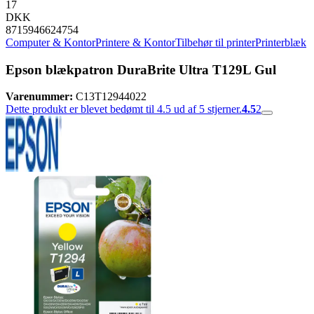
17
DKK
8715946624754
Computer & Kontor
Printere & Kontor
Tilbehør til printer
Printerblæk
Epson blækpatron DuraBrite Ultra T129L Gul
Varenummer:
C13T12944022
Dette produkt er blevet bedømt til 4.5 ud af 5 stjerner.
4.5
2