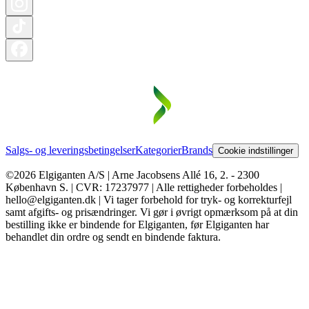
Salgs- og leveringsbetingelser
Kategorier
Brands
Cookie indstillinger
©2026 Elgiganten A/S | Arne Jacobsens Allé 16, 2. - 2300
København S. | CVR: 17237977 | Alle rettigheder forbeholdes |
hello@elgiganten.dk | Vi tager forbehold for tryk- og korrekturfejl
samt afgifts- og prisændringer. Vi gør i øvrigt opmærksom på at din
bestilling ikke er bindende for Elgiganten, før Elgiganten har
behandlet din ordre og sendt en bindende faktura.