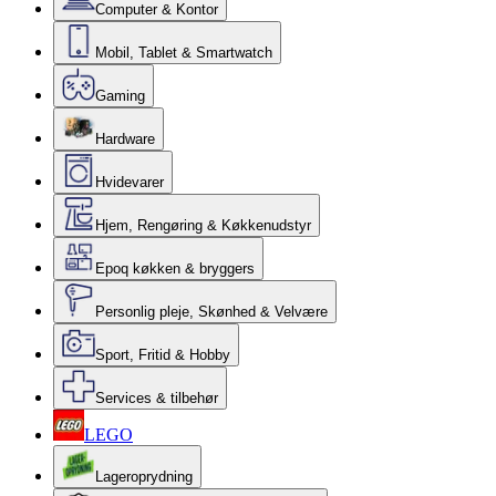
Computer & Kontor
Mobil, Tablet & Smartwatch
Gaming
Hardware
Hvidevarer
Hjem, Rengøring & Køkkenudstyr
Epoq køkken & bryggers
Personlig pleje, Skønhed & Velvære
Sport, Fritid & Hobby
Services & tilbehør
LEGO
Lageroprydning