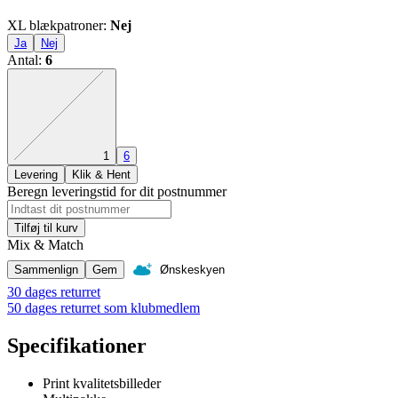
XL blækpatroner
:
Nej
Ja
Nej
Antal
:
6
Den præcise kombination mangler
1
6
Levering
Klik & Hent
Beregn leveringstid for dit postnummer
Tilføj til kurv
Mix & Match
Sammenlign
Gem
Ønskeskyen
30 dages returret
50 dages returret som klubmedlem
Specifikationer
Print kvalitetsbilleder