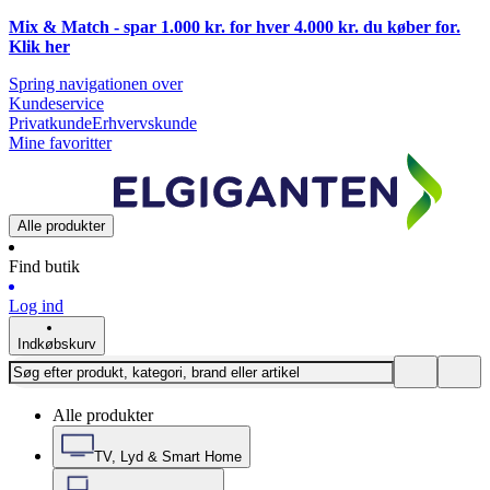
Mix & Match - spar 1.000 kr. for hver 4.000 kr. du køber for.
Klik
her
Spring navigationen over
Kundeservice
Privatkunde
Erhvervskunde
Mine favoritter
Alle produkter
Find butik
Log ind
Indkøbskurv
Alle produkter
TV, Lyd & Smart Home