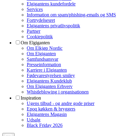
Elgigantens kundefordele
Services
Information om spam/phishing-emails og SMS
Fortrydelsesret
Elgigantens privatlivspolitik
Partner
Cookiepolitik
Om Elgiganten
Om Elkjøp Nordic
Om Elgiganten
Samfundsansvar
Presseinformation
Karriere i Elgiganten
Fødevarestyrelsen smiley
Elgigantens Kundeklub
Om Elgiganten Erhverv
Whistleblowing i organisationen
Inspiration
Ugens tilbud - og andre gode priser
Epoq køkken & bryggers
Elgigantens Magasin
Udsalg
Black Friday 2026