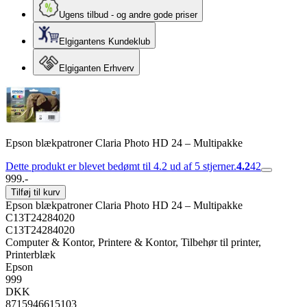
Ugens tilbud - og andre gode priser
Elgigantens Kundeklub
Elgiganten Erhverv
Epson blækpatroner Claria Photo HD 24 – Multipakke
Dette produkt er blevet bedømt til 4.2 ud af 5 stjerner.
4.2
42
999.-
Tilføj til kurv
Epson blækpatroner Claria Photo HD 24 – Multipakke
C13T24284020
C13T24284020
Computer & Kontor, Printere & Kontor, Tilbehør til printer,
Printerblæk
Epson
999
DKK
8715946615103