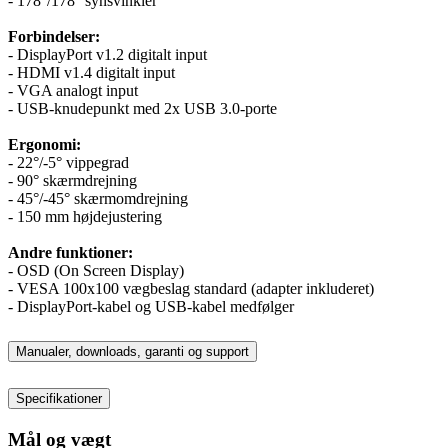
- 178°/178° synsvinkler
Forbindelser:
- DisplayPort v1.2 digitalt input
- HDMI v1.4 digitalt input
- VGA analogt input
- USB-knudepunkt med 2x USB 3.0-porte
Ergonomi:
- 22°/-5° vippegrad
- 90° skærmdrejning
- 45°/-45° skærmomdrejning
- 150 mm højdejustering
Andre funktioner:
- OSD (On Screen Display)
- VESA 100x100 vægbeslag standard (adapter inkluderet)
- DisplayPort-kabel og USB-kabel medfølger
Manualer, downloads, garanti og support
Specifikationer
Mål og vægt