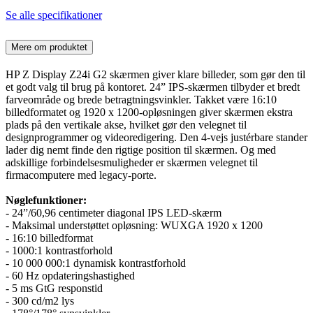
Se alle specifikationer
Mere om produktet
HP Z Display Z24i G2 skærmen giver klare billeder, som gør den til
et godt valg til brug på kontoret. 24” IPS-skærmen tilbyder et bredt
farveområde og brede betragtningsvinkler. Takket være 16:10
billedformatet og 1920 x 1200-opløsningen giver skærmen ekstra
plads på den vertikale akse, hvilket gør den velegnet til
designprogrammer og videoredigering. Den 4-vejs justérbare stander
lader dig nemt finde den rigtige position til skærmen. Og med
adskillige forbindelsesmuligheder er skærmen velegnet til
firmacomputere med legacy-porte.
Nøglefunktioner:
- 24”/60,96 centimeter diagonal IPS LED-skærm
- Maksimal understøttet opløsning: WUXGA 1920 x 1200
- 16:10 billedformat
- 1000:1 kontrastforhold
- 10 000 000:1 dynamisk kontrastforhold
- 60 Hz opdateringshastighed
- 5 ms GtG responstid
- 300 cd/m2 lys