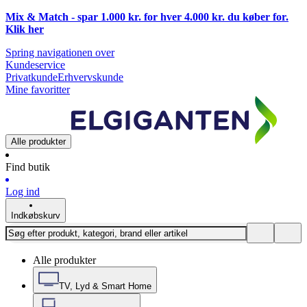
Mix & Match - spar 1.000 kr. for hver 4.000 kr. du køber for.
Klik
her
Spring navigationen over
Kundeservice
Privatkunde
Erhvervskunde
Mine favoritter
Alle produkter
Find butik
Log ind
Indkøbskurv
Alle produkter
TV, Lyd & Smart Home