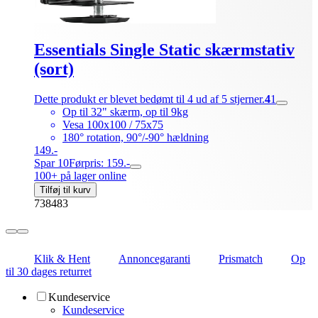
Essentials Single Static skærmstativ
(sort)
Dette produkt er blevet bedømt til 4 ud af 5 stjerner.
4
1
Op til 32" skærm, op til 9kg
Vesa 100x100 / 75x75
180° rotation, 90°/-90° hældning
149.-
Spar 10
Førpris: 159.-
100+ på lager online
Tilføj til kurv
738483
Klik & Hent
Annoncegaranti
Prismatch
Op
til 30 dages returret
Kundeservice
Kundeservice