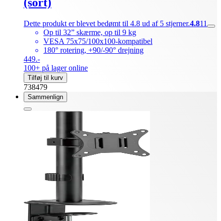
(sort)
Dette produkt er blevet bedømt til 4.8 ud af 5 stjerner.
4.8
11
Op til 32” skærme, op til 9 kg
VESA 75x75/100x100-kompatibel
180° rotering, +90/-90° drejning
449.-
100+ på lager online
Tilføj til kurv
738479
Sammenlign