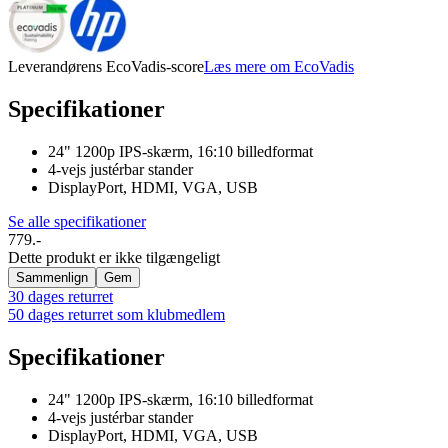
Leverandørens EcoVadis-score
Læs mere om EcoVadis
Specifikationer
24" 1200p IPS-skærm, 16:10 billedformat
4-vejs justérbar stander
DisplayPort, HDMI, VGA, USB
Se alle specifikationer
779.-
Dette produkt er ikke tilgængeligt
Sammenlign
Gem
30 dages returret
50 dages returret som klubmedlem
Specifikationer
24" 1200p IPS-skærm, 16:10 billedformat
4-vejs justérbar stander
DisplayPort, HDMI, VGA, USB