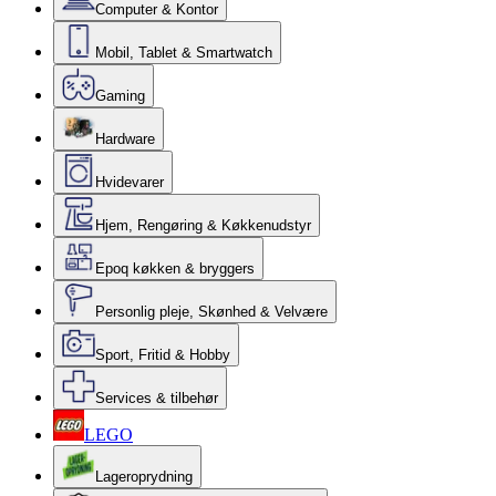
Computer & Kontor
Mobil, Tablet & Smartwatch
Gaming
Hardware
Hvidevarer
Hjem, Rengøring & Køkkenudstyr
Epoq køkken & bryggers
Personlig pleje, Skønhed & Velvære
Sport, Fritid & Hobby
Services & tilbehør
LEGO
Lageroprydning