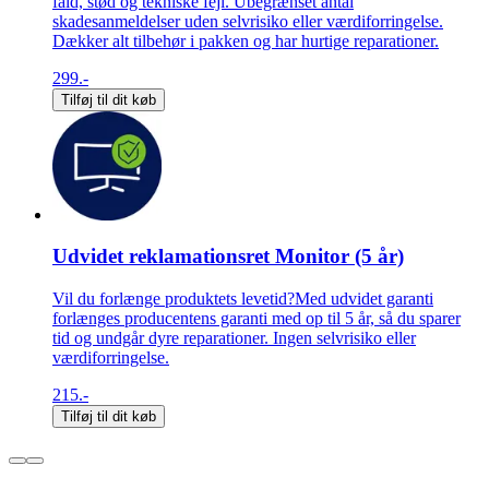
fald, stød og tekniske fejl. Ubegrænset antal
skadesanmeldelser uden selvrisiko eller værdiforringelse.
Dækker alt tilbehør i pakken og har hurtige reparationer.
299.-
Tilføj til dit køb
Udvidet reklamationsret Monitor (5 år)
Vil du forlænge produktets levetid?Med udvidet garanti
forlænges producentens garanti med op til 5 år, så du sparer
tid og undgår dyre reparationer. Ingen selvrisiko eller
værdiforringelse.
215.-
Tilføj til dit køb