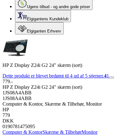
Ugens tilbud - og andre gode priser
Elgigantens Kundeklub
Elgiganten Erhverv
HP Z Display Z24i G2 24" skærm (sort)
Dette produkt er blevet bedømt til 4 ud af 5 stjerner.
4
1
779.-
HP Z Display Z24i G2 24" skærm (sort)
1JS08A4ABB
1JS08A4ABB
Computer & Kontor, Skærme & Tilbehør, Monitor
HP
779
DKK
0190781475095
Computer & Kontor
Skærme & Tilbehør
Monitor