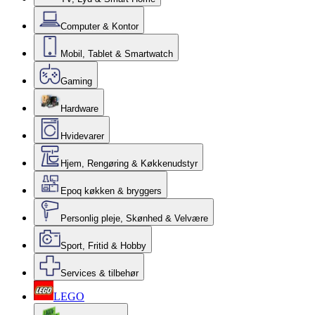
Computer & Kontor
Mobil, Tablet & Smartwatch
Gaming
Hardware
Hvidevarer
Hjem, Rengøring & Køkkenudstyr
Epoq køkken & bryggers
Personlig pleje, Skønhed & Velvære
Sport, Fritid & Hobby
Services & tilbehør
LEGO