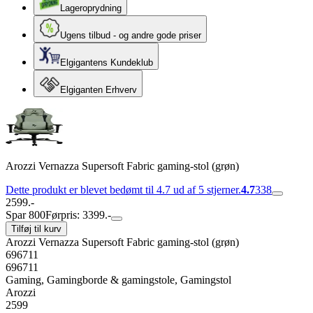
Lageroprydning
Ugens tilbud - og andre gode priser
Elgigantens Kundeklub
Elgiganten Erhverv
Arozzi Vernazza Supersoft Fabric gaming-stol (grøn)
Dette produkt er blevet bedømt til 4.7 ud af 5 stjerner.
4.7
338
2599.-
Spar 800
Førpris: 3399.-
Tilføj til kurv
Arozzi Vernazza Supersoft Fabric gaming-stol (grøn)
696711
696711
Gaming, Gamingborde & gamingstole, Gamingstol
Arozzi
2599