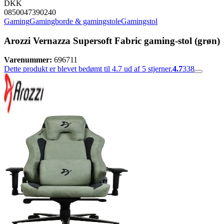
DKK
0850047390240
Gaming
Gamingborde & gamingstole
Gamingstol
Arozzi Vernazza Supersoft Fabric gaming-stol (grøn)
Varenummer:
696711
Dette produkt er blevet bedømt til 4.7 ud af 5 stjerner.
4.7
338