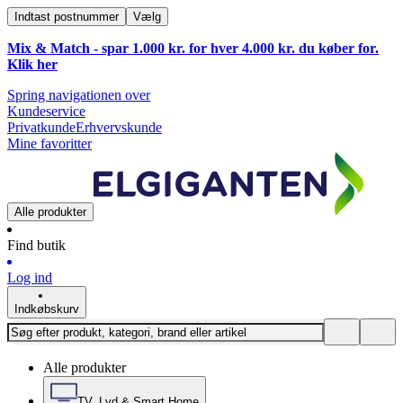
Indtast postnummer
Vælg
Mix & Match - spar 1.000 kr. for hver 4.000 kr. du køber for.
Klik
her
Spring navigationen over
Kundeservice
Privatkunde
Erhvervskunde
Mine favoritter
Alle produkter
Find butik
Log ind
Indkøbskurv
Alle produkter
TV, Lyd & Smart Home