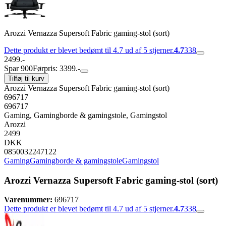
Arozzi Vernazza Supersoft Fabric gaming-stol (sort)
Dette produkt er blevet bedømt til 4.7 ud af 5 stjerner.
4.7
338
2499.-
Spar 900
Førpris: 3399.-
Tilføj til kurv
Arozzi Vernazza Supersoft Fabric gaming-stol (sort)
696717
696717
Gaming, Gamingborde & gamingstole, Gamingstol
Arozzi
2499
DKK
0850032247122
Gaming
Gamingborde & gamingstole
Gamingstol
Arozzi Vernazza Supersoft Fabric gaming-stol (sort)
Varenummer:
696717
Dette produkt er blevet bedømt til 4.7 ud af 5 stjerner.
4.7
338