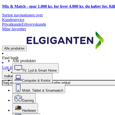
Mix & Match - spar 1.000 kr. for hver 4.000 kr. du køber for. Kl
Spring navigationen over
Kundeservice
Privatkunde
Erhvervskunde
Mine favoritter
Alle produkter
Find butik
Alle produkter
Log ind
TV, Lyd & Smart Home
Indkøbskurv
Computer & Kontor
Mobil, Tablet & Smartwatch
Gaming
Hardware