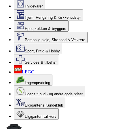
Hvidevarer
Hjem, Rengøring & Køkkenudstyr
Epoq køkken & bryggers
Personlig pleje, Skønhed & Velvære
Sport, Fritid & Hobby
Services & tilbehør
LEGO
Lageroprydning
Ugens tilbud - og andre gode priser
Elgigantens Kundeklub
Elgiganten Erhverv