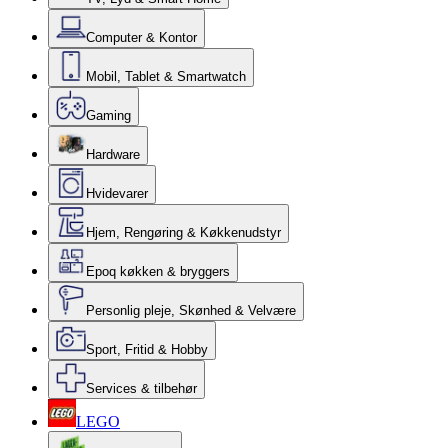
Computer & Kontor
Mobil, Tablet & Smartwatch
Gaming
Hardware
Hvidevarer
Hjem, Rengøring & Køkkenudstyr
Epoq køkken & bryggers
Personlig pleje, Skønhed & Velvære
Sport, Fritid & Hobby
Services & tilbehør
LEGO