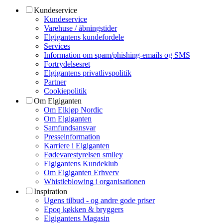
Kundeservice
Kundeservice
Varehuse / åbningstider
Elgigantens kundefordele
Services
Information om spam/phishing-emails og SMS
Fortrydelsesret
Elgigantens privatlivspolitik
Partner
Cookiepolitik
Om Elgiganten
Om Elkjøp Nordic
Om Elgiganten
Samfundsansvar
Presseinformation
Karriere i Elgiganten
Fødevarestyrelsen smiley
Elgigantens Kundeklub
Om Elgiganten Erhverv
Whistleblowing i organisationen
Inspiration
Ugens tilbud - og andre gode priser
Epoq køkken & bryggers
Elgigantens Magasin