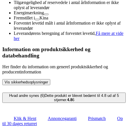
Tilgængelighed af reservedele i antal år
Information er ikke
oplyst af leverandør
Energimærkning
Fremstillet i
Kina
Forventet levetid målt i antal år
Information er ikke oplyst af
leverandør
Leverandørens beregning af forventet levetid,
Få mere at vide
her
Information om produktsikkerhed og
databehandling
Her finder du information om generel produktsikkerhed og
producentinformation
Vis sikkerhedsoplysninger
Hvad andre synes (6)
Dette produkt er blevet bedømt til 4.8 ud af 5
stjerner.
4.8
6
Klik & Hent
Annoncegaranti
Prismatch
Op
til 30 dages returret