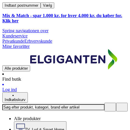
Indtast postnummer
Vælg
Mix & Match - spar 1.000 kr. for hver 4.000 kr. du køber for.
Klik
her
Spring navigationen over
Kundeservice
Privatkunde
Erhvervskunde
Mine favoritter
Alle produkter
Find butik
Log ind
Indkøbskurv
Alle produkter
TV, Lyd & Smart Home