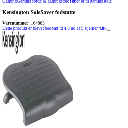
Gaming
Gamingborde & gamingstole
Tilbehør til gamingstole
Kensington SoleSaver fodstøtte
Varenummer:
164883
Dette produkt er blevet bedømt til 4.8 ud af 5 stjerner.
4.8
6