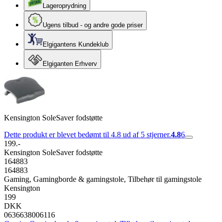
Lageroprydning
Ugens tilbud - og andre gode priser
Elgigantens Kundeklub
Elgiganten Erhverv
Kensington SoleSaver fodstøtte
Dette produkt er blevet bedømt til 4.8 ud af 5 stjerner.
4.8
6
199.-
Kensington SoleSaver fodstøtte
164883
164883
Gaming, Gamingborde & gamingstole, Tilbehør til gamingstole
Kensington
199
DKK
0636638006116