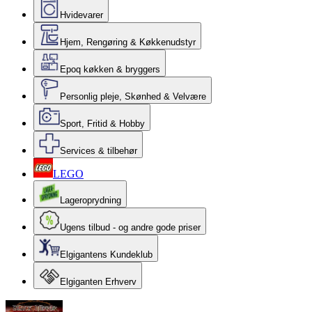
Hvidevarer
Hjem, Rengøring & Køkkenudstyr
Epoq køkken & bryggers
Personlig pleje, Skønhed & Velvære
Sport, Fritid & Hobby
Services & tilbehør
LEGO
Lageroprydning
Ugens tilbud - og andre gode priser
Elgigantens Kundeklub
Elgiganten Erhverv