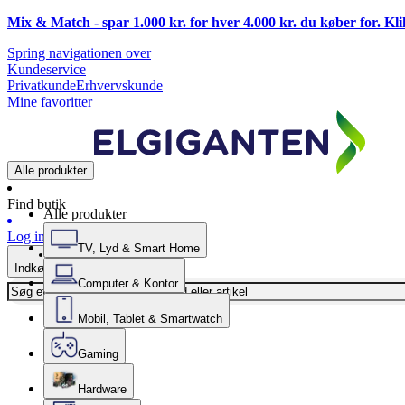
Mix & Match - spar 1.000 kr. for hver 4.000 kr. du køber for. Kl
Spring navigationen over
Kundeservice
Privatkunde
Erhvervskunde
Mine favoritter
Alle produkter
Find butik
Alle produkter
Log ind
TV, Lyd & Smart Home
Indkøbskurv
Computer & Kontor
Mobil, Tablet & Smartwatch
Gaming
Hardware