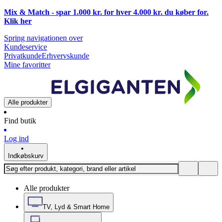
Mix & Match - spar 1.000 kr. for hver 4.000 kr. du køber for.
Klik
her
Spring navigationen over
Kundeservice
Privatkunde
Erhvervskunde
Mine favoritter
Alle produkter
Find butik
Log ind
Indkøbskurv
Alle produkter
TV, Lyd & Smart Home