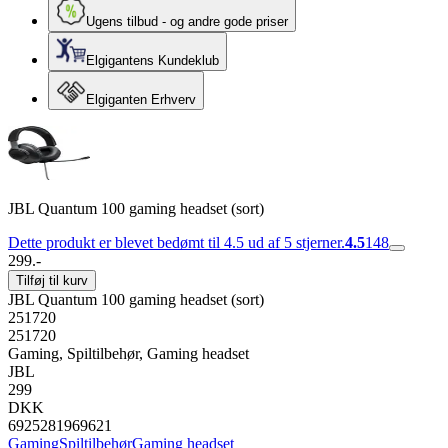
Ugens tilbud - og andre gode priser
Elgigantens Kundeklub
Elgiganten Erhverv
JBL Quantum 100 gaming headset (sort)
Dette produkt er blevet bedømt til 4.5 ud af 5 stjerner.
4.5
148
299.-
Tilføj til kurv
JBL Quantum 100 gaming headset (sort)
251720
251720
Gaming, Spiltilbehør, Gaming headset
JBL
299
DKK
6925281969621
Gaming
Spiltilbehør
Gaming headset