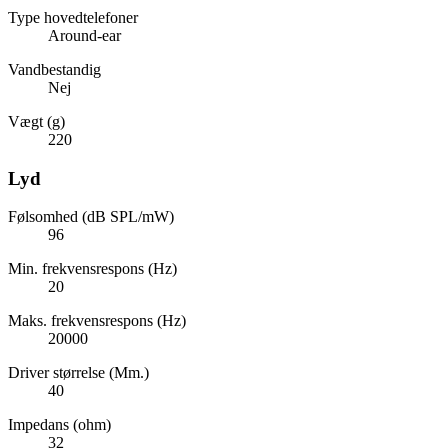
Type hovedtelefoner
Around-ear
Vandbestandig
Nej
Vægt (g)
220
Lyd
Følsomhed (dB SPL/mW)
96
Min. frekvensrespons (Hz)
20
Maks. frekvensrespons (Hz)
20000
Driver størrelse (Mm.)
40
Impedans (ohm)
32