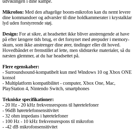
udviklingen i dine kampe.
Mikrofon:
Med den aftagelige boom-mikrofon kan du nemt levere
dine kommandoer og advarsler til dine holdkammerater i krystalklar
lyd uden forstyrrende støj.
Design:
For at sikre, at headsettet ikke bliver anstrengende at have
på efter længere tids brug, er det forsynet med ørepuder i memory-
skum, som ikke anstrenger dine ører, tindinger eller dit hoved.
Hovedbåndet er fremstillet af lette, men slidstærke materialer, så du
næsten glemmer, at du har headsettet på.
Flere egenskaber:
- Surroundsound-kompatibelt kun med Windows 10 og Xbox ONE
konsol
- Multiplatform kompatibilitet - computer, Xbox One, Mac,
PlayStation 4, Nintendo Switch, smartphones
Tekniske specifikationer:
- 20 Hz - 20 kHz frekvensrespons til høretelefoner
- 96dB høretelefonsensitivitet
- 32 ohm impedans i høretelefoner
- 100 Hz - 10 kHz frekvensrespons til mikrofon
- -42 dB mikrofonsensitivitet