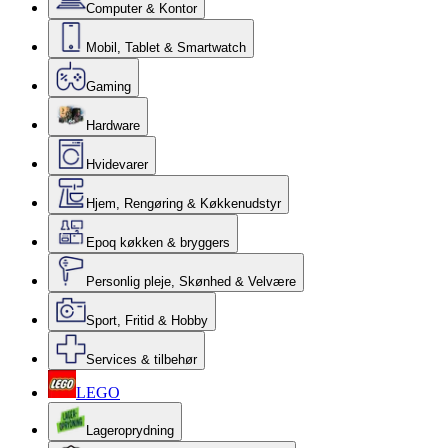
Computer & Kontor
Mobil, Tablet & Smartwatch
Gaming
Hardware
Hvidevarer
Hjem, Rengøring & Køkkenudstyr
Epoq køkken & bryggers
Personlig pleje, Skønhed & Velvære
Sport, Fritid & Hobby
Services & tilbehør
LEGO
Lageroprydning