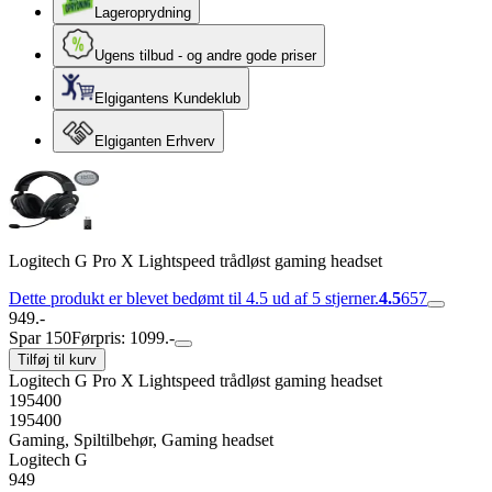
Lageroprydning
Ugens tilbud - og andre gode priser
Elgigantens Kundeklub
Elgiganten Erhverv
Logitech G Pro X Lightspeed trådløst gaming headset
Dette produkt er blevet bedømt til 4.5 ud af 5 stjerner.
4.5
657
949.-
Spar 150
Førpris: 1099.-
Tilføj til kurv
Logitech G Pro X Lightspeed trådløst gaming headset
195400
195400
Gaming, Spiltilbehør, Gaming headset
Logitech G
949