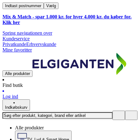
Indtast postnummer
Vælg
Mix & Match - spar 1.000 kr. for hver 4.000 kr. du køber for.
Klik
her
Spring navigationen over
Kundeservice
Privatkunde
Erhvervskunde
Mine favoritter
Alle produkter
Find butik
Log ind
Indkøbskurv
Alle produkter
TV, Lyd & Smart Home