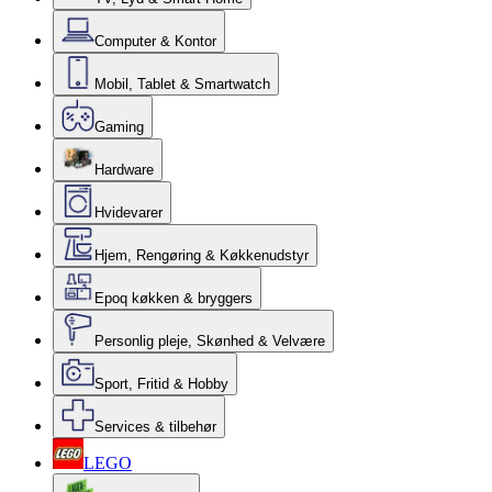
Computer & Kontor
Mobil, Tablet & Smartwatch
Gaming
Hardware
Hvidevarer
Hjem, Rengøring & Køkkenudstyr
Epoq køkken & bryggers
Personlig pleje, Skønhed & Velvære
Sport, Fritid & Hobby
Services & tilbehør
LEGO