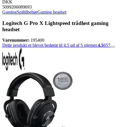
DKK
5099206089693
Gaming
Spiltilbehør
Gaming headset
Logitech G Pro X Lightspeed trådløst gaming
headset
Varenummer:
195400
Dette produkt er blevet bedømt til 4.5 ud af 5 stjerner.
4.5
657