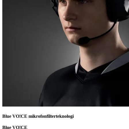
Blue VO!CE mikrofonfilterteknologi
Blue VO!CE