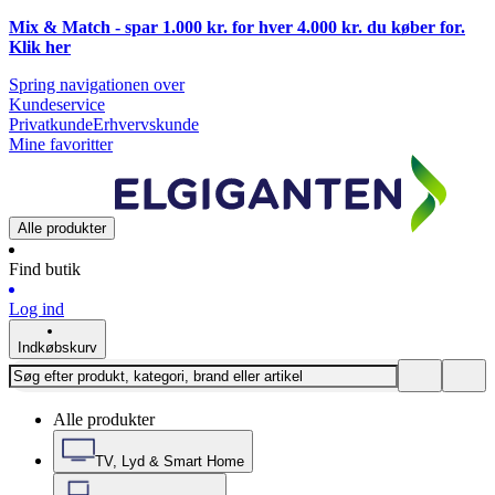
Mix & Match - spar 1.000 kr. for hver 4.000 kr. du køber for.
Klik
her
Spring navigationen over
Kundeservice
Privatkunde
Erhvervskunde
Mine favoritter
Alle produkter
Find butik
Log ind
Indkøbskurv
Alle produkter
TV, Lyd & Smart Home