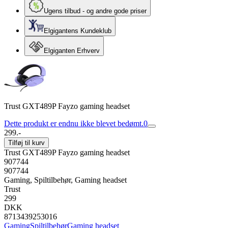
Ugens tilbud - og andre gode priser
Elgigantens Kundeklub
Elgiganten Erhverv
Trust GXT489P Fayzo gaming headset
Dette produkt er endnu ikke blevet bedømt.
0
299.-
Tilføj til kurv
Trust GXT489P Fayzo gaming headset
907744
907744
Gaming, Spiltilbehør, Gaming headset
Trust
299
DKK
8713439253016
Gaming
Spiltilbehør
Gaming headset