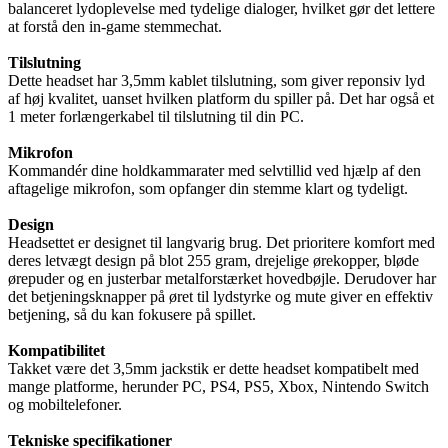
balanceret lydoplevelse med tydelige dialoger, hvilket gør det lettere
at forstå den in-game stemmechat.
Tilslutning
Dette headset har 3,5mm kablet tilslutning, som giver reponsiv lyd
af høj kvalitet, uanset hvilken platform du spiller på. Det har også et
1 meter forlængerkabel til tilslutning til din PC.
Mikrofon
Kommandér dine holdkammarater med selvtillid ved hjælp af den
aftagelige mikrofon, som opfanger din stemme klart og tydeligt.
Design
Headsettet er designet til langvarig brug. Det prioritere komfort med
deres letvægt design på blot 255 gram, drejelige ørekopper, bløde
ørepuder og en justerbar metalforstærket hovedbøjle. Derudover har
det betjeningsknapper på øret til lydstyrke og mute giver en effektiv
betjening, så du kan fokusere på spillet.
Kompatibilitet
Takket være det 3,5mm jackstik er dette headset kompatibelt med
mange platforme, herunder PC, PS4, PS5, Xbox, Nintendo Switch
og mobiltelefoner.
Tekniske specifikationer