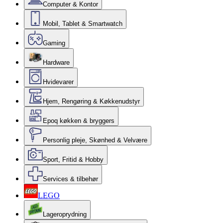
Computer & Kontor
Mobil, Tablet & Smartwatch
Gaming
Hardware
Hvidevarer
Hjem, Rengøring & Køkkenudstyr
Epoq køkken & bryggers
Personlig pleje, Skønhed & Velvære
Sport, Fritid & Hobby
Services & tilbehør
LEGO
Lageroprydning