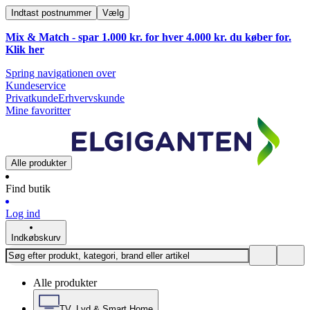
Indtast postnummer
Vælg
Mix & Match - spar 1.000 kr. for hver 4.000 kr. du køber for.
Klik
her
Spring navigationen over
Kundeservice
Privatkunde
Erhvervskunde
Mine favoritter
Alle produkter
Find butik
Log ind
Indkøbskurv
Alle produkter
TV, Lyd & Smart Home