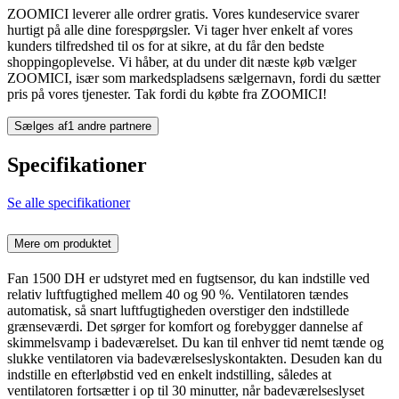
ZOOMICI leverer alle ordrer gratis. Vores kundeservice svarer
hurtigt på alle dine forespørgsler. Vi tager hver enkelt af vores
kunders tilfredshed til os for at sikre, at du får den bedste
shoppingoplevelse. Vi håber, at du under dit næste køb vælger
ZOOMICI, især som markedspladsens sælgernavn, fordi du sætter
pris på vores tjenester. Tak fordi du købte fra ZOOMICI!
Sælges af
1 andre partnere
Specifikationer
Se alle specifikationer
Mere om produktet
Fan 1500 DH er udstyret med en fugtsensor, du kan indstille ved
relativ luftfugtighed mellem 40 og 90 %. Ventilatoren tændes
automatisk, så snart luftfugtigheden overstiger den indstillede
grænseværdi. Det sørger for komfort og forebygger dannelse af
skimmelsvamp i badeværelset. Du kan til enhver tid nemt tænde og
slukke ventilatoren via badeværelseslyskontakten. Desuden kan du
indstille en efterløbstid ved en enkelt indstilling, således at
ventilatoren fortsætter i op til 30 minutter, når badeværelseslyset