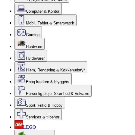
Computer & Kontor
Mobil, Tablet & Smartwatch
Gaming
Hardware
Hvidevarer
Hjem, Rengøring & Køkkenudstyr
Epoq køkken & bryggers
Personlig pleje, Skønhed & Velvære
Sport, Fritid & Hobby
Services & tilbehør
LEGO