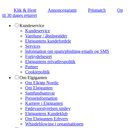
Klik & Hent
Annoncegaranti
Prismatch
Op
til 30 dages returret
Kundeservice
Kundeservice
Varehuse / åbningstider
Elgigantens kundefordele
Services
Information om spam/phishing-emails og SMS
Fortrydelsesret
Elgigantens privatlivspolitik
Partner
Cookiepolitik
Om Elgiganten
Om Elkjøp Nordic
Om Elgiganten
Samfundsansvar
Presseinformation
Karriere i Elgiganten
Fødevarestyrelsen smiley
Elgigantens Kundeklub
Om Elgiganten Erhverv
Whistleblowing i organisationen