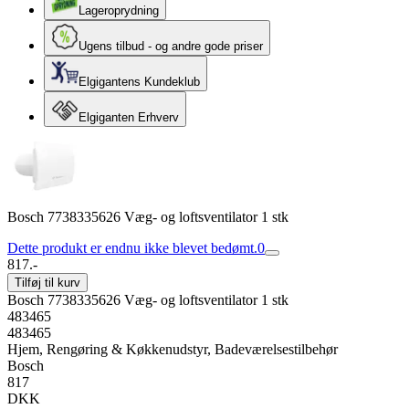
Lageroprydning
Ugens tilbud - og andre gode priser
Elgigantens Kundeklub
Elgiganten Erhverv
Bosch 7738335626 Væg- og loftsventilator 1 stk
Dette produkt er endnu ikke blevet bedømt.
0
817.-
Tilføj til kurv
Bosch 7738335626 Væg- og loftsventilator 1 stk
483465
483465
Hjem, Rengøring & Køkkenudstyr, Badeværelsestilbehør
Bosch
817
DKK