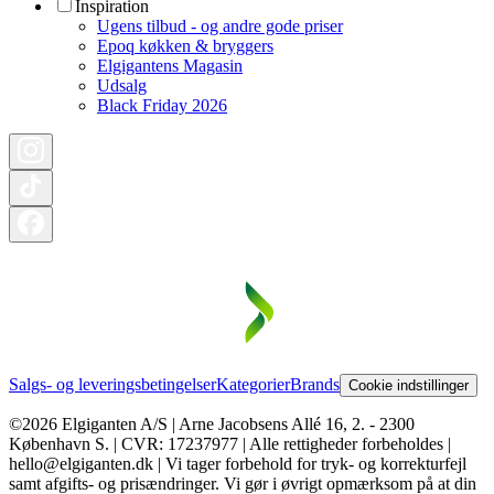
Inspiration
Ugens tilbud - og andre gode priser
Epoq køkken & bryggers
Elgigantens Magasin
Udsalg
Black Friday 2026
Salgs- og leveringsbetingelser
Kategorier
Brands
Cookie indstillinger
©2026 Elgiganten A/S | Arne Jacobsens Allé 16, 2. - 2300
København S. | CVR: 17237977 | Alle rettigheder forbeholdes |
hello@elgiganten.dk | Vi tager forbehold for tryk- og korrekturfejl
samt afgifts- og prisændringer. Vi gør i øvrigt opmærksom på at din