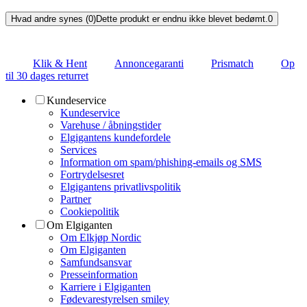
Hvad andre synes (0)
Dette produkt er endnu ikke blevet bedømt.
0
Klik & Hent
Annoncegaranti
Prismatch
Op
til 30 dages returret
Kundeservice
Kundeservice
Varehuse / åbningstider
Elgigantens kundefordele
Services
Information om spam/phishing-emails og SMS
Fortrydelsesret
Elgigantens privatlivspolitik
Partner
Cookiepolitik
Om Elgiganten
Om Elkjøp Nordic
Om Elgiganten
Samfundsansvar
Presseinformation
Karriere i Elgiganten
Fødevarestyrelsen smiley