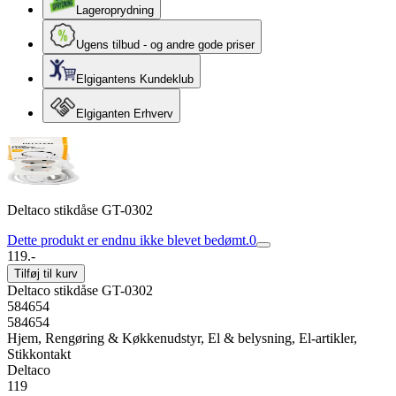
Lageroprydning
Ugens tilbud - og andre gode priser
Elgigantens Kundeklub
Elgiganten Erhverv
Deltaco stikdåse GT-0302
Dette produkt er endnu ikke blevet bedømt.
0
119.-
Tilføj til kurv
Deltaco stikdåse GT-0302
584654
584654
Hjem, Rengøring & Køkkenudstyr, El & belysning, El-artikler,
Stikkontakt
Deltaco
119