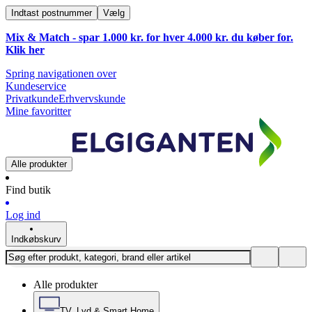
Indtast postnummer
Vælg
Mix & Match - spar 1.000 kr. for hver 4.000 kr. du køber for.
Klik
her
Spring navigationen over
Kundeservice
Privatkunde
Erhvervskunde
Mine favoritter
Alle produkter
Find butik
Log ind
Indkøbskurv
Alle produkter
TV, Lyd & Smart Home