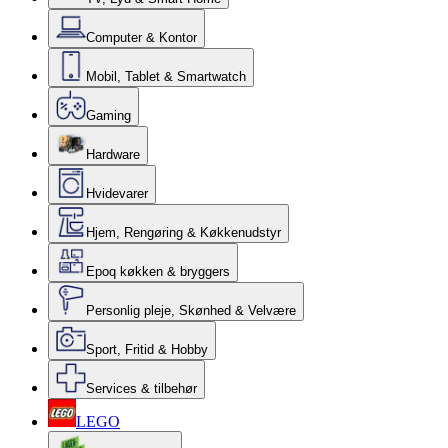
Computer & Kontor
Mobil, Tablet & Smartwatch
Gaming
Hardware
Hvidevarer
Hjem, Rengøring & Køkkenudstyr
Epoq køkken & bryggers
Personlig pleje, Skønhed & Velvære
Sport, Fritid & Hobby
Services & tilbehør
LEGO