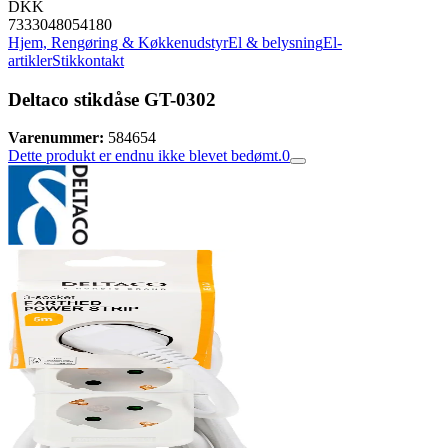
DKK
7333048054180
Hjem, Rengøring & Køkkenudstyr
El & belysning
El-
artikler
Stikkontakt
Deltaco stikdåse GT-0302
Varenummer:
584654
Dette produkt er endnu ikke blevet bedømt.
0