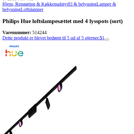
Hjem, Rengøring & Køkkenudstyr
El & belysning
Lamper &
belysning
Loftslamper
Philips Hue loftslampesættet med 4 lysspots (sort)
Varenummer:
514244
Dette produkt er blevet bedømt til 5 ud af 5 stjerner.
5
1