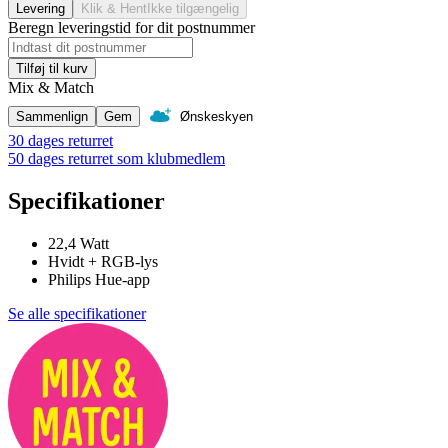
Levering
Klik & Hent
Ikke tilgængelig
Beregn leveringstid for dit postnummer
Tilføj til kurv
Mix & Match
Sammenlign
Gem
Ønskeskyen
30 dages returret
50 dages returret som klubmedlem
Specifikationer
22,4 Watt
Hvidt + RGB-lys
Philips Hue-app
Se alle specifikationer