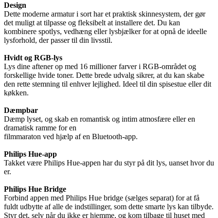
Design
Dette moderne armatur i sort har et praktisk skinnesystem, der gør
det muligt at tilpasse og fleksibelt at installere det. Du kan
kombinere spotlys, vedhæng eller lysbjælker for at opnå de ideelle
lysforhold, der passer til din livsstil.
Hvidt og RGB-lys
Lys dine aftener op med 16 millioner farver i RGB-området og
forskellige hvide toner. Dette brede udvalg sikrer, at du kan skabe
den rette stemning til enhver lejlighed. Ideel til din spisestue eller dit
køkken.
Dæmpbar
Dæmp lyset, og skab en romantisk og intim atmosfære eller en
dramatisk ramme for en
filmmaraton ved hjælp af en Bluetooth-app.
Philips Hue-app
Takket være Philips Hue-appen har du styr på dit lys, uanset hvor du
er.
Philips Hue Bridge
Forbind appen med Philips Hue bridge (sælges separat) for at få
fuldt udbytte af alle de indstillinger, som dette smarte lys kan tilbyde.
Styr det, selv når du ikke er hjemme, og kom tilbage til huset med