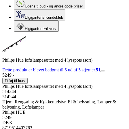
Ugens tilbud - og andre gode priser
Elgigantens Kundeklub
Elgiganten Erhverv
Philips Hue loftslampesættet med 4 lysspots (sort)
Dette produkt er blevet bedømt til 5 ud af 5 stjerner.
5
1
5249.-
Tilføj til kurv
Philips Hue loftslampesættet med 4 lysspots (sort)
514244
514244
Hjem, Rengøring & Køkkenudstyr, El & belysning, Lamper &
belysning, Loftslamper
Philips HUE
5249
DKK
8719514407763