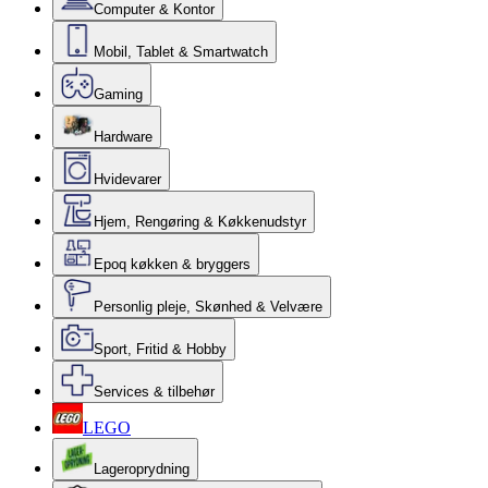
Computer & Kontor
Mobil, Tablet & Smartwatch
Gaming
Hardware
Hvidevarer
Hjem, Rengøring & Køkkenudstyr
Epoq køkken & bryggers
Personlig pleje, Skønhed & Velvære
Sport, Fritid & Hobby
Services & tilbehør
LEGO
Lageroprydning