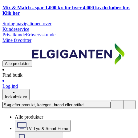
Mix & Match - spar 1.000 kr. for hver 4.000 kr. du køber for.
Klik
her
Spring navigationen over
Kundeservice
Privatkunde
Erhvervskunde
Mine favoritter
Alle produkter
Find butik
Log ind
Indkøbskurv
Alle produkter
TV, Lyd & Smart Home