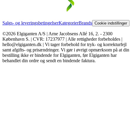
Salgs- og leveringsbetingelser
Kategorier
Brands
Cookie indstillinger
©2026 Elgiganten A/S | Arne Jacobsens Allé 16, 2. - 2300
København S. | CVR: 17237977 | Alle rettigheder forbeholdes |
hello@elgiganten.dk | Vi tager forbehold for tryk- og korrekturfejl
samt afgifts- og prisændringer. Vi gør i øvrigt opmærksom på at din
bestilling ikke er bindende for Elgiganten, før Elgiganten har
behandlet din ordre og sendt en bindende faktura.