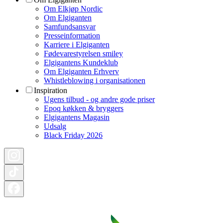
Om Elkjøp Nordic
Om Elgiganten
Samfundsansvar
Presseinformation
Karriere i Elgiganten
Fødevarestyrelsen smiley
Elgigantens Kundeklub
Om Elgiganten Erhverv
Whistleblowing i organisationen
Inspiration
Ugens tilbud - og andre gode priser
Epoq køkken & bryggers
Elgigantens Magasin
Udsalg
Black Friday 2026