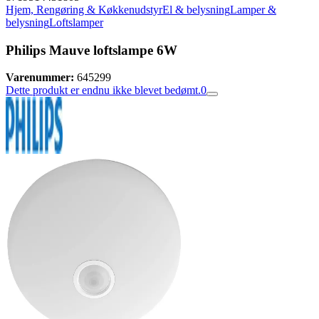
Hjem, Rengøring & Køkkenudstyr
El & belysning
Lamper &
belysning
Loftslamper
Philips Mauve loftslampe 6W
Varenummer:
645299
Dette produkt er endnu ikke blevet bedømt.
0