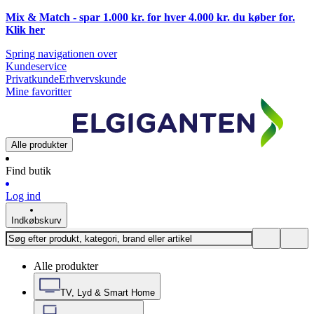
Mix & Match - spar 1.000 kr. for hver 4.000 kr. du køber for.
Klik
her
Spring navigationen over
Kundeservice
Privatkunde
Erhvervskunde
Mine favoritter
Alle produkter
Find butik
Log ind
Indkøbskurv
Alle produkter
TV, Lyd & Smart Home