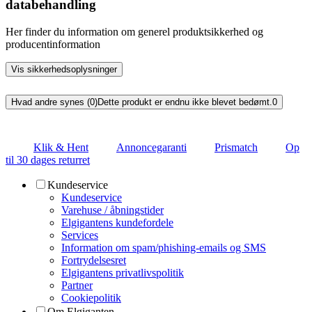
databehandling
Her finder du information om generel produktsikkerhed og
producentinformation
Vis sikkerhedsoplysninger
Hvad andre synes (0)
Dette produkt er endnu ikke blevet bedømt.
0
Klik & Hent
Annoncegaranti
Prismatch
Op
til 30 dages returret
Kundeservice
Kundeservice
Varehuse / åbningstider
Elgigantens kundefordele
Services
Information om spam/phishing-emails og SMS
Fortrydelsesret
Elgigantens privatlivspolitik
Partner
Cookiepolitik
Om Elgiganten