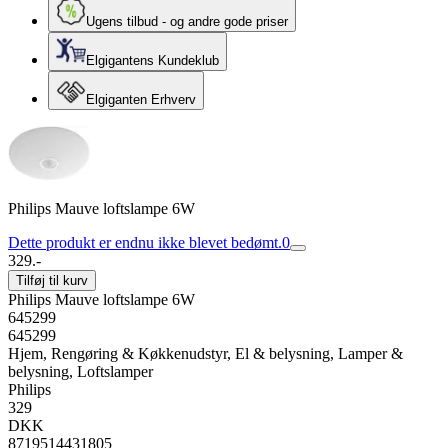
Ugens tilbud - og andre gode priser
Elgigantens Kundeklub
Elgiganten Erhverv
Philips Mauve loftslampe 6W
Dette produkt er endnu ikke blevet bedømt.
0
329.-
Tilføj til kurv
Philips Mauve loftslampe 6W
645299
645299
Hjem, Rengøring & Køkkenudstyr, El & belysning, Lamper &
belysning, Loftslamper
Philips
329
DKK
8719514431805