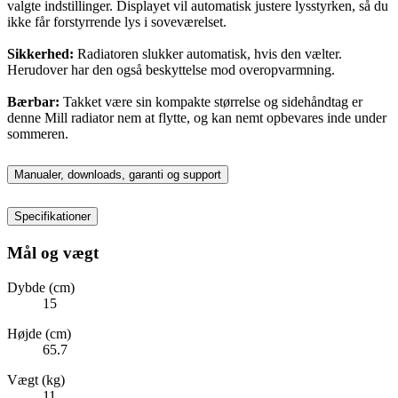
valgte indstillinger. Displayet vil automatisk justere lysstyrken, så du
ikke får forstyrrende lys i soveværelset.
Sikkerhed:
Radiatoren slukker automatisk, hvis den vælter.
Herudover har den også beskyttelse mod overopvarmning.
Bærbar:
Takket være sin kompakte størrelse og sidehåndtag er
denne Mill radiator nem at flytte, og kan nemt opbevares inde under
sommeren.
Manualer, downloads, garanti og support
Specifikationer
Mål og vægt
Dybde (cm)
15
Højde (cm)
65.7
Vægt (kg)
11