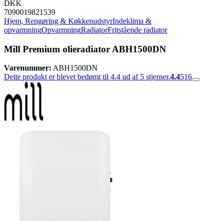
DKK
7090019821539
Hjem, Rengøring & Køkkenudstyr
Indeklima &
opvarmning
Opvarmning
Radiator
Fritstående radiator
Mill Premium olieradiator ABH1500DN
Varenummer:
ABH1500DN
Dette produkt er blevet bedømt til 4.4 ud af 5 stjerner.
4.4
516