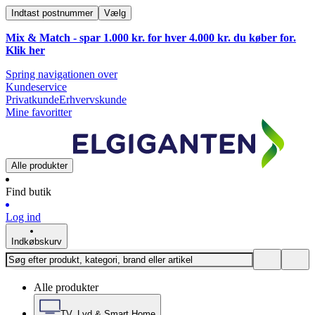
Indtast postnummer
Vælg
Mix & Match - spar 1.000 kr. for hver 4.000 kr. du køber for.
Klik
her
Spring navigationen over
Kundeservice
Privatkunde
Erhvervskunde
Mine favoritter
Alle produkter
Find butik
Log ind
Indkøbskurv
Alle produkter
TV, Lyd & Smart Home