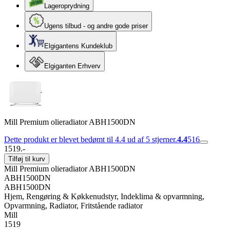
Lageroprydning
Ugens tilbud - og andre gode priser
Elgigantens Kundeklub
Elgiganten Erhverv
Mill Premium olieradiator ABH1500DN
Dette produkt er blevet bedømt til 4.4 ud af 5 stjerner.
4.4
516
1519.-
Tilføj til kurv
Mill Premium olieradiator ABH1500DN
ABH1500DN
ABH1500DN
Hjem, Rengøring & Køkkenudstyr, Indeklima & opvarmning,
Opvarmning, Radiator, Fritstående radiator
Mill
1519