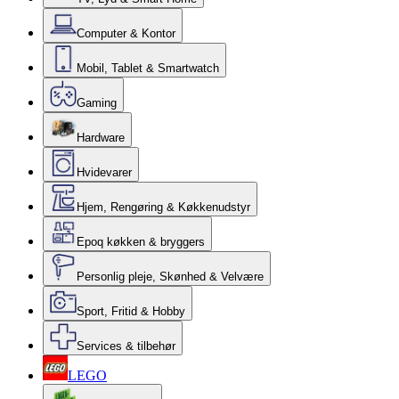
Computer & Kontor
Mobil, Tablet & Smartwatch
Gaming
Hardware
Hvidevarer
Hjem, Rengøring & Køkkenudstyr
Epoq køkken & bryggers
Personlig pleje, Skønhed & Velvære
Sport, Fritid & Hobby
Services & tilbehør
LEGO