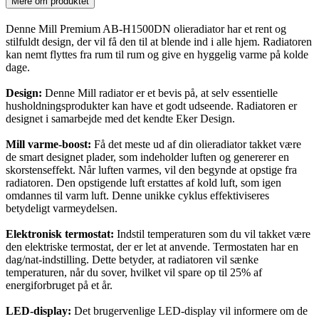
Mere om produktet
Denne Mill Premium AB-H1500DN olieradiator har et rent og
stilfuldt design, der vil få den til at blende ind i alle hjem. Radiatoren
kan nemt flyttes fra rum til rum og give en hyggelig varme på kolde
dage.
Design:
Denne Mill radiator er et bevis på, at selv essentielle
husholdningsprodukter kan have et godt udseende. Radiatoren er
designet i samarbejde med det kendte Eker Design.
Mill varme-boost:
Få det meste ud af din olieradiator takket være
de smart designet plader, som indeholder luften og genererer en
skorstenseffekt. Når luften varmes, vil den begynde at opstige fra
radiatoren. Den opstigende luft erstattes af kold luft, som igen
omdannes til varm luft. Denne unikke cyklus effektiviseres
betydeligt varmeydelsen.
Elektronisk termostat:
Indstil temperaturen som du vil takket være
den elektriske termostat, der er let at anvende. Termostaten har en
dag/nat-indstilling. Dette betyder, at radiatoren vil sænke
temperaturen, når du sover, hvilket vil spare op til 25% af
energiforbruget på et år.
LED-display:
Det brugervenlige LED-display vil informere om de